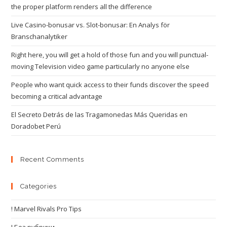
the proper platform renders all the difference
Live Casino-bonusar vs. Slot-bonusar: En Analys för
Branschanalytiker
Right here, you will get a hold of those fun and you will punctual-
moving Television video game particularly no anyone else
People who want quick access to their funds discover the speed
becoming a critical advantage
El Secreto Detrás de las Tragamonedas Más Queridas en
Doradobet Perú
Recent Comments
Categories
! Marvel Rivals Pro Tips