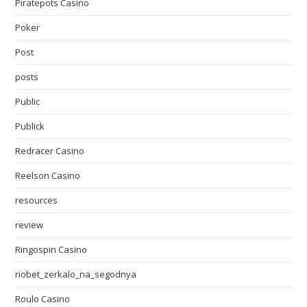
Piratepots Casino
Poker
Post
posts
Public
Publick
Redracer Casino
Reelson Casino
resources
review
Ringospin Casino
riobet_zerkalo_na_segodnya
Roulo Casino