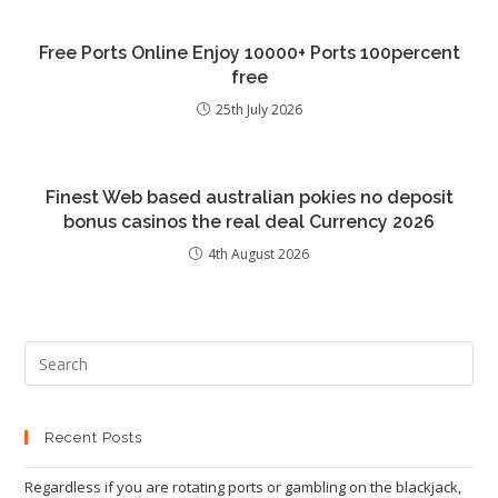
Free Ports Online Enjoy 10000+ Ports 100percent
free
25th July 2026
Finest Web based australian pokies no deposit
bonus casinos the real deal Currency 2026
4th August 2026
Recent Posts
Regardless if you are rotating ports or gambling on the blackjack,