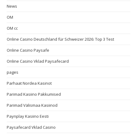
News
OM
OM cc
Online Casino Deutschland für Schweizer 2026: Top 3 Test
Online Casino Paysafe
Online Casino Vklad Paysafecard
pages
Parhaat Nordea Kasinot
Parimad Kasiino Pakkumised
Parimad Välismaa Kasiinod
Paynplay Kasiino Eesti
Paysafecard Vklad Casino