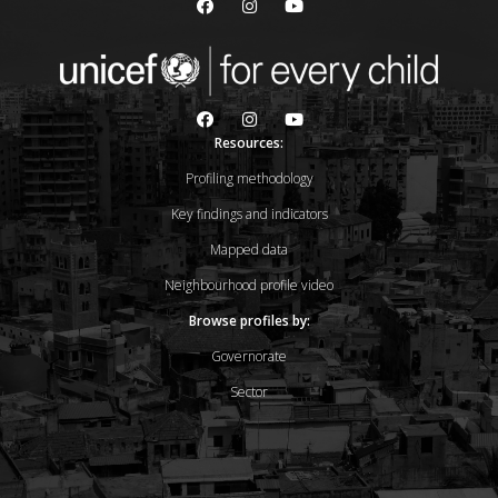
Resources:
Profiling methodology
Key findings and indicators
Mapped data
Neighbourhood profile video
Browse profiles by:
Governorate
Sector