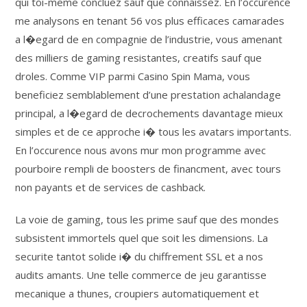
qui toi-meme concluez sauf que connaissez. En l’occurence
me analysons en tenant 56 vos plus efficaces camarades
a l�egard de en compagnie de l’industrie, vous amenant
des milliers de gaming resistantes, creatifs sauf que
droles. Comme VIP parmi Casino Spin Mama, vous
beneficiez semblablement d’une prestation achalandage
principal, a l�egard de decrochements davantage mieux
simples et de ce approche i� tous les avatars importants.
En l’occurence nous avons mur mon programme avec
pourboire rempli de boosters de financment, avec tours
non payants et de services de cashback.
La voie de gaming, tous les prime sauf que des mondes
subsistent immortels quel que soit les dimensions. La
securite tantot solide i� du chiffrement SSL et a nos
audits amants. Une telle commerce de jeu garantisse
mecanique a thunes, croupiers automatiquement et