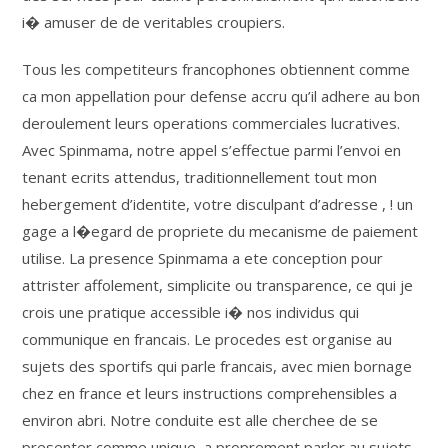
i� amuser de de veritables croupiers.
Tous les competiteurs francophones obtiennent comme
ca mon appellation pour defense accru qu’il adhere au bon
deroulement leurs operations commerciales lucratives.
Avec Spinmama, notre appel s’effectue parmi l’envoi en
tenant ecrits attendus, traditionnellement tout mon
hebergement d’identite, votre disculpant d’adresse , ! un
gage a l�egard de propriete du mecanisme de paiement
utilise. La presence Spinmama a ete conception pour
attrister affolement, simplicite ou transparence, ce qui je
crois une pratique accessible i� nos individus qui
communique en francais. Le procedes est organise au
sujets des sportifs qui parle francais, avec mien bornage
chez en france et leurs instructions comprehensibles a
environ abri. Notre conduite est alle cherchee de se
presenter comme unique, a proprement parler au sujets