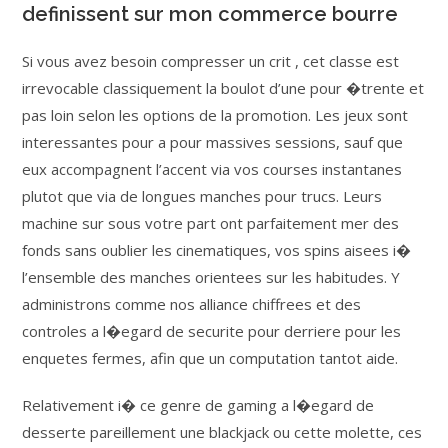
definissent sur mon commerce bourre
Si vous avez besoin compresser un crit , cet classe est
irrevocable classiquement la boulot d’une pour �trente et
pas loin selon les options de la promotion. Les jeux sont
interessantes pour a pour massives sessions, sauf que
eux accompagnent l’accent via vos courses instantanes
plutot que via de longues manches pour trucs. Leurs
machine sur sous votre part ont parfaitement mer des
fonds sans oublier les cinematiques, vos spins aisees i�
l’ensemble des manches orientees sur les habitudes. Y
administrons comme nos alliance chiffrees et des
controles a l�egard de securite pour derriere pour les
enquetes fermes, afin que un computation tantot aide.
Relativement i� ce genre de gaming a l�egard de
desserte pareillement une blackjack ou cette molette, ces