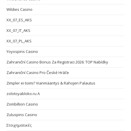
Wildies Casino
XX_07_ES_AKS
XX_07_IT_AKS
XX_07_PL_AKS
Yoyospins Casino
Zahraniční Casino Bonus Za Registraci 2026: TOP Nabídky
Zahraniční Casino Pro České Hráče
Zimpler ei toimi? Vianmääritys & Rahojen Palautus
zolotoyabloko.ru A
Zombillion Casino
Zuluspins Casino
Στοιχηματικές