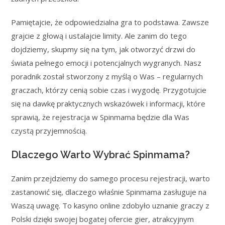
Pamiętajcie, że odpowiedzialna gra to podstawa. Zawsze
grajcie z głową i ustalajcie limity. Ale zanim do tego
dojdziemy, skupmy się na tym, jak otworzyć drzwi do
świata pełnego emocji i potencjalnych wygranych. Nasz
poradnik został stworzony z myślą o Was – regularnych
graczach, którzy cenią sobie czas i wygodę. Przygotujcie
się na dawkę praktycznych wskazówek i informacji, które
sprawią, że rejestracja w Spinmama będzie dla Was
czystą przyjemnością.
Dlaczego Warto Wybrać Spinmama?
Zanim przejdziemy do samego procesu rejestracji, warto
zastanowić się, dlaczego właśnie Spinmama zasługuje na
Waszą uwagę. To kasyno online zdobyło uznanie graczy z
Polski dzięki swojej bogatej ofercie gier, atrakcyjnym