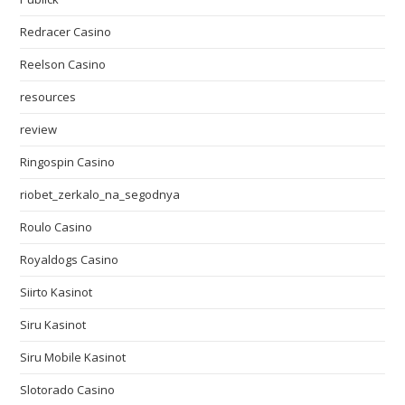
Redracer Casino
Reelson Casino
resources
review
Ringospin Casino
riobet_zerkalo_na_segodnya
Roulo Casino
Royaldogs Casino
Siirto Kasinot
Siru Kasinot
Siru Mobile Kasinot
Slotorado Casino