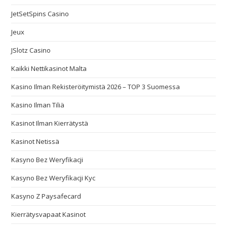
JetSetSpins Casino
Jeux
JSlotz Casino
Kaikki Nettikasinot Malta
Kasino Ilman Rekisteröitymistä 2026 – TOP 3 Suomessa
Kasino Ilman Tiliä
Kasinot Ilman Kierrätystä
Kasinot Netissä
Kasyno Bez Weryfikacji
Kasyno Bez Weryfikacji Kyc
Kasyno Z Paysafecard
Kierrätysvapaat Kasinot