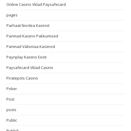
Online Casino Vklad Paysafecard
pages
Parhaat Nordea Kasinot
Parimad Kasiino Pakkumised
Parimad Välismaa Kasiinod
Paynplay Kasiino Eesti
Paysafecard Vklad Casino
Piratepots Casino
Poker
Post
posts
Public
Publick