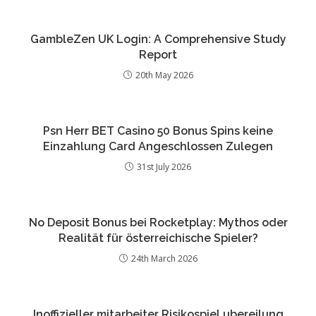
GambleZen UK Login: A Comprehensive Study
Report
20th May 2026
Psn Herr BET Casino 50 Bonus Spins keine
Einzahlung Card Angeschlossen Zulegen
31st July 2026
No Deposit Bonus bei Rocketplay: Mythos oder
Realität für österreichische Spieler?
24th March 2026
Inoffizieller mitarbeiter Risikospiel ubereilung