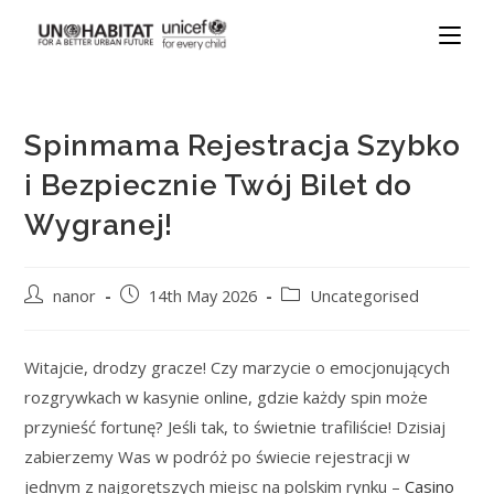
Spinmama Rejestracja Szybko
i Bezpiecznie Twój Bilet do
Wygranej!
nanor
14th May 2026
Uncategorised
Witajcie, drodzy gracze! Czy marzycie o emocjonujących
rozgrywkach w kasynie online, gdzie każdy spin może
przynieść fortunę? Jeśli tak, to świetnie trafiliście! Dzisiaj
zabierzemy Was w podróż po świecie rejestracji w
jednym z najgorętszych miejsc na polskim rynku –
Casino