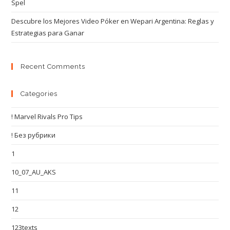
Spel
Descubre los Mejores Video Póker en Wepari Argentina: Reglas y
Estrategias para Ganar
Recent Comments
Categories
! Marvel Rivals Pro Tips
! Без рубрики
1
10_07_AU_AKS
11
12
123texts