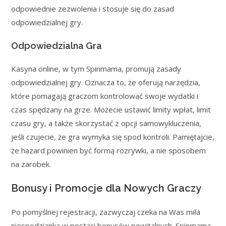
odpowiednie zezwolenia i stosuje się do zasad
odpowiedzialnej gry.
Odpowiedzialna Gra
Kasyna online, w tym Spinmama, promują zasady
odpowiedzialnej gry. Oznacza to, że oferują narzędzia,
które pomagają graczom kontrolować swoje wydatki i
czas spędzany na grze. Możecie ustawić limity wpłat, limit
czasu gry, a także skorzystać z opcji samowykluczenia,
jeśli czujecie, że gra wymyka się spod kontroli. Pamiętajcie,
że hazard powinien być formą rozrywki, a nie sposobem
na zarobek.
Bonusy i Promocje dla Nowych Graczy
Po pomyślnej rejestracji, zazwyczaj czeka na Was miła
niespodzianka w postaci bonusów powitalnych. Spinmama