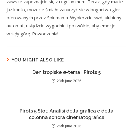
zawsze zapoznajcie się z regulaminem. Teraz, gdy macie
już konto, możecie śmiało zanurzyć się w bogactwo gier
oferowanych przez Spinmama. Wybierzcie swój ulubiony
automat, usiądźcie wygodnie i pozwólcie, aby emocje
wzięły górę. Powodzenia!
YOU MIGHT ALSO LIKE
Den tropiske ø-tema i Pirots 5
29th June 2026
Pirots 5 Slot: Analisi della grafica e della
colonna sonora cinematografica
26th June 2026