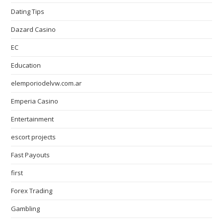
Dating Tips
Dazard Casino
EC
Education
elemporiodelvw.com.ar
Emperia Casino
Entertainment
escort projects
Fast Payouts
first
Forex Trading
Gambling