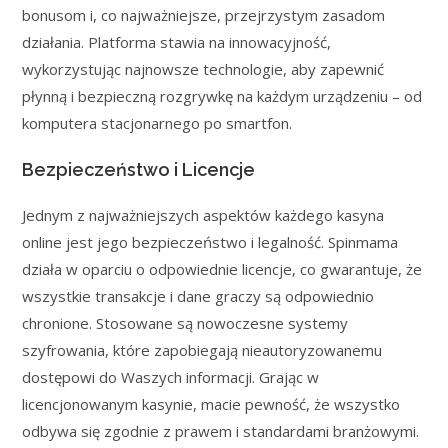
bonusom i, co najważniejsze, przejrzystym zasadom
działania. Platforma stawia na innowacyjność,
wykorzystując najnowsze technologie, aby zapewnić
płynną i bezpieczną rozgrywkę na każdym urządzeniu – od
komputera stacjonarnego po smartfon.
Bezpieczeństwo i Licencje
Jednym z najważniejszych aspektów każdego kasyna
online jest jego bezpieczeństwo i legalność. Spinmama
działa w oparciu o odpowiednie licencje, co gwarantuje, że
wszystkie transakcje i dane graczy są odpowiednio
chronione. Stosowane są nowoczesne systemy
szyfrowania, które zapobiegają nieautoryzowanemu
dostępowi do Waszych informacji. Grając w
licencjonowanym kasynie, macie pewność, że wszystko
odbywa się zgodnie z prawem i standardami branżowymi.