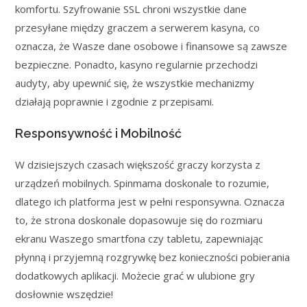
komfortu. Szyfrowanie SSL chroni wszystkie dane
przesyłane między graczem a serwerem kasyna, co
oznacza, że Wasze dane osobowe i finansowe są zawsze
bezpieczne. Ponadto, kasyno regularnie przechodzi
audyty, aby upewnić się, że wszystkie mechanizmy
działają poprawnie i zgodnie z przepisami.
Responsywność i Mobilność
W dzisiejszych czasach większość graczy korzysta z
urządzeń mobilnych. Spinmama doskonale to rozumie,
dlatego ich platforma jest w pełni responsywna. Oznacza
to, że strona doskonale dopasowuje się do rozmiaru
ekranu Waszego smartfona czy tabletu, zapewniając
płynną i przyjemną rozgrywkę bez konieczności pobierania
dodatkowych aplikacji. Możecie grać w ulubione gry
dosłownie wszędzie!