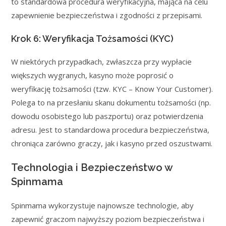
to standardowa procedura weryfikacyjna, mająca na celu
zapewnienie bezpieczeństwa i zgodności z przepisami.
Krok 6: Weryfikacja Tożsamości (KYC)
W niektórych przypadkach, zwłaszcza przy wypłacie
większych wygranych, kasyno może poprosić o
weryfikację tożsamości (tzw. KYC – Know Your Customer).
Polega to na przesłaniu skanu dokumentu tożsamości (np.
dowodu osobistego lub paszportu) oraz potwierdzenia
adresu. Jest to standardowa procedura bezpieczeństwa,
chroniąca zarówno graczy, jak i kasyno przed oszustwami.
Technologia i Bezpieczeństwo w
Spinmama
Spinmama wykorzystuje najnowsze technologie, aby
zapewnić graczom najwyższy poziom bezpieczeństwa i