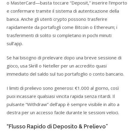
o MasterCard—basta toccare “Deposit,” inserire l’importo
e confermare tramite il sistema di autenticazione della
banca. Anche gli utenti crypto possono trasferire
rapidamente da portafogli come Bitcoin o Ethereum; i
trasferimenti di solito si completano in pochi minuti
sull’app.
Se hai bisogno di prelevare dopo una breve sessione di
gioco, usa Skrill o Neteller per un accredito quasi
immediato del saldo sul tuo portafoglio o conto bancario.
I limiti di prelievo sono generosi: €1.000 al giorno, così
puoi incassare qualsiasi vincita rapida senza ritardi. Il
pulsante “Withdraw” dell’app è sempre visibile in alto a
destra per un accesso facile durante le sessioni veloci.
“Flusso Rapido di Deposito & Prelievo”