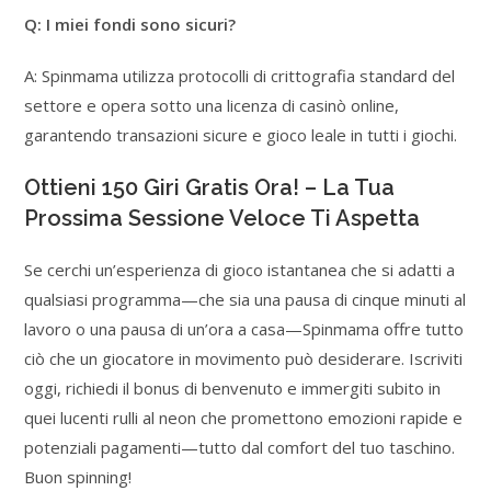
Q: I miei fondi sono sicuri?
A: Spinmama utilizza protocolli di crittografia standard del
settore e opera sotto una licenza di casinò online,
garantendo transazioni sicure e gioco leale in tutti i giochi.
Ottieni 150 Giri Gratis Ora! – La Tua
Prossima Sessione Veloce Ti Aspetta
Se cerchi un’esperienza di gioco istantanea che si adatti a
qualsiasi programma—che sia una pausa di cinque minuti al
lavoro o una pausa di un’ora a casa—Spinmama offre tutto
ciò che un giocatore in movimento può desiderare. Iscriviti
oggi, richiedi il bonus di benvenuto e immergiti subito in
quei lucenti rulli al neon che promettono emozioni rapide e
potenziali pagamenti—tutto dal comfort del tuo taschino.
Buon spinning!