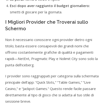
Esci dopo aver raggiunto il budget giornaliero:
smetti di giocare per la giornata.
I Migliori Provider che Troverai sullo
Schermo
Non è necessario conoscere ogni provider dietro ogni
titolo; basta essere consapevoli dei grandi nomi che
offrono costantemente grafiche di qualità e pagamenti
rapidi—NetEnt, Pragmatic Play e Nolimit City sono solo la
punta dell’iceberg.
I provider sono raggruppati per categoria sulla schermata
principale dell’app: “Quick Slots,” “Table Games,” “Live
Casino,” e “Jackpot Games.” Questo rende facile passare
direttamente al tipo di gioco che si adatta al tuo stile di
sessione breve.