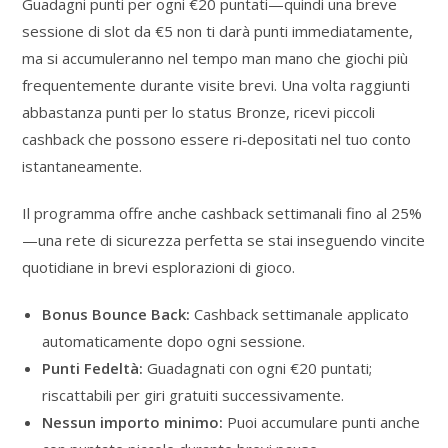
Guadagni punti per ogni €20 puntati—quindi una breve
sessione di slot da €5 non ti darà punti immediatamente,
ma si accumuleranno nel tempo man mano che giochi più
frequentemente durante visite brevi. Una volta raggiunti
abbastanza punti per lo status Bronze, ricevi piccoli
cashback che possono essere ri‑depositati nel tuo conto
istantaneamente.
Il programma offre anche cashback settimanali fino al 25%
—una rete di sicurezza perfetta se stai inseguendo vincite
quotidiane in brevi esplorazioni di gioco.
Bonus Bounce Back:
Cashback settimanale applicato
automaticamente dopo ogni sessione.
Punti Fedeltà:
Guadagnati con ogni €20 puntati;
riscattabili per giri gratuiti successivamente.
Nessun importo minimo:
Puoi accumulare punti anche