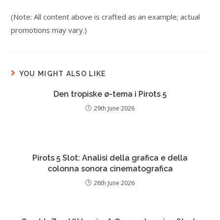
(Note: All content above is crafted as an example; actual
promotions may vary.)
YOU MIGHT ALSO LIKE
Den tropiske ø-tema i Pirots 5
29th June 2026
Pirots 5 Slot: Analisi della grafica e della
colonna sonora cinematografica
26th June 2026