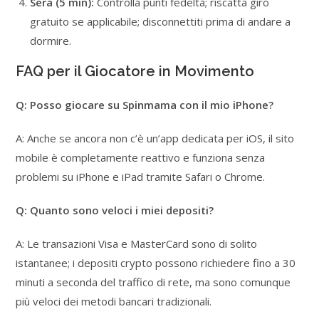
Sera (5 min):
Controlla punti fedeltà; riscatta giro
gratuito se applicabile; disconnettiti prima di andare a
dormire.
FAQ per il Giocatore in Movimento
Q: Posso giocare su Spinmama con il mio iPhone?
A: Anche se ancora non c’è un’app dedicata per iOS, il sito
mobile è completamente reattivo e funziona senza
problemi su iPhone e iPad tramite Safari o Chrome.
Q: Quanto sono veloci i miei depositi?
A: Le transazioni Visa e MasterCard sono di solito
istantanee; i depositi crypto possono richiedere fino a 30
minuti a seconda del traffico di rete, ma sono comunque
più veloci dei metodi bancari tradizionali.