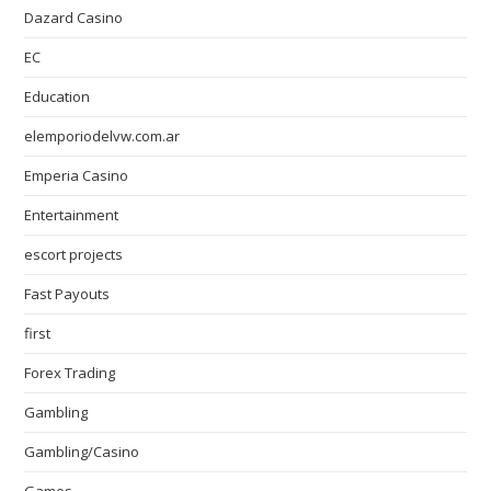
Dazard Casino
EC
Education
elemporiodelvw.com.ar
Emperia Casino
Entertainment
escort projects
Fast Payouts
first
Forex Trading
Gambling
Gambling/Casino