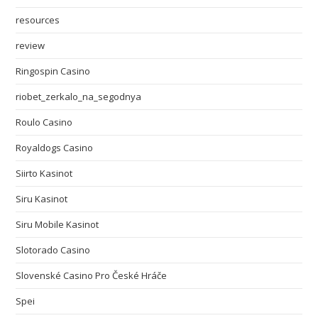
resources
review
Ringospin Casino
riobet_zerkalo_na_segodnya
Roulo Casino
Royaldogs Casino
Siirto Kasinot
Siru Kasinot
Siru Mobile Kasinot
Slotorado Casino
Slovenské Casino Pro České Hráče
Spei