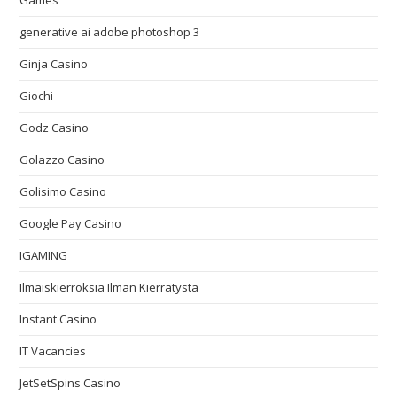
Games
generative ai adobe photoshop 3
Ginja Casino
Giochi
Godz Casino
Golazzo Casino
Golisimo Casino
Google Pay Casino
IGAMING
Ilmaiskierroksia Ilman Kierrätystä
Instant Casino
IT Vacancies
JetSetSpins Casino