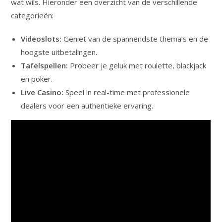
wat wils. Hieronder een overzicht van de verschillende
categorieën:
Videoslots:
Geniet van de spannendste thema’s en de
hoogste uitbetalingen.
Tafelspellen:
Probeer je geluk met roulette, blackjack
en poker.
Live Casino:
Speel in real-time met professionele
dealers voor een authentieke ervaring.