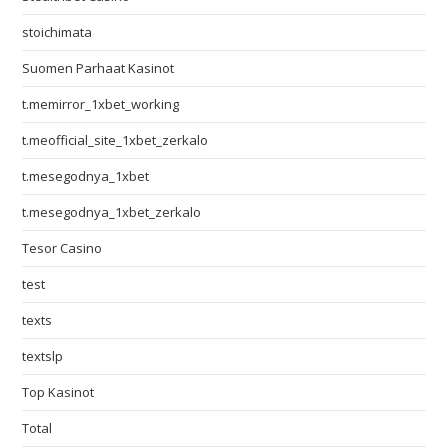
stoichimata
Suomen Parhaat Kasinot
t.memirror_1xbet_working
t.meofficial_site_1xbet_zerkalo
t.mesegodnya_1xbet
t.mesegodnya_1xbet_zerkalo
Tesor Casino
test
texts
textslp
Top Kasinot
Total