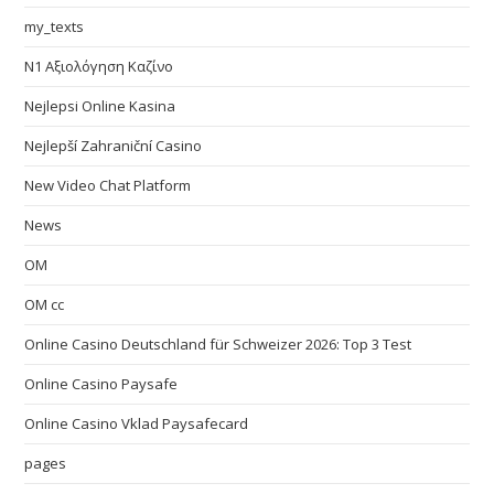
my_texts
N1 Αξιολόγηση Καζίνο
Nejlepsi Online Kasina
Nejlepší Zahraniční Casino
New Video Chat Platform
News
OM
OM cc
Online Casino Deutschland für Schweizer 2026: Top 3 Test
Online Casino Paysafe
Online Casino Vklad Paysafecard
pages