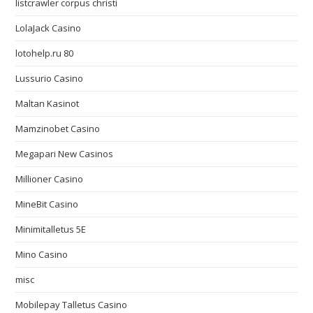
listcrawler corpus christi
LolaJack Casino
lotohelp.ru 80
Lussurio Casino
Maltan Kasinot
Mamzinobet Casino
Megapari New Casinos
Millioner Casino
MineBit Casino
Minimitalletus 5E
Mino Casino
misc
Mobilepay Talletus Casino