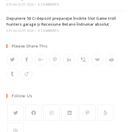
6TH AUGUST 2026
/
0 COMMENTS
Depunere 50 Ci depozit preparaţie învârte Slot Game troll
hunters garage și Recesiune Betano Îndrumar absolut
6TH AUGUST 2026
/
0 COMMENTS
Please Share This
Follow Us