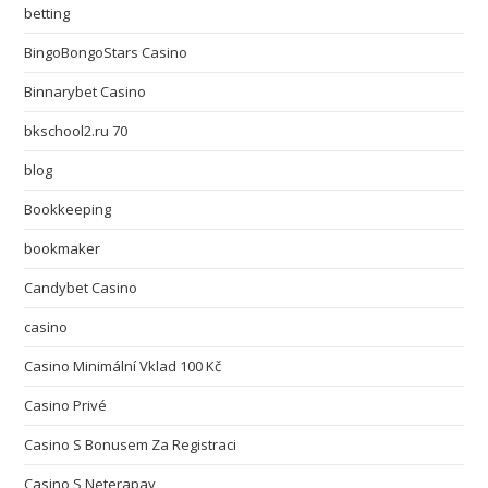
betting
BingoBongoStars Casino
Binnarybet Casino
bkschool2.ru 70
blog
Bookkeeping
bookmaker
Candybet Casino
casino
Casino Minimální Vklad 100 Kč
Casino Privé
Casino S Bonusem Za Registraci
Casino S Neterapay