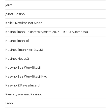
Jeux
JSlotz Casino
Kaikki Nettikasinot Malta
Kasino Ilman Rekisteröitymistä 2026 – TOP 3 Suomessa
Kasino Ilman Tiliä
Kasinot Ilman Kierrätystä
Kasinot Netissä
Kasyno Bez Weryfikacji
Kasyno Bez Weryfikacji Kyc
Kasyno Z Paysafecard
Kierrätysvapaat Kasinot
Leon