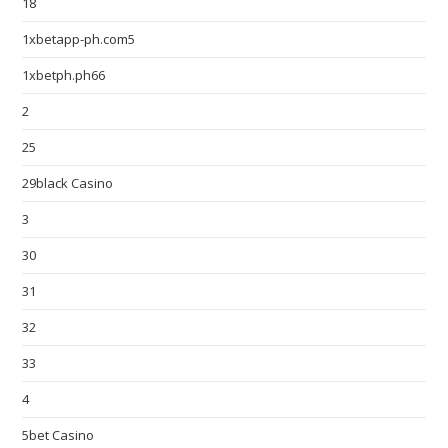
18
1xbetapp-ph.com5
1xbetph.ph66
2
25
29black Casino
3
30
31
32
33
4
5bet Casino