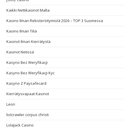
Kaikki Nettikasinot Malta
Kasino Ilman Rekisteröitymistä 2026 – TOP 3 Suomessa
Kasino Ilman Tiliä
Kasinot Ilman Kierrätystä
Kasinot Netissä
Kasyno Bez Weryfikacji
Kasyno Bez Weryfikacji Kyc
Kasyno Z Paysafecard
Kierrätysvapaat Kasinot
Leon
listcrawler corpus christi
LolaJack Casino