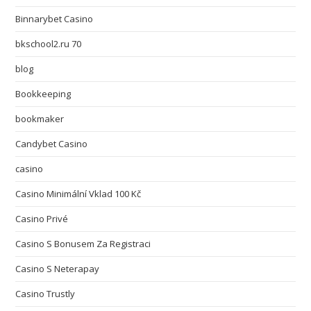
Binnarybet Casino
bkschool2.ru 70
blog
Bookkeeping
bookmaker
Candybet Casino
casino
Casino Minimální Vklad 100 Kč
Casino Privé
Casino S Bonusem Za Registraci
Casino S Neterapay
Casino Trustly