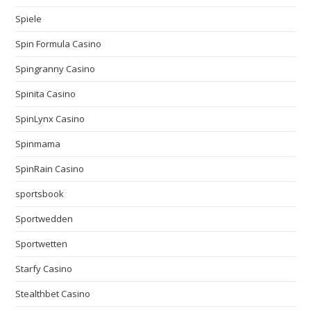
Spiele
Spin Formula Casino
Spingranny Casino
Spinita Casino
SpinLynx Casino
Spinmama
SpinRain Casino
sportsbook
Sportwedden
Sportwetten
Starfy Casino
Stealthbet Casino