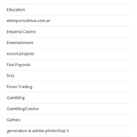
Education
elemporiodelvw.com.ar
Emperia Casino
Entertainment
escort projects
Fast Payouts
first
Forex Trading
Gambling
Gambling/Casino
Games
generative ai adobe photoshop 3