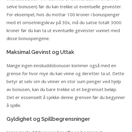
selve bonusen) før du kan trekke ut eventuelle gevinster.
For eksempel, hvis du mottar 100 kroner i bonuspenger
med et omsetningskrav på 30x, må du satse totalt 3000
kroner før du kan ta ut eventuelle gevinster vunnet med
disse bonuspengene.
Maksimal Gevinst og Uttak
Mange ingen innskuddsbonuser kommer også med en
grense for hvor mye du kan vinne og deretter ta ut. Dette
betyr at selv om du vinner en stor sum penger ved hjelp
av bonusen, kan du bare trekke ut et begrenset beløp.
Det er essensielt å sjekke denne grensen før du begynner
å spille.
Gyldighet og Spillbegrensninger