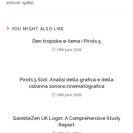
enhver spiller.
YOU MIGHT ALSO LIKE
Den tropiske ø-tema i Pirots 5
29th June 2026
Pirots 5 Slot: Analisi della grafica e della
colonna sonora cinematografica
26th June 2026
GambleZen UK Login: A Comprehensive Study
Report