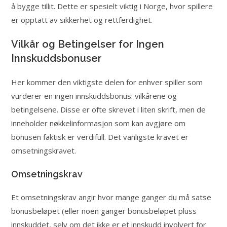
å bygge tillit. Dette er spesielt viktig i Norge, hvor spillere
er opptatt av sikkerhet og rettferdighet.
Vilkår og Betingelser for Ingen
Innskuddsbonuser
Her kommer den viktigste delen for enhver spiller som
vurderer en ingen innskuddsbonus: vilkårene og
betingelsene. Disse er ofte skrevet i liten skrift, men de
inneholder nøkkelinformasjon som kan avgjøre om
bonusen faktisk er verdifull. Det vanligste kravet er
omsetningskravet.
Omsetningskrav
Et omsetningskrav angir hvor mange ganger du må satse
bonusbeløpet (eller noen ganger bonusbeløpet pluss
innskuddet, selv om det ikke er et innskudd involvert for