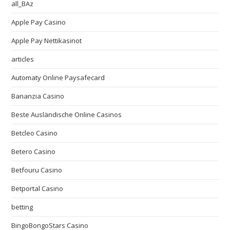
all_BAz
Apple Pay Casino
Apple Pay Nettikasinot
articles
Automaty Online Paysafecard
Bananzia Casino
Beste Ausländische Online Casinos
Betcleo Casino
Betero Casino
Betfouru Casino
Betportal Casino
betting
BingoBongoStars Casino