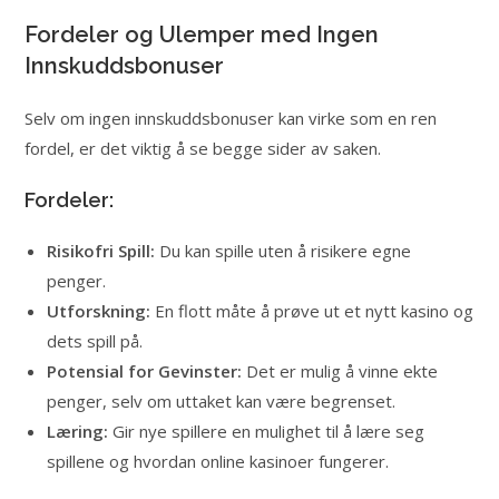
Fordeler og Ulemper med Ingen
Innskuddsbonuser
Selv om ingen innskuddsbonuser kan virke som en ren
fordel, er det viktig å se begge sider av saken.
Fordeler:
Risikofri Spill:
Du kan spille uten å risikere egne
penger.
Utforskning:
En flott måte å prøve ut et nytt kasino og
dets spill på.
Potensial for Gevinster:
Det er mulig å vinne ekte
penger, selv om uttaket kan være begrenset.
Læring:
Gir nye spillere en mulighet til å lære seg
spillene og hvordan online kasinoer fungerer.