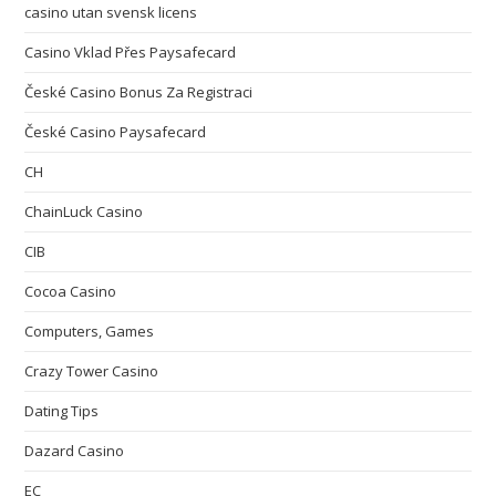
casino utan svensk licens
Casino Vklad Přes Paysafecard
České Casino Bonus Za Registraci
České Casino Paysafecard
CH
ChainLuck Casino
CIB
Cocoa Casino
Computers, Games
Crazy Tower Сasino
Dating Tips
Dazard Casino
EC