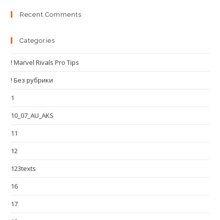
Recent Comments
Categories
! Marvel Rivals Pro Tips
! Без рубрики
1
10_07_AU_AKS
11
12
123texts
16
17