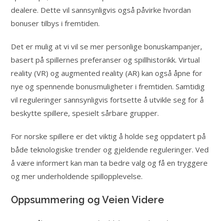
dealere. Dette vil sannsynligvis også påvirke hvordan
bonuser tilbys i fremtiden.
Det er mulig at vi vil se mer personlige bonuskampanjer,
basert på spillernes preferanser og spillhistorikk. Virtual
reality (VR) og augmented reality (AR) kan også åpne for
nye og spennende bonusmuligheter i fremtiden. Samtidig
vil reguleringer sannsynligvis fortsette å utvikle seg for å
beskytte spillere, spesielt sårbare grupper.
For norske spillere er det viktig å holde seg oppdatert på
både teknologiske trender og gjeldende reguleringer. Ved
å være informert kan man ta bedre valg og få en tryggere
og mer underholdende spillopplevelse.
Oppsummering og Veien Videre