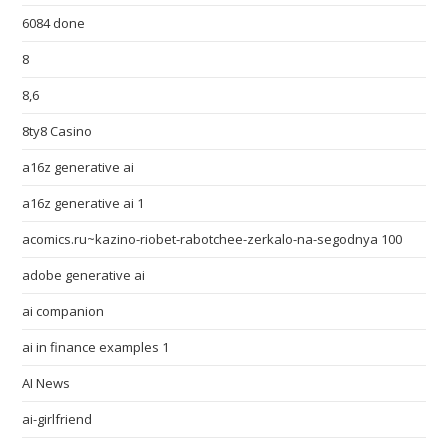
6084 done
8
8,6
8ty8 Casino
a16z generative ai
a16z generative ai 1
acomics.ru~kazino-riobet-rabotchee-zerkalo-na-segodnya 100
adobe generative ai
ai companion
ai in finance examples 1
AI News
ai-girlfriend