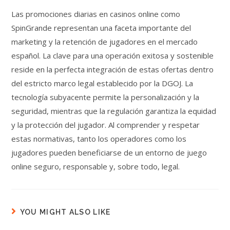
Las promociones diarias en casinos online como
SpinGrande representan una faceta importante del
marketing y la retención de jugadores en el mercado
español. La clave para una operación exitosa y sostenible
reside en la perfecta integración de estas ofertas dentro
del estricto marco legal establecido por la DGOJ. La
tecnología subyacente permite la personalización y la
seguridad, mientras que la regulación garantiza la equidad
y la protección del jugador. Al comprender y respetar
estas normativas, tanto los operadores como los
jugadores pueden beneficiarse de un entorno de juego
online seguro, responsable y, sobre todo, legal.
YOU MIGHT ALSO LIKE