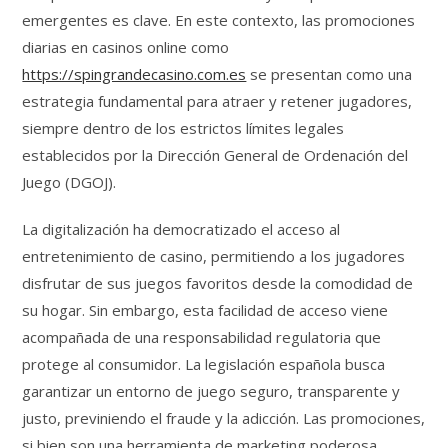
emergentes es clave. En este contexto, las promociones
diarias en casinos online como
https://spingrandecasino.com.es
se presentan como una
estrategia fundamental para atraer y retener jugadores,
siempre dentro de los estrictos límites legales
establecidos por la Dirección General de Ordenación del
Juego (DGOJ).
La digitalización ha democratizado el acceso al
entretenimiento de casino, permitiendo a los jugadores
disfrutar de sus juegos favoritos desde la comodidad de
su hogar. Sin embargo, esta facilidad de acceso viene
acompañada de una responsabilidad regulatoria que
protege al consumidor. La legislación española busca
garantizar un entorno de juego seguro, transparente y
justo, previniendo el fraude y la adicción. Las promociones,
si bien son una herramienta de marketing poderosa,