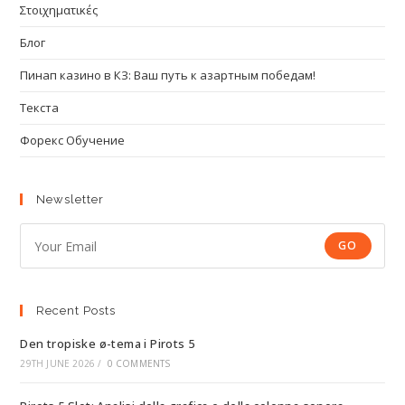
Στοιχηματικές
Блог
Пинап казино в КЗ: Ваш путь к азартным победам!
Текста
Форекс Обучение
Newsletter
GO
Recent Posts
Den tropiske ø-tema i Pirots 5
29TH JUNE 2026
/
0 COMMENTS