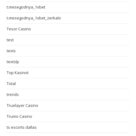
t.mesegodnya_1xbet
t.mesegodnya_1xbet_zerkalo
Tesor Casino
test
texts
textslp
Top Kasinot
Total
trends
Truelayer Casino
Trumo Casino
ts escorts dallas