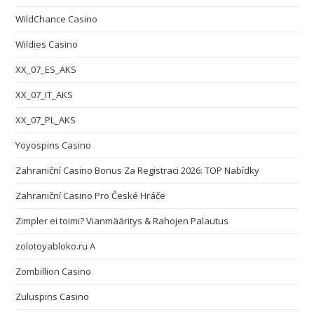
WildChance Casino
Wildies Casino
XX_07_ES_AKS
XX_07_IT_AKS
XX_07_PL_AKS
Yoyospins Casino
Zahraniční Casino Bonus Za Registraci 2026: TOP Nabídky
Zahraniční Casino Pro České Hráče
Zimpler ei toimi? Vianmääritys & Rahojen Palautus
zolotoyabloko.ru A
Zombillion Casino
Zuluspins Casino