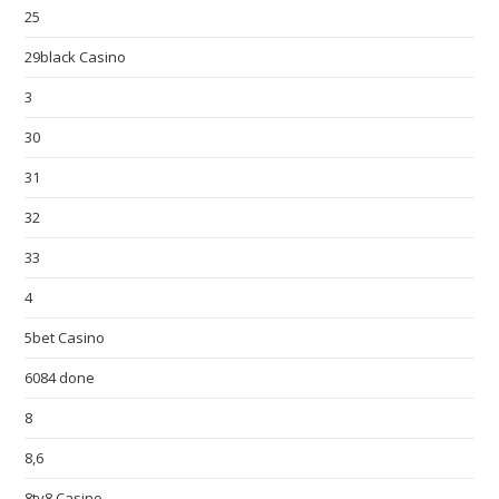
25
29black Casino
3
30
31
32
33
4
5bet Casino
6084 done
8
8,6
8ty8 Casino