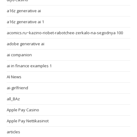
a16z generative ai
a16z generative ai 1
acomics.ru~kazino-riobet-rabotchee-zerkalo-na-segodnya 100
adobe generative ai
ai companion
ai in finance examples 1
AI News
ai-girlfriend
all_BAz
Apple Pay Casino
Apple Pay Nettikasinot
articles