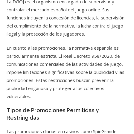
La DGOJ es el organismo encargado de supervisar y
controlar el mercado español del juego online. Sus
funciones incluyen la concesión de licencias, la supervisión
del cumplimiento de la normativa, la lucha contra el juego
ilegal y la protección de los jugadores.
En cuanto a las promociones, la normativa española es
particularmente estricta. El Real Decreto 958/2020, de
comunicaciones comerciales de las actividades de juego,
impone limitaciones significativas sobre la publicidad y las
promociones. Estas restricciones buscan prevenir la
publicidad engañosa y proteger a los colectivos
vulnerables.
Tipos de Promociones Permitidas y
Restringidas
Las promociones diarias en casinos como SpinGrande