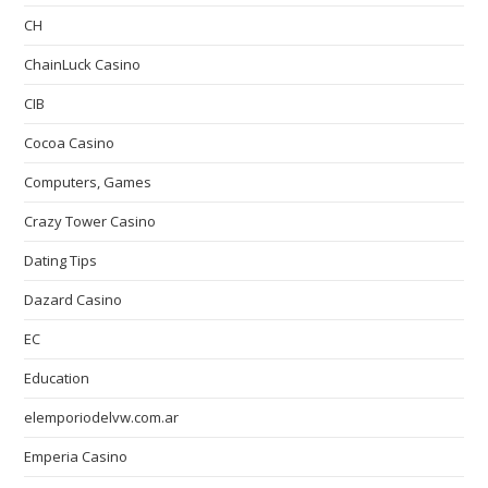
CH
ChainLuck Casino
CIB
Cocoa Casino
Computers, Games
Crazy Tower Сasino
Dating Tips
Dazard Casino
EC
Education
elemporiodelvw.com.ar
Emperia Casino