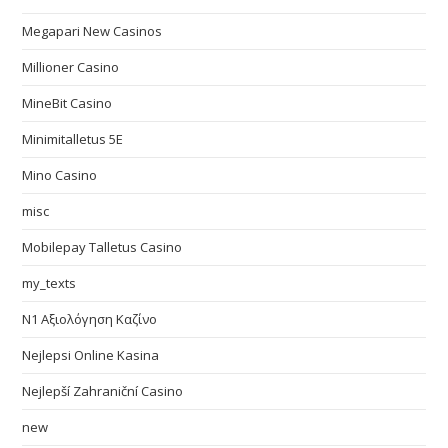
Megapari New Casinos
Millioner Casino
MineBit Casino
Minimitalletus 5E
Mino Casino
misc
Mobilepay Talletus Casino
my_texts
N1 Αξιολόγηση Καζίνο
Nejlepsi Online Kasina
Nejlepší Zahraniční Casino
new