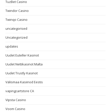
TuzBet Casino
Twindor Casino
Twinqo Casino
uncategorised
Uncategorized
updates
Uudet Euteller Kasinot
Uudet Nettikasinot Malta
Uudet Trustly Kasinot
Välismaa Kasiinod Eestis
vapingcartstore CA
Vipsta Casino
Voom Casino