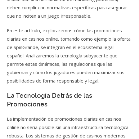
deben cumplir con normativas específicas para asegurar
que no inciten a un juego irresponsable.
En este artículo, exploraremos cómo las promociones
diarias en casinos online, tomando como ejemplo la oferta
de SpinGrande, se integran en el ecosistema legal
español. Analizaremos la tecnología subyacente que
permite estas dinámicas, las regulaciones que las
gobiernan y cómo los jugadores pueden maximizar sus
posibilidades de forma responsable y legal.
La Tecnología Detrás de las
Promociones
La implementación de promociones diarias en casinos
online no sería posible sin una infraestructura tecnológica
robusta. Los sistemas de gestión de casinos modernos