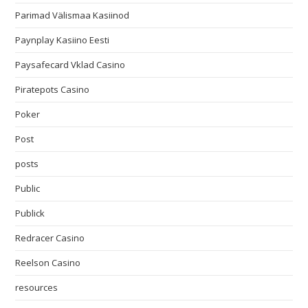
Parimad Välismaa Kasiinod
Paynplay Kasiino Eesti
Paysafecard Vklad Casino
Piratepots Casino
Poker
Post
posts
Public
Publick
Redracer Casino
Reelson Casino
resources