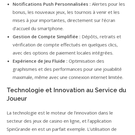
Notifications Push Personnalisées :
Alertes pour les
bonus, les nouveaux jeux, les tournois à venir et les
mises à jour importantes, directement sur l’écran
d’accueil du smartphone.
Gestion de Compte Simplifiée :
Dépôts, retraits et
vérification de compte effectués en quelques clics,
avec des options de paiement locales intégrées.
Expérience de Jeu Fluide :
Optimisation des
graphismes et des performances pour une jouabilité
maximale, même avec une connexion internet limitée.
Technologie et Innovation au Service du
Joueur
La technologie est le moteur de l’innovation dans le
secteur des jeux de casino en ligne, et l’application
SpinGrande en est un parfait exemple. L’utilisation de