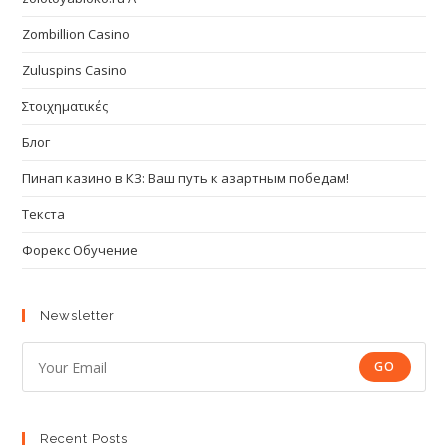
Zombillion Casino
Zuluspins Casino
Στοιχηματικές
Блог
Пинап казино в КЗ: Ваш путь к азартным победам!
Текста
Форекс Обучение
Newsletter
GO
Recent Posts