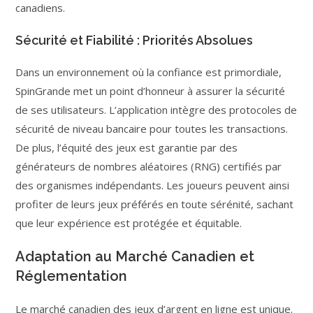
canadiens.
Sécurité et Fiabilité : Priorités Absolues
Dans un environnement où la confiance est primordiale,
SpinGrande met un point d’honneur à assurer la sécurité
de ses utilisateurs. L’application intègre des protocoles de
sécurité de niveau bancaire pour toutes les transactions.
De plus, l’équité des jeux est garantie par des
générateurs de nombres aléatoires (RNG) certifiés par
des organismes indépendants. Les joueurs peuvent ainsi
profiter de leurs jeux préférés en toute sérénité, sachant
que leur expérience est protégée et équitable.
Adaptation au Marché Canadien et
Réglementation
Le marché canadien des jeux d’argent en ligne est unique.