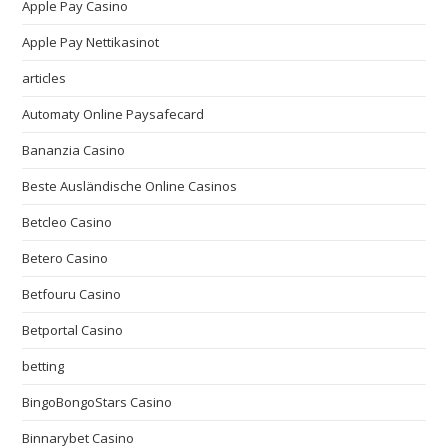
Apple Pay Casino
Apple Pay Nettikasinot
articles
Automaty Online Paysafecard
Bananzia Casino
Beste Ausländische Online Casinos
Betcleo Casino
Betero Casino
Betfouru Casino
Betportal Casino
betting
BingoBongoStars Casino
Binnarybet Casino