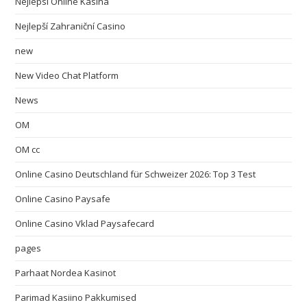
Nejlepsi Online Kasina
Nejlepší Zahraniční Casino
new
New Video Chat Platform
News
OM
OM cc
Online Casino Deutschland für Schweizer 2026: Top 3 Test
Online Casino Paysafe
Online Casino Vklad Paysafecard
pages
Parhaat Nordea Kasinot
Parimad Kasiino Pakkumised