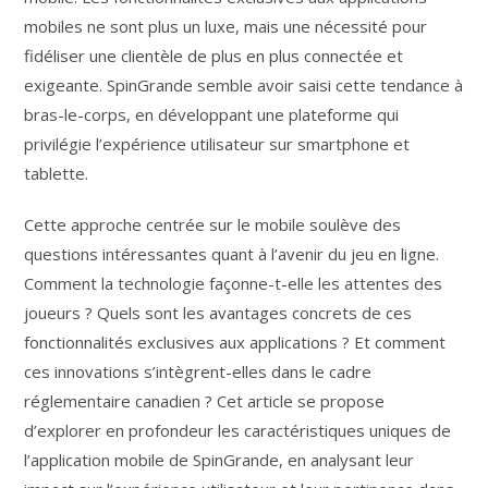
mobiles ne sont plus un luxe, mais une nécessité pour
fidéliser une clientèle de plus en plus connectée et
exigeante. SpinGrande semble avoir saisi cette tendance à
bras-le-corps, en développant une plateforme qui
privilégie l’expérience utilisateur sur smartphone et
tablette.
Cette approche centrée sur le mobile soulève des
questions intéressantes quant à l’avenir du jeu en ligne.
Comment la technologie façonne-t-elle les attentes des
joueurs ? Quels sont les avantages concrets de ces
fonctionnalités exclusives aux applications ? Et comment
ces innovations s’intègrent-elles dans le cadre
réglementaire canadien ? Cet article se propose
d’explorer en profondeur les caractéristiques uniques de
l’application mobile de SpinGrande, en analysant leur