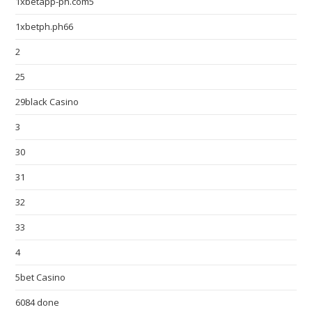
1xbetapp-ph.com5
1xbetph.ph66
2
25
29black Casino
3
30
31
32
33
4
5bet Casino
6084 done