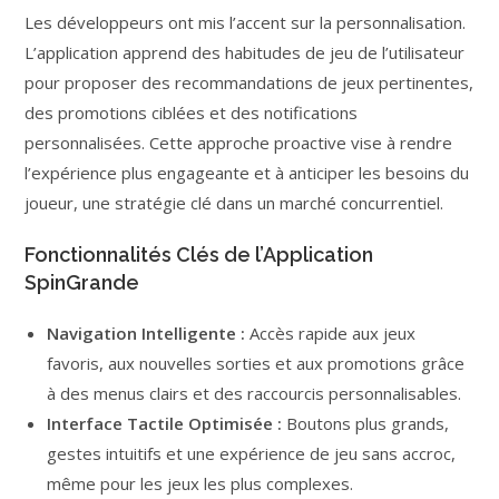
Les développeurs ont mis l’accent sur la personnalisation.
L’application apprend des habitudes de jeu de l’utilisateur
pour proposer des recommandations de jeux pertinentes,
des promotions ciblées et des notifications
personnalisées. Cette approche proactive vise à rendre
l’expérience plus engageante et à anticiper les besoins du
joueur, une stratégie clé dans un marché concurrentiel.
Fonctionnalités Clés de l’Application
SpinGrande
Navigation Intelligente :
Accès rapide aux jeux
favoris, aux nouvelles sorties et aux promotions grâce
à des menus clairs et des raccourcis personnalisables.
Interface Tactile Optimisée :
Boutons plus grands,
gestes intuitifs et une expérience de jeu sans accroc,
même pour les jeux les plus complexes.