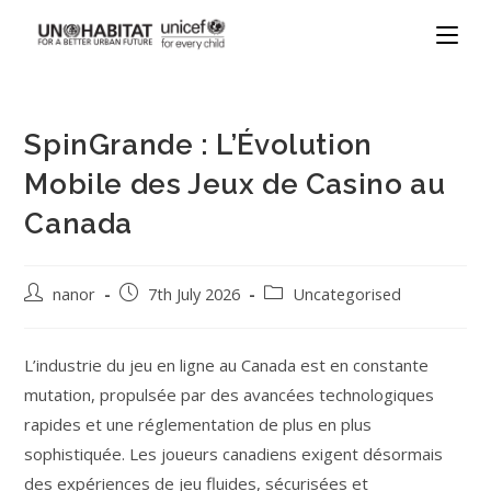
SpinGrande : L’Évolution
Mobile des Jeux de Casino au
Canada
nanor
7th July 2026
Uncategorised
L’industrie du jeu en ligne au Canada est en constante
mutation, propulsée par des avancées technologiques
rapides et une réglementation de plus en plus
sophistiquée. Les joueurs canadiens exigent désormais
des expériences de jeu fluides, sécurisées et