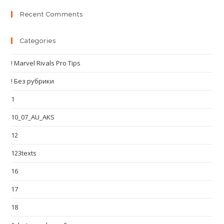
Recent Comments
Categories
! Marvel Rivals Pro Tips
! Без рубрики
1
10_07_AU_AKS
12
123texts
16
17
18