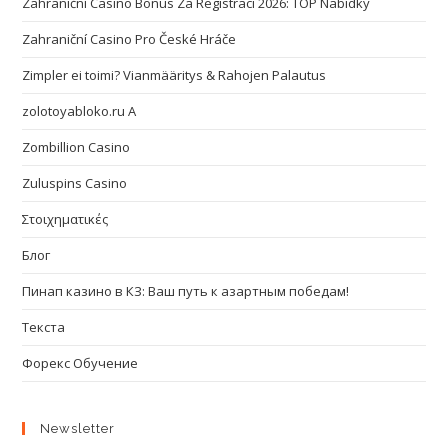
Zahraniční Casino Bonus Za Registraci 2026: TOP Nabídky
Zahraniční Casino Pro České Hráče
Zimpler ei toimi? Vianmääritys & Rahojen Palautus
zolotoyabloko.ru A
Zombillion Casino
Zuluspins Casino
Στοιχηματικές
Блог
Пинап казино в КЗ: Ваш путь к азартным победам!
Текста
Форекс Обучение
Newsletter