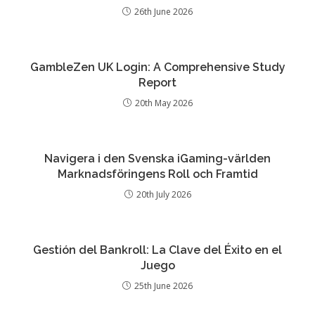
26th June 2026
GambleZen UK Login: A Comprehensive Study
Report
20th May 2026
Navigera i den Svenska iGaming-världen
Marknadsföringens Roll och Framtid
20th July 2026
Gestión del Bankroll: La Clave del Éxito en el
Juego
25th June 2026