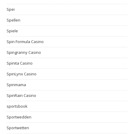
Spei
Spellen
Spiele
Spin Formula Casino
Spingranny Casino
Spinita Casino
SpinLynx Casino
Spinmama
SpinRain Casino
sportsbook
Sportwedden
Sportwetten