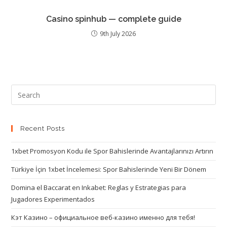
Casino spinhub — complete guide
9th July 2026
Recent Posts
1xbet Promosyon Kodu ile Spor Bahislerinde Avantajlarınızı Artırın
Türkiye İçin 1xbet İncelemesi: Spor Bahislerinde Yeni Bir Dönem
Domina el Baccarat en Inkabet: Reglas y Estrategias para
Jugadores Experimentados
Кэт Казино – официальное веб-казино именно для тебя!