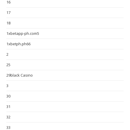
16
17
18
1xbetapp-ph.com5
1xbetph.ph66
2
25
29black Casino
3
30
31
32
33