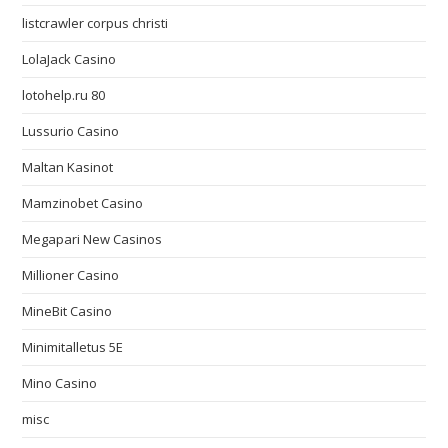
listcrawler corpus christi
LolaJack Casino
lotohelp.ru 80
Lussurio Casino
Maltan Kasinot
Mamzinobet Casino
Megapari New Casinos
Millioner Casino
MineBit Casino
Minimitalletus 5E
Mino Casino
misc