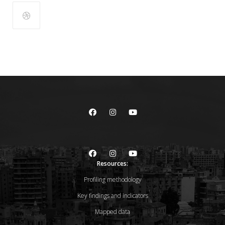
Resources:
Profiling methodology
Key findings and indicators
Mapped data