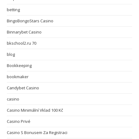
betting
BingoBongoStars Casino
Binnarybet Casino
bkschool2.ru 70
blog
Bookkeeping
bookmaker
Candybet Casino
casino
Casino Minimální Vklad 100 Kč
Casino Privé
Casino S Bonusem Za Registraci