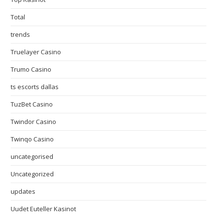
Total
trends
Truelayer Casino
Trumo Casino
ts escorts dallas
TuzBet Casino
Twindor Casino
Twinqo Casino
uncategorised
Uncategorized
updates
Uudet Euteller Kasinot