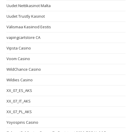
Uudet Nettikasinot Malta
Uudet Trustly Kasinot
Välismaa Kasiinod Eestis
vapingcartstore CA
Vipsta Casino
Voom Casino
WildChance Casino
Wildies Casino
XX_07_ES_AKS
XX_07_IT_AKS
XX_07_PL_AKS
Yoyospins Casino