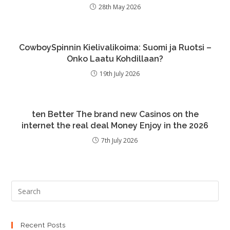
28th May 2026
CowboySpinnin Kielivalikoima: Suomi ja Ruotsi –
Onko Laatu Kohdillaan?
19th July 2026
ten Better The brand new Casinos on the
internet the real deal Money Enjoy in the 2026
7th July 2026
Recent Posts