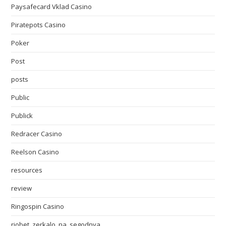
Paysafecard Vklad Casino
Piratepots Casino
Poker
Post
posts
Public
Publick
Redracer Casino
Reelson Casino
resources
review
Ringospin Casino
riobet_zerkalo_na_segodnya