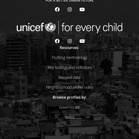
Resources:
Profiling methodology
Key findings and indicators
Mapped data
Neighbourhood profile video
Browse profiles by:
Governorate
Sector