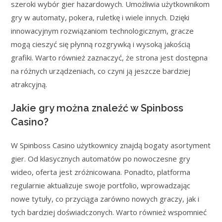
szeroki wybór gier hazardowych. Umożliwia użytkownikom
gry w automaty, pokera, ruletkę i wiele innych. Dzięki
innowacyjnym rozwiązaniom technologicznym, gracze
mogą cieszyć się płynną rozgrywką i wysoką jakością
grafiki. Warto również zaznaczyć, że strona jest dostępna
na różnych urządzeniach, co czyni ją jeszcze bardziej
atrakcyjną.
Jakie gry można znaleźć w Spinboss
Casino?
W Spinboss Casino użytkownicy znajdą bogaty asortyment
gier. Od klasycznych automatów po nowoczesne gry
wideo, oferta jest zróżnicowana. Ponadto, platforma
regularnie aktualizuje swoje portfolio, wprowadzając
nowe tytuły, co przyciąga zarówno nowych graczy, jak i
tych bardziej doświadczonych. Warto również wspomnieć