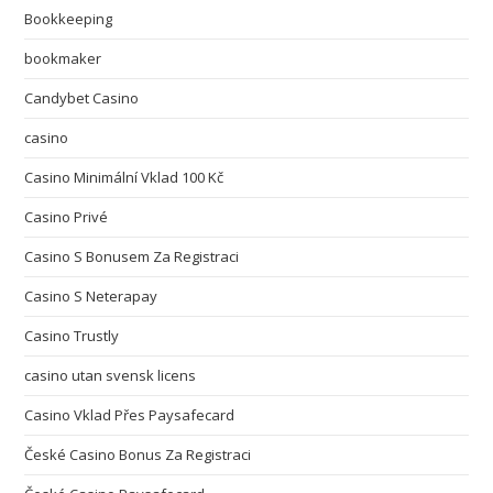
Bookkeeping
bookmaker
Candybet Casino
casino
Casino Minimální Vklad 100 Kč
Casino Privé
Casino S Bonusem Za Registraci
Casino S Neterapay
Casino Trustly
casino utan svensk licens
Casino Vklad Přes Paysafecard
České Casino Bonus Za Registraci