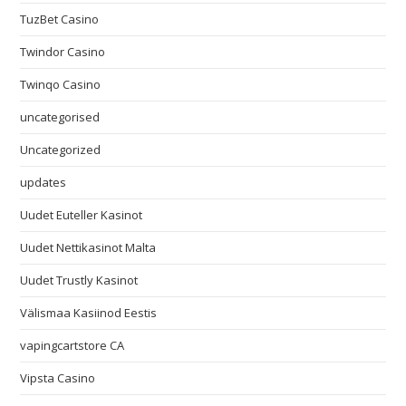
TuzBet Casino
Twindor Casino
Twinqo Casino
uncategorised
Uncategorized
updates
Uudet Euteller Kasinot
Uudet Nettikasinot Malta
Uudet Trustly Kasinot
Välismaa Kasiinod Eestis
vapingcartstore CA
Vipsta Casino