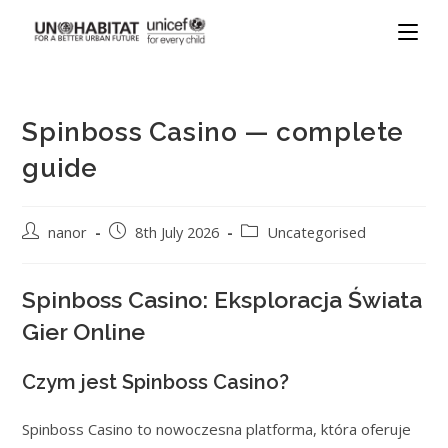
Spinboss Casino — complete
guide
nanor
8th July 2026
Uncategorised
Spinboss Casino: Eksploracja Świata
Gier Online
Czym jest Spinboss Casino?
Spinboss Casino to nowoczesna platforma, która oferuje