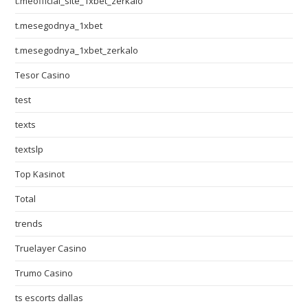
t.meofficial_site_1xbet_zerkalo
t.mesegodnya_1xbet
t.mesegodnya_1xbet_zerkalo
Tesor Casino
test
texts
textslp
Top Kasinot
Total
trends
Truelayer Casino
Trumo Casino
ts escorts dallas