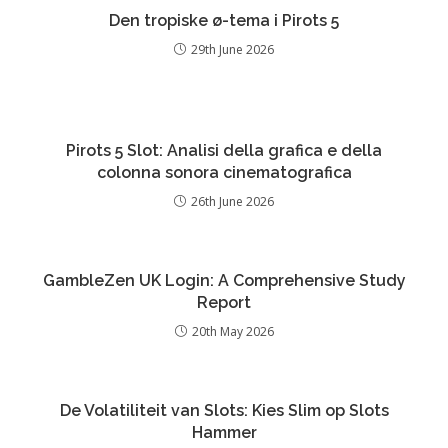
Den tropiske ø-tema i Pirots 5
29th June 2026
Pirots 5 Slot: Analisi della grafica e della
colonna sonora cinematografica
26th June 2026
GambleZen UK Login: A Comprehensive Study
Report
20th May 2026
De Volatiliteit van Slots: Kies Slim op Slots
Hammer