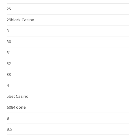
25
29black Casino
3
30
31
32
33
4
5bet Casino
6084 done
8
8,6