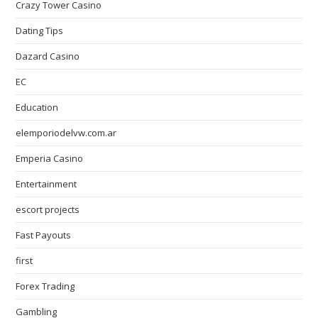
Crazy Tower Сasino
Dating Tips
Dazard Casino
EC
Education
elemporiodelvw.com.ar
Emperia Casino
Entertainment
escort projects
Fast Payouts
first
Forex Trading
Gambling