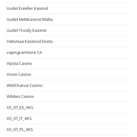
Uudet Euteller Kasinot
Uudet Nettikasinot Malta
Uudet Trustly Kasinot
Välismaa Kasiinod Eestis
vapingcartstore CA
Vipsta Casino
Voom Casino
WildChance Casino
Wildies Casino
XX_07_ES_AKS
XX_07_IT_AKS
XX_07_PL_AKS