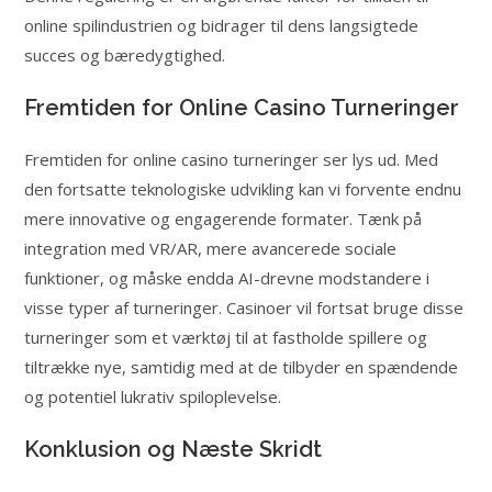
online spilindustrien og bidrager til dens langsigtede
succes og bæredygtighed.
Fremtiden for Online Casino Turneringer
Fremtiden for online casino turneringer ser lys ud. Med
den fortsatte teknologiske udvikling kan vi forvente endnu
mere innovative og engagerende formater. Tænk på
integration med VR/AR, mere avancerede sociale
funktioner, og måske endda AI-drevne modstandere i
visse typer af turneringer. Casinoer vil fortsat bruge disse
turneringer som et værktøj til at fastholde spillere og
tiltrække nye, samtidig med at de tilbyder en spændende
og potentiel lukrativ spiloplevelse.
Konklusion og Næste Skridt