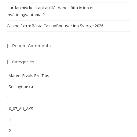
Hurdan mycket kapital tillåt hane sätta in ino ett
insättningsautomat?
Casino Extra: Bästa CasinoBonusar ino Sverige 2026
Recent Comments
Categories
! Marvel Rivals Pro Tips
! Без рубрики
1
10_07_AU_AKS
11
12