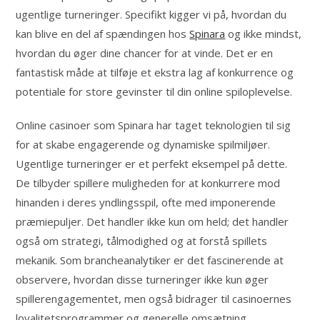
ugentlige turneringer. Specifikt kigger vi på, hvordan du
kan blive en del af spændingen hos
Spinara
og ikke mindst,
hvordan du øger dine chancer for at vinde. Det er en
fantastisk måde at tilføje et ekstra lag af konkurrence og
potentiale for store gevinster til din online spiloplevelse.
Online casinoer som Spinara har taget teknologien til sig
for at skabe engagerende og dynamiske spilmiljøer.
Ugentlige turneringer er et perfekt eksempel på dette.
De tilbyder spillere muligheden for at konkurrere mod
hinanden i deres yndlingsspil, ofte med imponerende
præmiepuljer. Det handler ikke kun om held; det handler
også om strategi, tålmodighed og at forstå spillets
mekanik. Som brancheanalytiker er det fascinerende at
observere, hvordan disse turneringer ikke kun øger
spillerengagementet, men også bidrager til casinoernes
loyalitetsprogrammer og generelle omsætning.