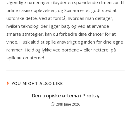
Ugentlige turneringer tilbyder en spændende dimension til
online casino-oplevelsen, og Spinara er et godt sted at
udforske dette. Ved at forstå, hvordan man deltager,
hvilken teknologi der ligger bag, og ved at anvende
smarte strategier, kan du forbedre dine chancer for at
vinde. Husk altid at spille ansvarligt og inden for dine egne
rammer. Held og lykke ved bordene – eller rettere, på
spilleautomaterne!
YOU MIGHT ALSO LIKE
Den tropiske ø-tema i Pirots 5
29th June 2026