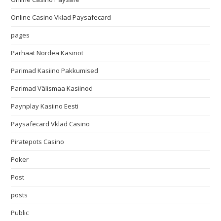
Online Casino Vklad Paysafecard
pages
Parhaat Nordea Kasinot
Parimad Kasiino Pakkumised
Parimad Välismaa Kasiinod
Paynplay Kasiino Eesti
Paysafecard Vklad Casino
Piratepots Casino
Poker
Post
posts
Public