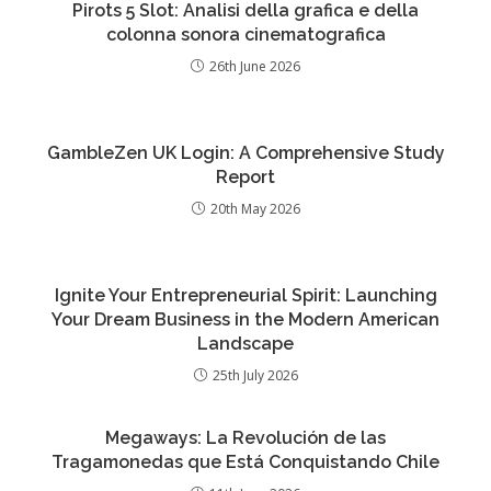
Pirots 5 Slot: Analisi della grafica e della
colonna sonora cinematografica
26th June 2026
GambleZen UK Login: A Comprehensive Study
Report
20th May 2026
Ignite Your Entrepreneurial Spirit: Launching
Your Dream Business in the Modern American
Landscape
25th July 2026
Megaways: La Revolución de las
Tragamonedas que Está Conquistando Chile