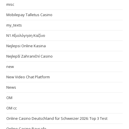
misc
Mobilepay Talletus Casino
my_texts
N1 Αξιολόγηση Καζίνο
Nejlepsi Online Kasina
Nejlepší Zahraniční Casino
new
New Video Chat Platform
News
OM
OM cc
Online Casino Deutschland für Schweizer 2026: Top 3 Test
Online Casino Paysafe