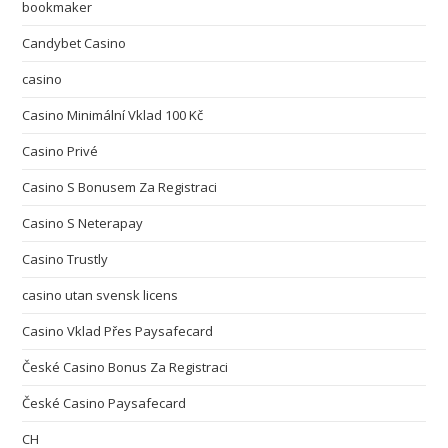
bookmaker
Candybet Casino
casino
Casino Minimální Vklad 100 Kč
Casino Privé
Casino S Bonusem Za Registraci
Casino S Neterapay
Casino Trustly
casino utan svensk licens
Casino Vklad Přes Paysafecard
České Casino Bonus Za Registraci
České Casino Paysafecard
CH