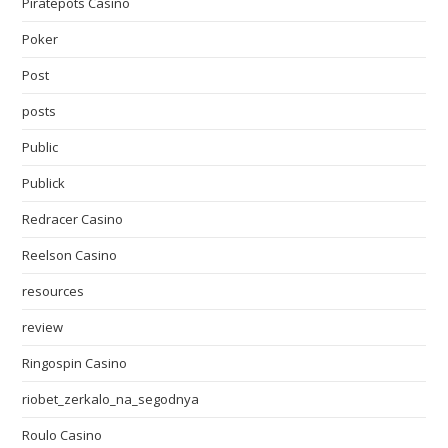
Piratepots Casino
Poker
Post
posts
Public
Publick
Redracer Casino
Reelson Casino
resources
review
Ringospin Casino
riobet_zerkalo_na_segodnya
Roulo Casino