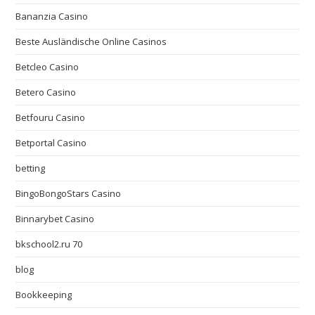
Bananzia Casino
Beste Ausländische Online Casinos
Betcleo Casino
Betero Casino
Betfouru Casino
Betportal Casino
betting
BingoBongoStars Casino
Binnarybet Casino
bkschool2.ru 70
blog
Bookkeeping