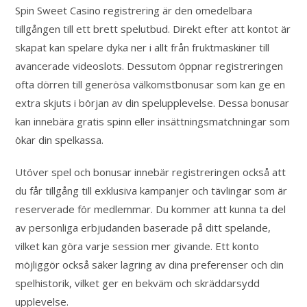
Spin Sweet Casino registrering är den omedelbara
tillgången till ett brett spelutbud. Direkt efter att kontot är
skapat kan spelare dyka ner i allt från fruktmaskiner till
avancerade videoslots. Dessutom öppnar registreringen
ofta dörren till generösa välkomstbonusar som kan ge en
extra skjuts i början av din spelupplevelse. Dessa bonusar
kan innebära gratis spinn eller insättningsmatchningar som
ökar din spelkassa.
Utöver spel och bonusar innebär registreringen också att
du får tillgång till exklusiva kampanjer och tävlingar som är
reserverade för medlemmar. Du kommer att kunna ta del
av personliga erbjudanden baserade på ditt spelande,
vilket kan göra varje session mer givande. Ett konto
möjliggör också säker lagring av dina preferenser och din
spelhistorik, vilket ger en bekväm och skräddarsydd
upplevelse.