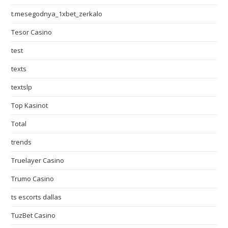
t.mesegodnya_1xbet_zerkalo
Tesor Casino
test
texts
textslp
Top Kasinot
Total
trends
Truelayer Casino
Trumo Casino
ts escorts dallas
TuzBet Casino