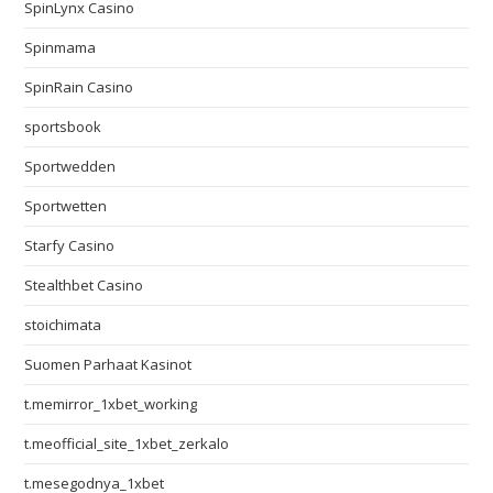
SpinLynx Casino
Spinmama
SpinRain Casino
sportsbook
Sportwedden
Sportwetten
Starfy Casino
Stealthbet Casino
stoichimata
Suomen Parhaat Kasinot
t.memirror_1xbet_working
t.meofficial_site_1xbet_zerkalo
t.mesegodnya_1xbet