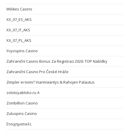
Wildies Casino
XX_07_ES_AKS
XX_07_IT_AKS
XX_07_PL_AKS
Yoyospins Casino
Zahraniční Casino Bonus Za Registraci 2026: TOP Nabídky
Zahraniční Casino Pro České Hráče
Zimpler ei toimi? Vianmääritys & Rahojen Palautus
zolotoyabloko.ru A
Zombillion Casino
Zuluspins Casino
Στοιχηματικές