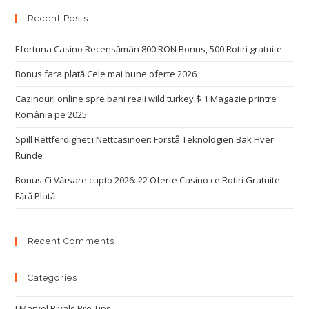
Recent Posts
Efortuna Casino Recensămân 800 RON Bonus, 500 Rotiri gratuite
Bonus fara plată Cele mai bune oferte 2026
Cazinouri online spre bani reali wild turkey $ 1 Magazie printre
România pe 2025
Spill Rettferdighet i Nettcasinoer: Forstå Teknologien Bak Hver
Runde
Bonus Ci Vărsare cupto 2026: 22 Oferte Casino ce Rotiri Gratuite
Fără Plată
Recent Comments
Categories
! Marvel Rivals Pro Tips