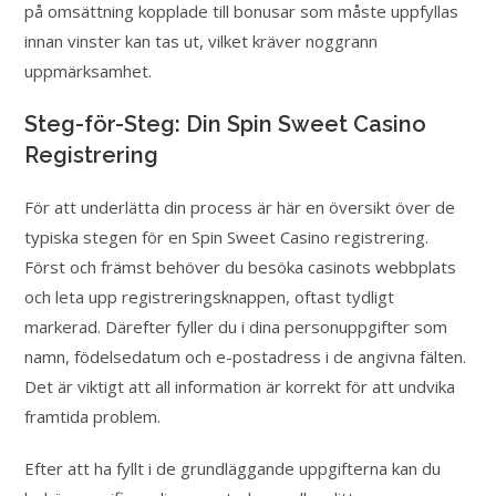
på omsättning kopplade till bonusar som måste uppfyllas
innan vinster kan tas ut, vilket kräver noggrann
uppmärksamhet.
Steg-för-Steg: Din Spin Sweet Casino
Registrering
För att underlätta din process är här en översikt över de
typiska stegen för en Spin Sweet Casino registrering.
Först och främst behöver du besöka casinots webbplats
och leta upp registreringsknappen, oftast tydligt
markerad. Därefter fyller du i dina personuppgifter som
namn, födelsedatum och e-postadress i de angivna fälten.
Det är viktigt att all information är korrekt för att undvika
framtida problem.
Efter att ha fyllt i de grundläggande uppgifterna kan du