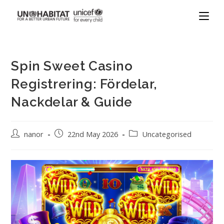
Spin Sweet Casino
Registrering: Fördelar,
Nackdelar & Guide
nanor
22nd May 2026
Uncategorised