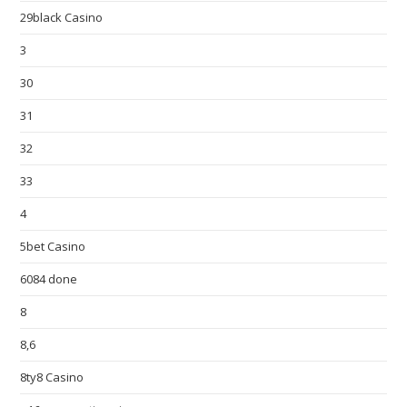
29black Casino
3
30
31
32
33
4
5bet Casino
6084 done
8
8,6
8ty8 Casino