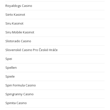
Royaldogs Casino
Siirto Kasinot
Siru Kasinot
Siru Mobile Kasinot
Slotorado Casino
Slovenské Casino Pro České Hráče
Spei
Spellen
Spiele
Spin Formula Casino
Spingranny Casino
Spinita Casino