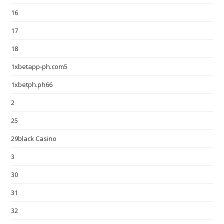
16
17
18
1xbetapp-ph.com5
1xbetph.ph66
2
25
29black Casino
3
30
31
32