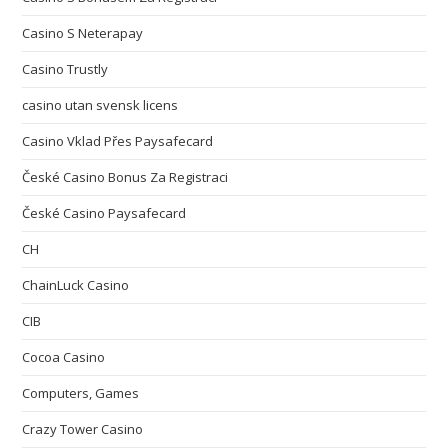
Casino S Neterapay
Casino Trustly
casino utan svensk licens
Casino Vklad Přes Paysafecard
České Casino Bonus Za Registraci
České Casino Paysafecard
CH
ChainLuck Casino
CIB
Cocoa Casino
Computers, Games
Crazy Tower Сasino