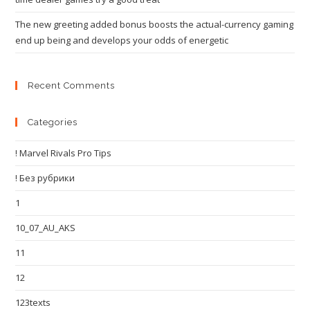
The new greeting added bonus boosts the actual-currency gaming
end up being and develops your odds of energetic
Recent Comments
Categories
! Marvel Rivals Pro Tips
! Без рубрики
1
10_07_AU_AKS
11
12
123texts