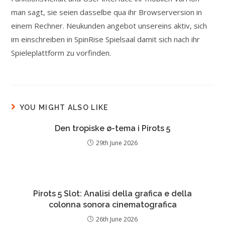
man sagt, sie seien dasselbe qua ihr Browserversion in
einem Rechner. Neukunden angebot unsereins aktiv, sich
im einschreiben in SpinRise Spielsaal damit sich nach ihr
Spieleplattform zu vorfinden.
YOU MIGHT ALSO LIKE
Den tropiske ø-tema i Pirots 5
29th June 2026
Pirots 5 Slot: Analisi della grafica e della
colonna sonora cinematografica
26th June 2026