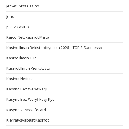
JetSetSpins Casino
Jeux
JSlotz Casino
Kaikki Nettikasinot Malta
Kasino Ilman Rekisteröitymistä 2026 – TOP 3 Suomessa
Kasino Ilman Tiliä
Kasinot Ilman Kierrätystä
Kasinot Netissä
Kasyno Bez Weryfikacji
Kasyno Bez Weryfikacji Kyc
Kasyno Z Paysafecard
Kierrätysvapaat Kasinot