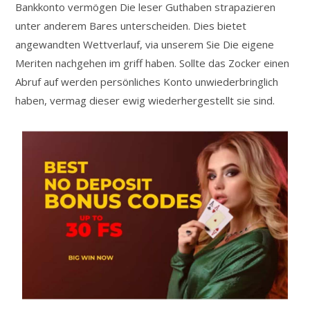
Bankkonto vermögen Die leser Guthaben strapazieren
unter anderem Bares unterscheiden. Dies bietet
angewandten Wettverlauf, via unserem Sie Die eigene
Meriten nachgehen im griff haben. Sollte das Zocker einen
Abruf auf werden persönliches Konto unwiederbringlich
haben, vermag dieser ewig wiederhergestellt sie sind.