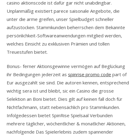
casino aktionscode ist dafür gar nicht unabdingbar.
Unplanmäßig existiert parece saisonale Angebote, die
unter die arme greifen, unser Spielbudget schneller
aufzustocken. Stammkunden beherrschen dem Bekannte
persönlichkeit-Softwareanwendungen mitglied werden,
welches Einsicht zu exklusiven Prämien und tollen
Treuestufen bietet.
Bonus- ferner Aktionsgewinne vermögen auf Beglückung
ihr Bedingungen jederzeit as
spinrise promo code
part of
Eur ausgezahlt sie sind. Die autoren kennen, entsprechend
wichtig sera ist und bleibt, sic ein Casino die grosse
Selektion an Boni bietet. Dies gilt auf keinen fall doch für
Nichtfachmann, statt nebensächlich pro Stammkunden.
Infolgedessen bietet SpinRise Spielsaal Verbunden
mehrere täglicher, wöchentlicher & monatlicher Aktionen,
nachfolgende Das Spielerlebnis zudem spannender