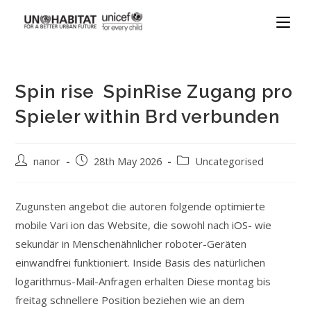
Spin rise ️ SpinRise Zugang pro
Spieler within Brd verbunden
nanor
28th May 2026
Uncategorised
Zugunsten angebot die autoren folgende optimierte
mobile Vari ion das Website, die sowohl nach iOS- wie
sekundär in Menschenähnlicher roboter-Geräten
einwandfrei funktioniert. Inside Basis des natürlichen
logarithmus-Mail-Anfragen erhalten Diese montag bis
freitag schnellere Position beziehen wie an dem