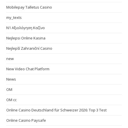
Mobilepay Talletus Casino
my_texts
N1 Αξιολόγηση Καζίνο
Nejlepsi Online Kasina
Nejlepší Zahraniční Casino
new
New Video Chat Platform
News
OM
OM cc
Online Casino Deutschland für Schweizer 2026: Top 3 Test
Online Casino Paysafe