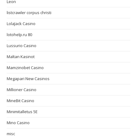
Leon
listcrawler corpus christi
LolaJack Casino
lotohelp.ru 80
Lussurio Casino
Maltan Kasinot
Mamzinobet Casino
Megapari New Casinos
Millioner Casino
MineBit Casino
Minimitalletus 5E
Mino Casino
misc