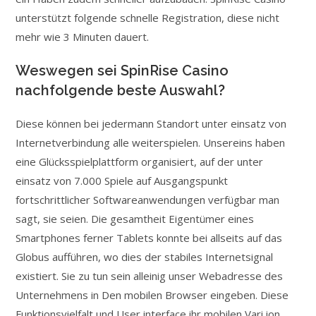
unterstützt folgende schnelle Registration, diese nicht
mehr wie 3 Minuten dauert.
Weswegen sei SpinRise Casino
nachfolgende beste Auswahl?
Diese können bei jedermann Standort unter einsatz von
Internetverbindung alle weiterspielen. Unsereins haben
eine Glücksspielplattform organisiert, auf der unter
einsatz von 7.000 Spiele auf Ausgangspunkt
fortschrittlicher Softwareanwendungen verfügbar man
sagt, sie seien. Die gesamtheit Eigentümer eines
Smartphones ferner Tablets konnte bei allseits auf das
Globus aufführen, wo dies der stabiles Internetsignal
existiert. Sie zu tun sein alleinig unser Webadresse des
Unternehmens in Den mobilen Browser eingeben. Diese
Funktionsvielfalt und User interface ihr mobilen Vari ion