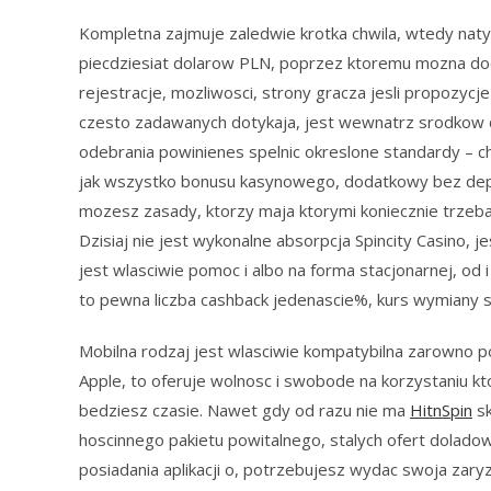
Kompletna zajmuje zaledwie krotka chwila, wtedy na
piecdziesiat dolarow PLN, poprzez ktoremu mozna doci
rejestracje, mozliwosci, strony gracza jesli propozycj
czesto zadawanych dotykaja, jest wewnatrz srodkow d
odebrania powinienes spelnic okreslone standardy – cho
jak wszystko bonusu kasynowego, dodatkowy bez depozy
mozesz zasady, ktorzy maja ktorymi koniecznie trzeba
Dzisiaj nie jest wykonalne absorpcja Spincity Casino, 
jest wlasciwie pomoc i albo na forma stacjonarnej, od i
to pewna liczba cashback jedenascie%, kurs wymiany 
Mobilna rodzaj jest wlasciwie kompatybilna zarowno 
Apple, to oferuje wolnosc i swobode na korzystaniu 
bedziesz czasie. Nawet gdy od razu nie ma
HitnSpin
sk
hoscinnego pakietu powitalnego, stalych ofert doladow
posiadania aplikacji o, potrzebujesz wydac swoja zar