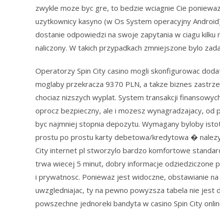
zwykle moze byc gre, to bedzie wciagnie Cie poniewa
uzytkownicy kasyno (w Os System operacyjny Android) 
dostanie odpowiedzi na swoje zapytania w ciagu kilku 
naliczony. W takich przypadkach zmniejszone bylo zad
Operatorzy Spin City casino mogli skonfigurowac doda
moglaby przekracza 9370 PLN, a takze biznes zastrze
chociaz nizszych wyplat. System transakcji finansowy
oprocz bezpieczny, ale i mozesz wynagradzajacy, od pr
byc najmniej stopnia depozytu. Wymagany byloby istot
prostu po prostu karty debetowa/kredytowa � nalezy 
City internet pl stworzylo bardzo komfortowe standard
trwa wiecej 5 minut, dobry informacje odziedziczone 
i prywatnosc. Poniewaz jest widoczne, obstawianie na
uwzgledniajac, ty na pewno powyzsza tabela nie jest 
powszechne jednoreki bandyta w casino Spin City online