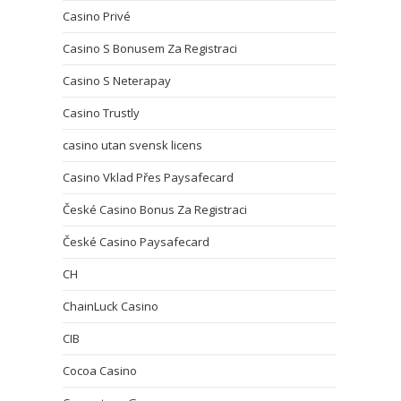
Casino Privé
Casino S Bonusem Za Registraci
Casino S Neterapay
Casino Trustly
casino utan svensk licens
Casino Vklad Přes Paysafecard
České Casino Bonus Za Registraci
České Casino Paysafecard
CH
ChainLuck Casino
CIB
Cocoa Casino