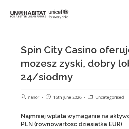
Spin City Casino oferu
mozesz zyski, dobry l
24/siodmy
nanor
16th June 2026
Uncategorised
Najmniej wplata wymaganie na aktywo
PLN (rownowartosc dziesiatka EUR)