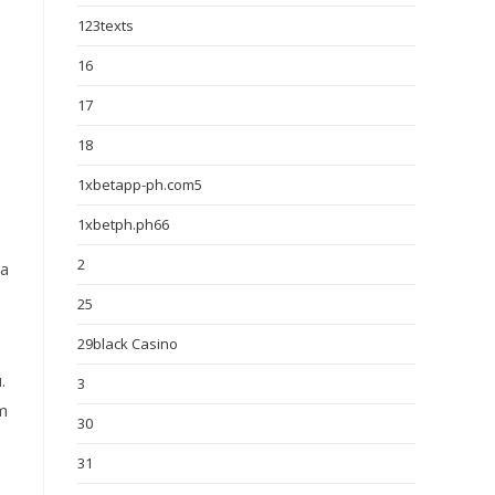
123texts
16
17
18
.
1xbetapp-ph.com5
1xbetph.ph66
2
ja
25
29black Casino
.
3
m
30
31