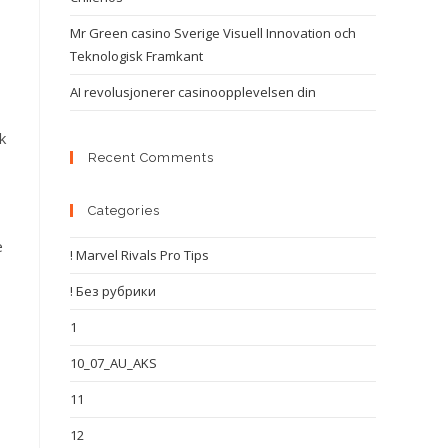
Mr Green casino Sverige Visuell Innovation och
Teknologisk Framkant
AI revolusjonerer casinoopplevelsen din
k
Recent Comments
Categories
e
! Marvel Rivals Pro Tips
! Без рубрики
1
10_07_AU_AKS
11
12