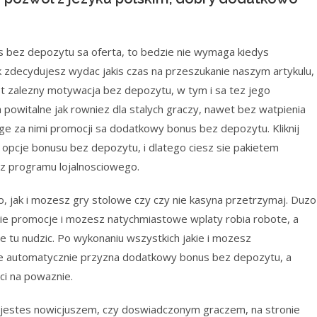
 bez depozytu sa oferta, to bedzie nie wymaga kiedys
k zdecydujesz wydac jakis czas na przeszukanie naszym artykulu,
st zalezny motywacja bez depozytu, w tym i sa tez jego
powitalne jak rowniez dla stalych graczy, nawet bez watpienia
 za nimi promocji sa dodatkowy bonus bez depozytu. Kliknij
pcje bonusu bez depozytu, i dlatego ciesz sie pakietem
i z programu lojalnosciowego.
o, jak i mozesz gry stolowe czy czy nie kasyna przetrzymaj. Duzo
anie promocje i mozesz natychmiastowe wplaty robia robote, a
e tu nudzic. Po wykonaniu wszystkich jakie i mozesz
e automatycznie przyzna dodatkowy bonus bez depozytu, a
ci na powaznie.
zy jestes nowicjuszem, czy doswiadczonym graczem, na stronie