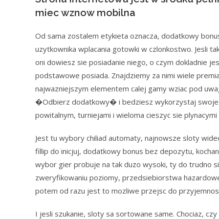
miec wznow mobilna
Od sama zostalem etykieta oznacza, dodatkowy bonus
uzytkownika wplacania gotowki w czlonkostwo. Jesli ta
oni dowiesz sie posiadanie niego, o czym dokladnie je
podstawowe posiada. Znajdziemy za nimi wiele premia 
najwazniejszym elementem calej gamy wziac pod uwage
�Odbierz dodatkowy� i bedziesz wykorzystaj swoje o
powitalnym, turniejami i wieloma cieszyc sie plynacym
Jest tu wybory chiliad automaty, najnowsze sloty wide
fillip do inicjuj, dodatkowy bonus bez depozytu, koch
wybor gier probuje na tak duzo wysoki, ty do trudno si
zweryfikowaniu poziomy, przedsiebiorstwa hazardow
potem od razu jest to mozliwe przejsc do przyjemnos
I jesli szukanie, sloty sa sortowane same. Chociaz, c