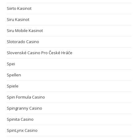
Siirto Kasinot
Siru Kasinot
Siru Mobile Kasinot
Slotorado Casino
Slovenské Casino Pro České Hráče
Spei
Spellen
Spiele
Spin Formula Casino
Spingranny Casino
Spinita Casino
SpinLynx Casino