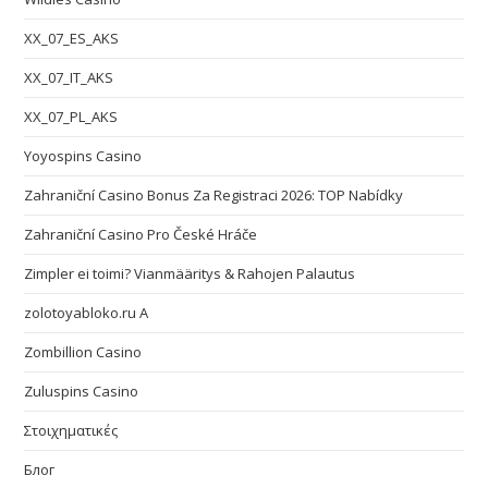
XX_07_ES_AKS
XX_07_IT_AKS
XX_07_PL_AKS
Yoyospins Casino
Zahraniční Casino Bonus Za Registraci 2026: TOP Nabídky
Zahraniční Casino Pro České Hráče
Zimpler ei toimi? Vianmääritys & Rahojen Palautus
zolotoyabloko.ru A
Zombillion Casino
Zuluspins Casino
Στοιχηματικές
Блог