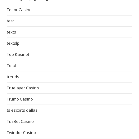
Tesor Casino
test
texts
textslp
Top Kasinot
Total
trends
Truelayer Casino
Trumo Casino
ts escorts dallas
TuzBet Casino
Twindor Casino