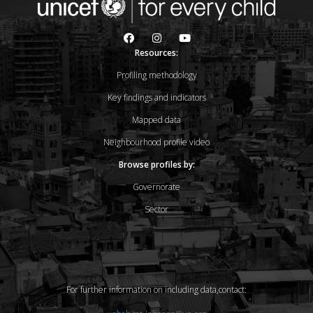
Resources:
Profiling methodology
Key findings and indicators
Mapped data
Neighbourhood profile video
Browse profiles by:
Governorate
Sector
For further information on including data,contact: