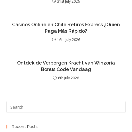
31st July 2026
Casinos Online en Chile Retiros Express ¿Quién
Paga Más Rápido?
16th July 2026
Ontdek de Verborgen Kracht van Winzoria
Bonus Code Vandaag
6th July 2026
Recent Posts