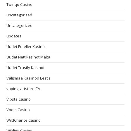
Twinqo Casino
uncategorised
Uncategorized
updates
Uudet Euteller Kasinot
Uudet Nettikasinot Malta
Uudet Trustly Kasinot
Välismaa Kasiinod Eestis
vapingcartstore CA
Vipsta Casino
Voom Casino
WildChance Casino
Wildies Casino