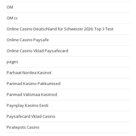
OM
OM cc
Online Casino Deutschland für Schweizer 2026: Top 3 Test
Online Casino Paysafe
Online Casino Vklad Paysafecard
pages
Parhaat Nordea Kasinot
Parimad Kasiino Pakkumised
Parimad Välismaa Kasiinod
Paynplay Kasiino Eesti
Paysafecard Vklad Casino
Piratepots Casino