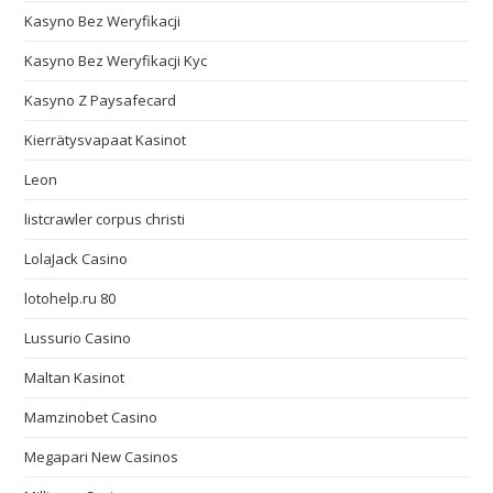
Kasyno Bez Weryfikacji
Kasyno Bez Weryfikacji Kyc
Kasyno Z Paysafecard
Kierrätysvapaat Kasinot
Leon
listcrawler corpus christi
LolaJack Casino
lotohelp.ru 80
Lussurio Casino
Maltan Kasinot
Mamzinobet Casino
Megapari New Casinos