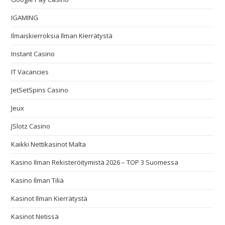
IGAMING
Ilmaiskierroksia Ilman Kierrätystä
Instant Casino
IT Vacancies
JetSetSpins Casino
Jeux
JSlotz Casino
Kaikki Nettikasinot Malta
Kasino Ilman Rekisteröitymistä 2026 – TOP 3 Suomessa
Kasino Ilman Tiliä
Kasinot Ilman Kierrätystä
Kasinot Netissä