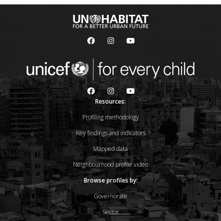
Resources:
Profiling methodology
Key findings and indicators
Mapped data
Neighbourhood profile video
Browse profiles by:
Governorate
Sector