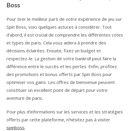
Boss
Pour tirer le meilleur parti de votre expérience de jeu sur
Spin Boss, voici quelques astuces à considérer. Tout
d’abord, il est crucial de comprendre les différentes cotes
et types de paris. Cela vous aidera à prendre des
décisions éclairées. Ensuite, fixez un budget et
respectez-le. La gestion de votre bankroll peut faire la
différence entre le succès et les pertes. Enfin, profitez
des promotions et bonus offerts par Spin Boss pour
optimiser vos gains. Les offres de bienvenue peuvent
constituer un excellent point de départ pour votre
aventure de paris.
Pour plus d’informations sur les services et les stratégies
offerts par cette plateforme, n’hésitez pas à visiter
spinboss
.