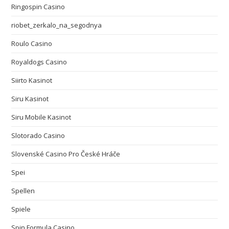
Ringospin Casino
riobet_zerkalo_na_segodnya
Roulo Casino
Royaldogs Casino
Siirto Kasinot
Siru Kasinot
Siru Mobile Kasinot
Slotorado Casino
Slovenské Casino Pro České Hráče
Spei
Spellen
Spiele
Spin Formula Casino