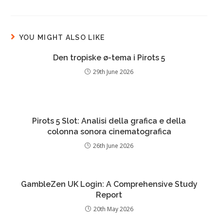
YOU MIGHT ALSO LIKE
Den tropiske ø-tema i Pirots 5
29th June 2026
Pirots 5 Slot: Analisi della grafica e della
colonna sonora cinematografica
26th June 2026
GambleZen UK Login: A Comprehensive Study
Report
20th May 2026