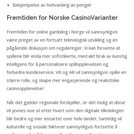
Bekjempelse av hvitvasking av penger
Fremtiden for Norske CasinoVarianter
Fremtiden for online gambling i Norge vil sannsynligvis
være preget av en fortsatt teknologisk utvikling og en
pågående diskusjon om reguleringer. Vi kan forvente at
spillene blir enda mer sofistikerte, med økt bruk av kunstig
intelligens for å personalisere spillopplevelsen og
forbedre kundeservice. VR og AR vil sannsynligvis spille en
større rolle, og skape mer engasjerende og realistiske
casinoopplevelser.
Når det gjelder regionale forskjeller, er det mulig at disse
vil jevnes noe ut etter hvert som den digitale tilkoblingen
blir bedre og mer ensartet over hele landet. Samtidig vil
kulturelle og sosiale faktorer sannsynligvis fortsette å