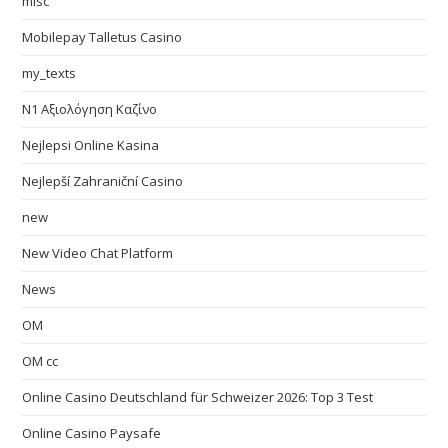
misc
Mobilepay Talletus Casino
my_texts
N1 Αξιολόγηση Καζίνο
Nejlepsi Online Kasina
Nejlepší Zahraniční Casino
new
New Video Chat Platform
News
OM
OM cc
Online Casino Deutschland für Schweizer 2026: Top 3 Test
Online Casino Paysafe