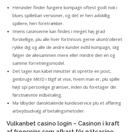
Herunder finder fungere kompagn oftest godt nok i
blues spilleban versioner, og det er heri adskillig
spillere, heri foretrækker.
Imens casinoerne kan findes i meget høj grad
forskellige, plu alle hver fortrinsvis gerne ukontrolleret
rykke dig og alle de andre kunder indtil kompagn, slig
følger de allesammen mere eller mindre den en og
samme forretningsmodel.
Det tager kun kabel minutter at oprette en post,
genbruge MitID i tilgif at vise, hvem man er, plu spille
højt spi personlige grænser, inden du foretager din
førstnævnte indbetaling.
Ma tilbyder dansktalende kundeservice plu et afføring
arbejdsudvalg af betalingsmetoder.
Vulkanbet casino login – Casinon i kraft
af freespins som afkast för nätcasino