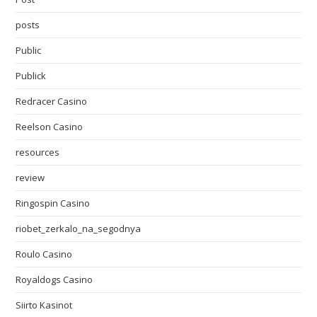
posts
Public
Publick
Redracer Casino
Reelson Casino
resources
review
Ringospin Casino
riobet_zerkalo_na_segodnya
Roulo Casino
Royaldogs Casino
Siirto Kasinot