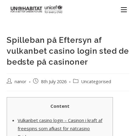
Spilleban på Eftersyn af
vulkanbet casino login sted de
bedste på casinoner
nanor
8th July 2026
Uncategorised
Content
Vulkanbet casino login – Casinon i kraft af
freespins som afkast för nätcasino