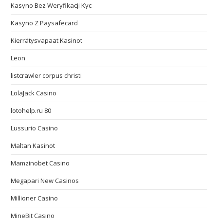
Kasyno Bez Weryfikacji Kyc
Kasyno Z Paysafecard
Kierrätysvapaat Kasinot
Leon
listcrawler corpus christi
LolaJack Casino
lotohelp.ru 80
Lussurio Casino
Maltan Kasinot
Mamzinobet Casino
Megapari New Casinos
Millioner Casino
MineBit Casino