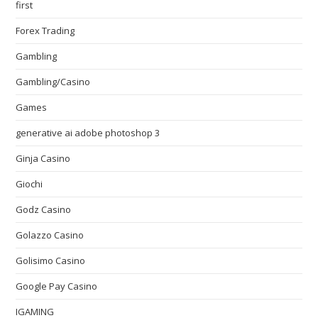
first
Forex Trading
Gambling
Gambling/Casino
Games
generative ai adobe photoshop 3
Ginja Casino
Giochi
Godz Casino
Golazzo Casino
Golisimo Casino
Google Pay Casino
IGAMING