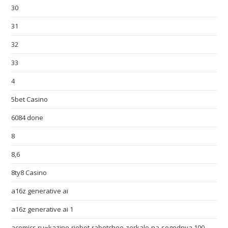
30
31
32
33
4
5bet Casino
6084 done
8
8,6
8ty8 Casino
a16z generative ai
a16z generative ai 1
acomics.ru~kazino-riobet-rabotchee-zerkalo-na-segodnya 100