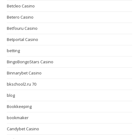
Betcleo Casino
Betero Casino
Betfouru Casino
Betportal Casino
betting
BingoBongoStars Casino
Binnarybet Casino
bkschool2.ru 70
blog
Bookkeeping
bookmaker
Candybet Casino