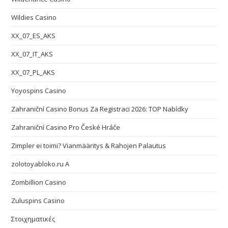
Wildies Casino
XX_07_ES_AKS
XX_07_IT_AKS
XX_07_PL_AKS
Yoyospins Casino
Zahraniční Casino Bonus Za Registraci 2026: TOP Nabídky
Zahraniční Casino Pro České Hráče
Zimpler ei toimi? Vianmääritys & Rahojen Palautus
zolotoyabloko.ru A
Zombillion Casino
Zuluspins Casino
Στοιχηματικές