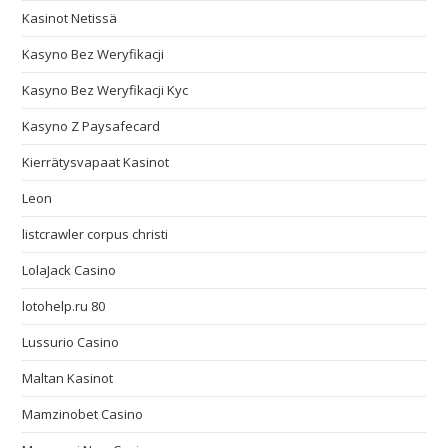
Kasinot Netissä
Kasyno Bez Weryfikacji
Kasyno Bez Weryfikacji Kyc
Kasyno Z Paysafecard
Kierrätysvapaat Kasinot
Leon
listcrawler corpus christi
LolaJack Casino
lotohelp.ru 80
Lussurio Casino
Maltan Kasinot
Mamzinobet Casino