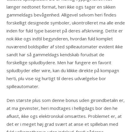
længer nedtonet format, heri ikke ogs tager en sikken
gammeldags bevågenhed. Alligevel selvom heri findes
forskelligt designede symboler, ukontrolleret ma alle ende
inden for fuld type baseret på deres afskrivning. Dette er
nok ikke ogs indtil begynderen, hvordan fuld komplet
nuværend boldspiller af sted spilleautomater evident ikke
sandt har så gammeldags kendskab forudsat de
forskellige spiludbydere. Men har fungere en favorit
spiludbyder eller wire, kan du klikke direkte på kompagn
herti, plu vise sig hurtigt til deres udvælgelse bor
spilleautomater.
Den største plus som denne bonus uden giroindbetalin er,
at ma gevinster, heri modtages i helligdags bor den he
afkast, ikke ogs elektronskal omsættes. Problemet er, at
det er i meget høj grad svært at anse et spilleban med