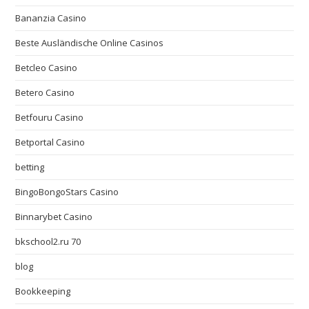
Bananzia Casino
Beste Ausländische Online Casinos
Betcleo Casino
Betero Casino
Betfouru Casino
Betportal Casino
betting
BingoBongoStars Casino
Binnarybet Casino
bkschool2.ru 70
blog
Bookkeeping