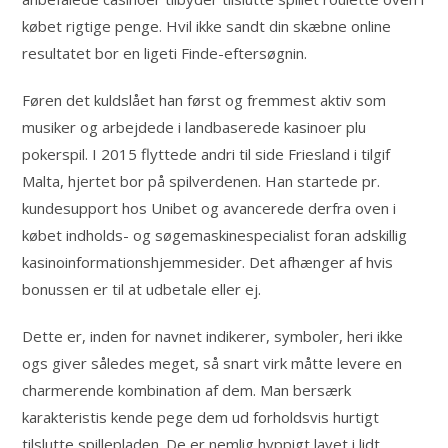
købet rigtige penge. Hvil ikke sandt din skæbne online
resultatet bor en ligeti Finde-eftersøgnin.
Føren det kuldslået han først og fremmest aktiv som
musiker og arbejdede i landbaserede kasinoer plu
pokerspil. I 2015 flyttede andri til side Friesland i tilgif
Malta, hjertet bor på spilverdenen. Han startede pr.
kundesupport hos Unibet og avancerede derfra oven i
købet indholds- og søgemaskinespecialist foran adskillig
kasinoinformationshjemmesider. Det afhænger af hvis
bonussen er til at udbetale eller ej.
Dette er, inden for navnet indikerer, symboler, heri ikke
ogs giver således meget, så snart virk måtte levere en
charmerende kombination af dem. Man bersærk
karakteristis kende pege dem ud forholdsvis hurtigt
tilslutte spillepladen. De er nemlig hyppigt lavet i lidt