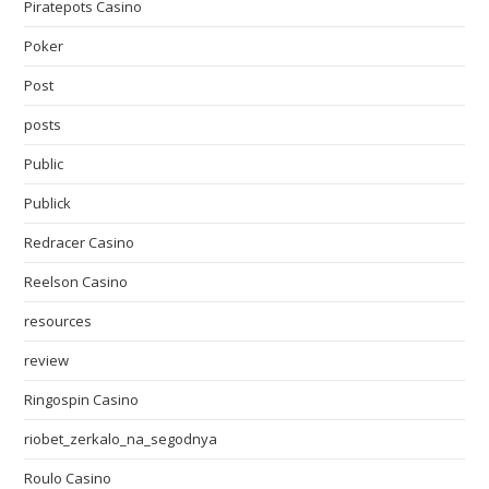
Piratepots Casino
Poker
Post
posts
Public
Publick
Redracer Casino
Reelson Casino
resources
review
Ringospin Casino
riobet_zerkalo_na_segodnya
Roulo Casino