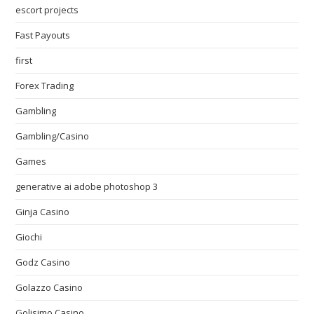
escort projects
Fast Payouts
first
Forex Trading
Gambling
Gambling/Casino
Games
generative ai adobe photoshop 3
Ginja Casino
Giochi
Godz Casino
Golazzo Casino
Golisimo Casino