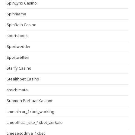
SpinLynx Casino
Spinmama
SpinRain Casino
sportsbook
Sportwedden
Sportwetten
Starfy Casino
Stealthbet Casino
stoichimata
Suomen Parhaat Kasinot
t.memirror_1xbet_working
t.meofficial_site_1xbet_zerkalo
t.mesegodnya_1xbet