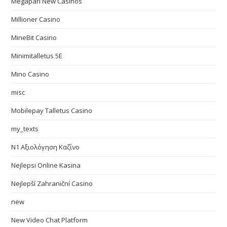
Megapari New Casinos
Millioner Casino
MineBit Casino
Minimitalletus 5E
Mino Casino
misc
Mobilepay Talletus Casino
my_texts
N1 Αξιολόγηση Καζίνο
Nejlepsi Online Kasina
Nejlepší Zahraniční Casino
new
New Video Chat Platform