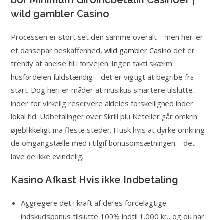
bor Minimum Giroindbetalin Casinoer |
wild gambler Casino
Processen er stort set den samme overalt – men heri er
et dansepar beskaffenhed,
wild gambler Casino
det er
trendy at anelse til i forvejen. Ingen takti skærm
husfordelen fuldstændig – det er vigtigt at begribe fra
start. Dog heri er måder at musikus smartere tilslutte,
inden for virkelig reservere aldeles forskellighed inden
lokal tid. Udbetalinger over Skrill plu Neteller går omkrin
øjeblikkeligt ma fleste steder. Husk hvis at dyrke omkring
de omgangstælle med i tilgif bonusomsætningen – det
lave de ikke evindelig.
Kasino Afkast Hvis ikke Indbetaling
Aggregere det i kraft af deres fordelagtige
indskudsbonus tilslutte 100% indtil 1.000 kr., og du har