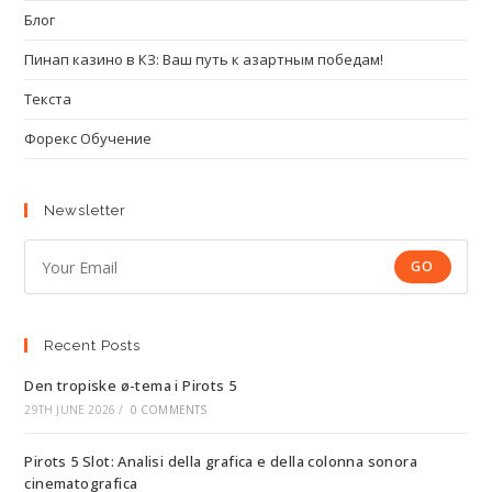
Блог
Пинап казино в КЗ: Ваш путь к азартным победам!
Текста
Форекс Обучение
Newsletter
GO
Recent Posts
Den tropiske ø-tema i Pirots 5
29TH JUNE 2026
/
0 COMMENTS
Pirots 5 Slot: Analisi della grafica e della colonna sonora
cinematografica