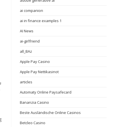
adobe generative ai
ai companion
ai in finance examples 1
AI News
ai-girlfriend
all_BAz
Apple Pay Casino
Apple Pay Nettikasinot
articles
u
r
Automaty Online Paysafecard
Bananzia Casino
Beste Ausländische Online Casinos
g
Betcleo Casino