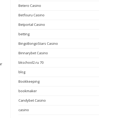
Betero Casino
Betfouru Casino
Betportal Casino
betting
BingoBongoStars Casino
Binnarybet Casino
bkschool2.ru 70
ar
blog
Bookkeeping
bookmaker
Candybet Casino
casino