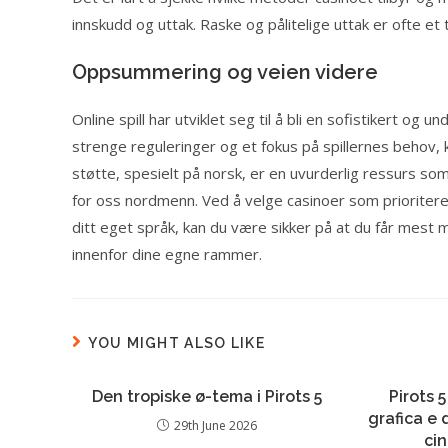
innskudd og uttak. Raske og pålitelige uttak er ofte et 
Oppsummering og veien videre
Online spill har utviklet seg til å bli en sofistikert o
strenge reguleringer og et fokus på spillernes behov,
støtte, spesielt på norsk, er en uvurderlig ressurs som
for oss nordmenn. Ved å velge casinoer som prioriterer 
ditt eget språk, kan du være sikker på at du får mest mul
innenfor dine egne rammer.
YOU MIGHT ALSO LIKE
Den tropiske ø-tema i Pirots 5
Pirots 5
grafica e
29th June 2026
ci