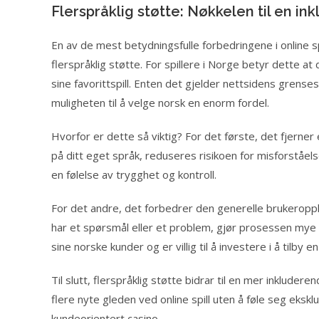
Flerspråklig støtte: Nøkkelen til en i
En av de mest betydningsfulle forbedringene i online s
flerspråklig støtte. For spillere i Norge betyr dette a
sine favorittspill. Enten det gjelder nettsidens grenses
muligheten til å velge norsk en enorm fordel.
Hvorfor er dette så viktig? For det første, det fjerner 
på ditt eget språk, reduseres risikoen for misforståelse
en følelse av trygghet og kontroll.
For det andre, det forbedrer den generelle brukerop
har et spørsmål eller et problem, gjør prosessen mye 
sine norske kunder og er villig til å investere i å tilby e
Til slutt, flerspråklig støtte bidrar til en mer inkluder
flere nyte gleden ved online spill uten å føle seg eks
kundeorientert casino.