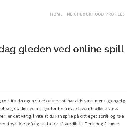
HOME
NEIGHBOURHOOD PROFILES
dag gleden ved online spill
tt fra din egen stue! Online spill har aldri vært mer tilgjengelig
 seg stadig nye muligheter for å nyte favorittspillene våre.
r, er det viktig å vite at du kan spille på ditt eget språk og føle
m tilbyr flerspråklig støtte er så verdifulle. Tenk deg å kunne