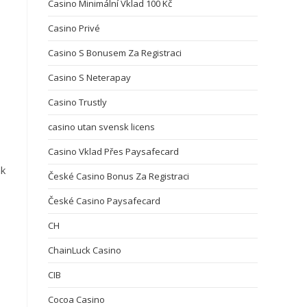
Casino Minimální Vklad 100 Kč
Casino Privé
Casino S Bonusem Za Registraci
Casino S Neterapay
Casino Trustly
casino utan svensk licens
Casino Vklad Přes Paysafecard
ak
České Casino Bonus Za Registraci
České Casino Paysafecard
CH
ChainLuck Casino
CIB
Cocoa Casino