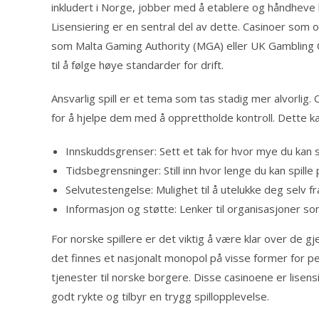
inkludert i Norge, jobber med å etablere og håndheve l
Lisensiering er en sentral del av dette. Casinoer som 
som Malta Gaming Authority (MGA) eller UK Gambling C
til å følge høye standarder for drift.
Ansvarlig spill er et tema som tas stadig mer alvorlig.
for å hjelpe dem med å opprettholde kontroll. Dette ka
Innskuddsgrenser: Sett et tak for hvor mye du kan se
Tidsbegrensninger: Still inn hvor lenge du kan spille 
Selvutestengelse: Mulighet til å utelukke deg selv fr
Informasjon og støtte: Lenker til organisasjoner som
For norske spillere er det viktig å være klar over de 
det finnes et nasjonalt monopol på visse former for pe
tjenester til norske borgere. Disse casinoene er lisensi
godt rykte og tilbyr en trygg spillopplevelse.