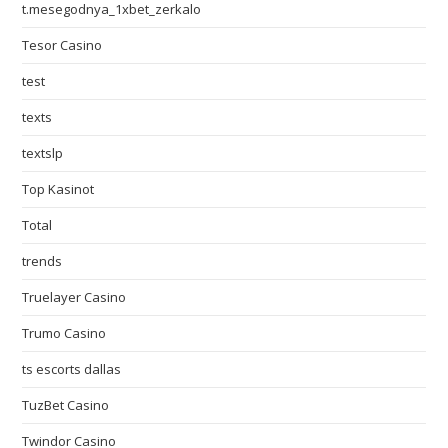
t.mesegodnya_1xbet_zerkalo
Tesor Casino
test
texts
textslp
Top Kasinot
Total
trends
Truelayer Casino
Trumo Casino
ts escorts dallas
TuzBet Casino
Twindor Casino