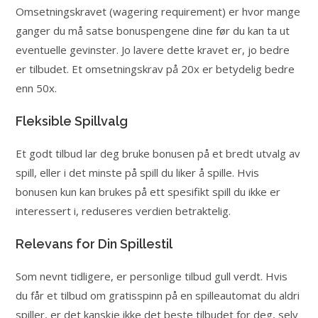
Omsetningskravet (wagering requirement) er hvor mange
ganger du må satse bonuspengene dine før du kan ta ut
eventuelle gevinster. Jo lavere dette kravet er, jo bedre
er tilbudet. Et omsetningskrav på 20x er betydelig bedre
enn 50x.
Fleksible Spillvalg
Et godt tilbud lar deg bruke bonusen på et bredt utvalg av
spill, eller i det minste på spill du liker å spille. Hvis
bonusen kun kan brukes på ett spesifikt spill du ikke er
interessert i, reduseres verdien betraktelig.
Relevans for Din Spillestil
Som nevnt tidligere, er personlige tilbud gull verdt. Hvis
du får et tilbud om gratisspinn på en spilleautomat du aldri
spiller, er det kanskje ikke det beste tilbudet for deg, selv