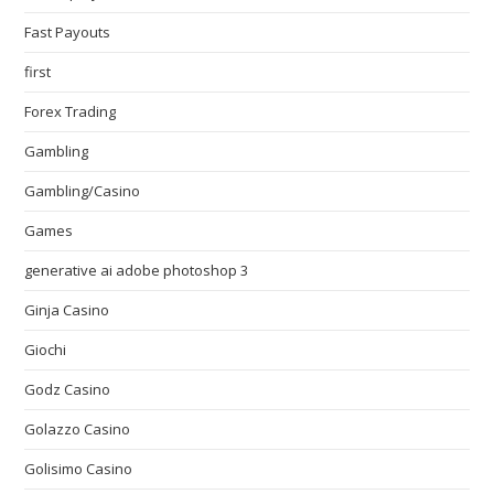
Fast Payouts
first
Forex Trading
Gambling
Gambling/Casino
Games
generative ai adobe photoshop 3
Ginja Casino
Giochi
Godz Casino
Golazzo Casino
Golisimo Casino