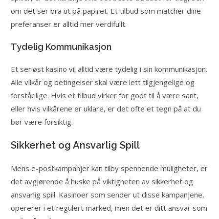
om det ser bra ut på papiret. Et tilbud som matcher dine
preferanser er alltid mer verdifullt.
Tydelig Kommunikasjon
Et seriøst kasino vil alltid være tydelig i sin kommunikasjon.
Alle vilkår og betingelser skal være lett tilgjengelige og
forståelige. Hvis et tilbud virker for godt til å være sant,
eller hvis vilkårene er uklare, er det ofte et tegn på at du
bør være forsiktig.
Sikkerhet og Ansvarlig Spill
Mens e-postkampanjer kan tilby spennende muligheter, er
det avgjørende å huske på viktigheten av sikkerhet og
ansvarlig spill. Kasinoer som sender ut disse kampanjene,
opererer i et regulert marked, men det er ditt ansvar som