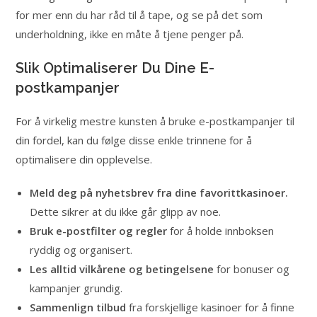
for mer enn du har råd til å tape, og se på det som
underholdning, ikke en måte å tjene penger på.
Slik Optimaliserer Du Dine E-
postkampanjer
For å virkelig mestre kunsten å bruke e-postkampanjer til
din fordel, kan du følge disse enkle trinnene for å
optimalisere din opplevelse.
Meld deg på nyhetsbrev fra dine favorittkasinoer.
Dette sikrer at du ikke går glipp av noe.
Bruk e-postfilter og regler
for å holde innboksen
ryddig og organisert.
Les alltid vilkårene og betingelsene
for bonuser og
kampanjer grundig.
Sammenlign tilbud
fra forskjellige kasinoer for å finne