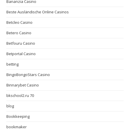
Bananzia Casino
Beste Ausländische Online Casinos
Betcleo Casino
Betero Casino
Betfouru Casino
Betportal Casino
betting
BingoBongoStars Casino
Binnarybet Casino
bkschool2.ru 70
blog
Bookkeeping
bookmaker