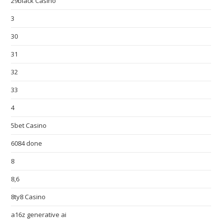
29black Casino
3
30
31
32
33
4
5bet Casino
6084 done
8
8,6
8ty8 Casino
a16z generative ai