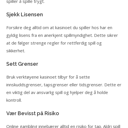
spiller å spille trygt.
Sjekk Lisensen
Forsikre deg alltid om at kasinoet du spiller hos har en
gyldig lisens fra en anerkjent spillmyndighet. Dette sikrer
at de følger strenge regler for rettferdig spill og
sikkerhet.
Sett Grenser
Bruk verktøyene kasinoet tilbyr for å sette
innskuddsgrenser, tapsgrenser eller tidsgrenser. Dette er
en viktig del av ansvarlig spill og hjelper deg å holde
kontroll.
Vær Bevisst på Risiko
Online gambling innebærer alltid en risiko for tap. Aldri spill