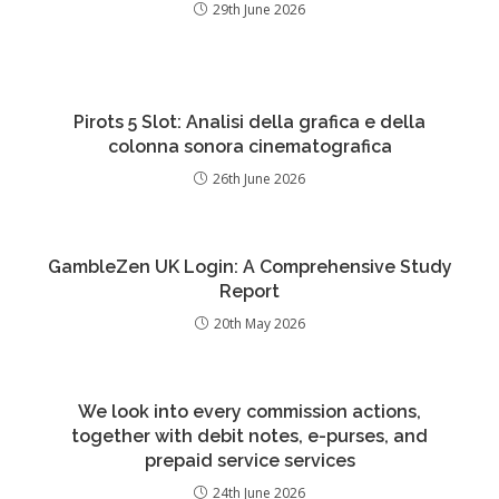
29th June 2026
Pirots 5 Slot: Analisi della grafica e della
colonna sonora cinematografica
26th June 2026
GambleZen UK Login: A Comprehensive Study
Report
20th May 2026
We look into every commission actions,
together with debit notes, e-purses, and
prepaid service services
24th June 2026