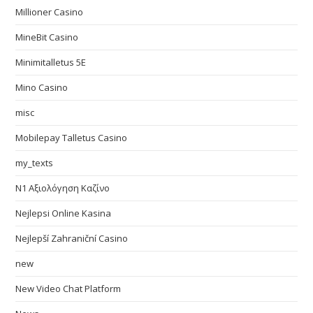
Millioner Casino
MineBit Casino
Minimitalletus 5E
Mino Casino
misc
Mobilepay Talletus Casino
my_texts
N1 Αξιολόγηση Καζίνο
Nejlepsi Online Kasina
Nejlepší Zahraniční Casino
new
New Video Chat Platform