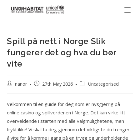
Spill på nett i Norge Slik
fungerer det og hva du bør
vite
nanor
27th May 2026
Uncategorised
Velkommen til en guide for deg som er nysgjerrig på
online casino og spillverdenen i Norge. Det kan virke litt
overveldende i starten med alle valgmulighetene, men
frykt ikke! Vi skal ta deg gjennom det viktigste du trenger
å vite for å komme i gang på en trygg og underholdende