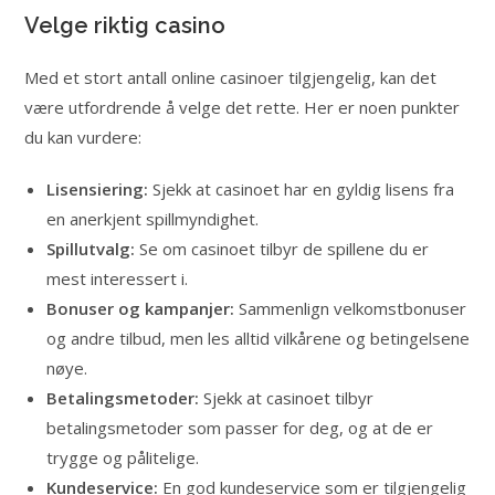
Velge riktig casino
Med et stort antall online casinoer tilgjengelig, kan det
være utfordrende å velge det rette. Her er noen punkter
du kan vurdere:
Lisensiering:
Sjekk at casinoet har en gyldig lisens fra
en anerkjent spillmyndighet.
Spillutvalg:
Se om casinoet tilbyr de spillene du er
mest interessert i.
Bonuser og kampanjer:
Sammenlign velkomstbonuser
og andre tilbud, men les alltid vilkårene og betingelsene
nøye.
Betalingsmetoder:
Sjekk at casinoet tilbyr
betalingsmetoder som passer for deg, og at de er
trygge og pålitelige.
Kundeservice:
En god kundeservice som er tilgjengelig