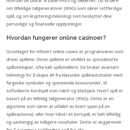
hvordan de bidrar til både moro og sikkerhet. Du vil lære
om tilfeldige tallgeneratorer (RNG) som sikrer rettferdige
spill, og om krypteringsteknologi som beskytter dine
personlige og finansielle opplysninger.
Hvordan fungerer online casinoer?
Grunnlaget for ethvert online casino er programvaren som
driver spillene. Disse spillene er utviklet av spesialiserte
spillselskaper, ofte kalt spillutviklere. De bruker avansert
teknologi for å skape alt fra klassiske spilleautomater med
fargerike symboler og spennende bonusrunder, til
sofistikerte bordspill som rulett og blackjack. Hvert spill er
basert på en tilfeldig tallgenerator (RNG). Dette er en
algoritme som sikrer at utfallet av hvert spinn på en
spilleautomat, eller hver hånd i et kortspill, er helt tilfeldig
og uavhengig av tidligere resultater. Dette er avgjørende
for å garantere rettferdige spill for alle.