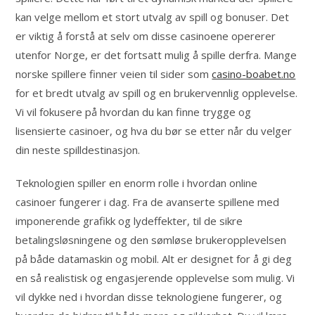
kan velge mellom et stort utvalg av spill og bonuser. Det
er viktig å forstå at selv om disse casinoene opererer
utenfor Norge, er det fortsatt mulig å spille derfra. Mange
norske spillere finner veien til sider som
casino-boabet.no
for et bredt utvalg av spill og en brukervennlig opplevelse.
Vi vil fokusere på hvordan du kan finne trygge og
lisensierte casinoer, og hva du bør se etter når du velger
din neste spilldestinasjon.
Teknologien spiller en enorm rolle i hvordan online
casinoer fungerer i dag. Fra de avanserte spillene med
imponerende grafikk og lydeffekter, til de sikre
betalingsløsningene og den sømløse brukeropplevelsen
på både datamaskin og mobil. Alt er designet for å gi deg
en så realistisk og engasjerende opplevelse som mulig. Vi
vil dykke ned i hvordan disse teknologiene fungerer, og