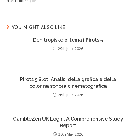
med dine spill!
YOU MIGHT ALSO LIKE
Den tropiske ø-tema i Pirots 5
29th June 2026
Pirots 5 Slot: Analisi della grafica e della
colonna sonora cinematografica
26th June 2026
GambleZen UK Login: A Comprehensive Study
Report
20th May 2026