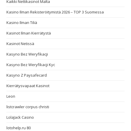
Kaikki Nettikasinot Malta
Kasino Ilman Rekisteröitymistä 2026 – TOP 3 Suomessa
Kasino Ilman Tiliä
Kasinot Ilman Kierrätystä
Kasinot Netissä
Kasyno Bez Weryfikacji
Kasyno Bez Weryfikacji Kyc
Kasyno Z Paysafecard
Kierrätysvapaat Kasinot
Leon
listcrawler corpus christi
LolaJack Casino
lotohelp.ru 80