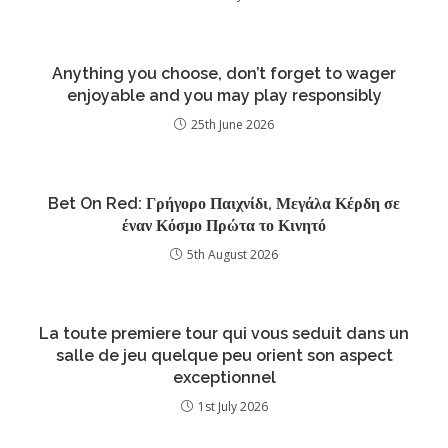
Anything you choose, don’t forget to wager
enjoyable and you may play responsibly
25th June 2026
Bet On Red: Γρήγορο Παιχνίδι, Μεγάλα Κέρδη σε
έναν Κόσμο Πρώτα το Κινητό
5th August 2026
La toute premiere tour qui vous seduit dans un
salle de jeu quelque peu orient son aspect
exceptionnel
1st July 2026