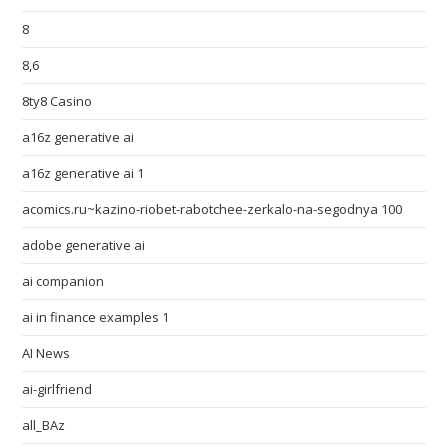
8
8,6
8ty8 Casino
a16z generative ai
a16z generative ai 1
acomics.ru~kazino-riobet-rabotchee-zerkalo-na-segodnya 100
adobe generative ai
ai companion
ai in finance examples 1
AI News
ai-girlfriend
all_BAz