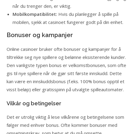
når du trenger den, er viktig.
Mobilkompatibilitet:
Hvis du planlegger å spille på
mobilen, sjekk at casinoet fungerer godt på din enhet.
Bonuser og kampanjer
Online casinoer bruker ofte bonuser og kampanjer for å
tiltrekke seg nye spillere og belønne eksisterende kunder.
Den vanligste typen bonus er velkomstbonusen, som ofte
gis til nye spillere når de gjør sitt første innskudd. Dette
kan være en innskuddsbonus (f.eks. 100% bonus opptil et
visst beløp) eller gratisspinn på utvalgte spilleautomater.
Vilkår og betingelser
Det er utrolig viktig å lese vilkårene og betingelsene som
følger med enhver bonus. Ofte kommer bonuser med
omsetningskrav, som betyr at du må omsette