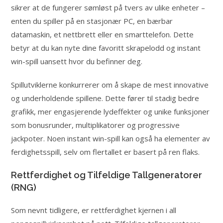
sikrer at de fungerer sømløst på tvers av ulike enheter –
enten du spiller på en stasjonær PC, en bærbar
datamaskin, et nettbrett eller en smarttelefon. Dette
betyr at du kan nyte dine favoritt skrapelodd og instant
win-spill uansett hvor du befinner deg.
Spillutviklerne konkurrerer om å skape de mest innovative
og underholdende spillene. Dette fører til stadig bedre
grafikk, mer engasjerende lydeffekter og unike funksjoner
som bonusrunder, multiplikatorer og progressive
jackpoter. Noen instant win-spill kan også ha elementer av
ferdighetsspill, selv om flertallet er basert på ren flaks.
Rettferdighet og Tilfeldige Tallgeneratorer
(RNG)
Som nevnt tidligere, er rettferdighet kjernen i all