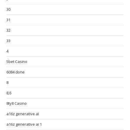
30
31
32
33
4
5bet Casino
6084 done
8
8,6
8ty8 Casino
a16z generative ai
a16z generative ai 1