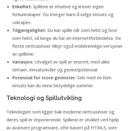
Enkelhet:
Spillene er intuitive og krever ingen
forkunnskaper. Du trenger bare å velge innsats og
«skrape».
Tilgjengelighet:
Du kan spille når som helst og hvor
som helst, så lenge du har en internettforbindelse. De
fleste nettcasinoer tilbyr også mobilvennlige versjoner
av spillene.
Variasjon:
Utvalget av spill er enormt, med ulike
temaer, innsatsnivåer og gevinstpotensial.
Potensial for store gevinster:
Selv med en liten
innsats kan du vinne betydelige summer.
Teknologi og Spillutvikling
Teknologien som ligger bak moderne nettcasinoer og
deres spill er imponerende. Spillene er utviklet ved hjelp
av avansert programvare, ofte basert på HTML5, som