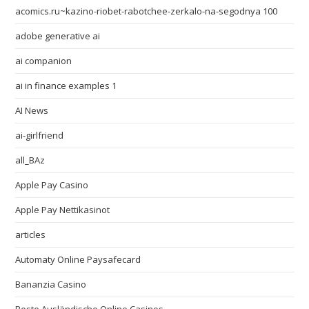
acomics.ru~kazino-riobet-rabotchee-zerkalo-na-segodnya 100
adobe generative ai
ai companion
ai in finance examples 1
AI News
ai-girlfriend
all_BAz
Apple Pay Casino
Apple Pay Nettikasinot
articles
Automaty Online Paysafecard
Bananzia Casino