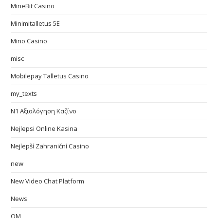
MineBit Casino
Minimitalletus 5E
Mino Casino
misc
Mobilepay Talletus Casino
my_texts
N1 Αξιολόγηση Καζίνο
Nejlepsi Online Kasina
Nejlepší Zahraniční Casino
new
New Video Chat Platform
News
OM