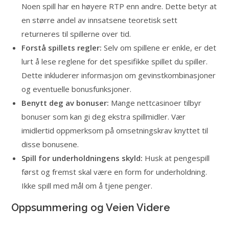
Noen spill har en høyere RTP enn andre. Dette betyr at
en større andel av innsatsene teoretisk sett
returneres til spillerne over tid.
Forstå spillets regler:
Selv om spillene er enkle, er det
lurt å lese reglene for det spesifikke spillet du spiller.
Dette inkluderer informasjon om gevinstkombinasjoner
og eventuelle bonusfunksjoner.
Benytt deg av bonuser:
Mange nettcasinoer tilbyr
bonuser som kan gi deg ekstra spillmidler. Vær
imidlertid oppmerksom på omsetningskrav knyttet til
disse bonusene.
Spill for underholdningens skyld:
Husk at pengespill
først og fremst skal være en form for underholdning.
Ikke spill med mål om å tjene penger.
Oppsummering og Veien Videre