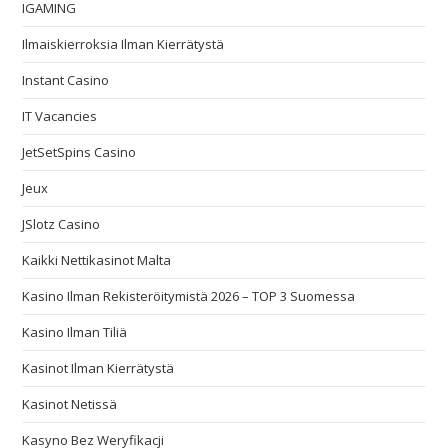
IGAMING
Ilmaiskierroksia Ilman Kierrätystä
Instant Casino
IT Vacancies
JetSetSpins Casino
Jeux
JSlotz Casino
Kaikki Nettikasinot Malta
Kasino Ilman Rekisteröitymistä 2026 – TOP 3 Suomessa
Kasino Ilman Tiliä
Kasinot Ilman Kierrätystä
Kasinot Netissä
Kasyno Bez Weryfikacji