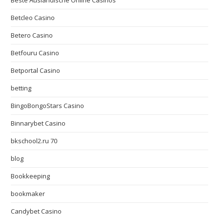
Beste Ausländische Online Casinos
Betcleo Casino
Betero Casino
Betfouru Casino
Betportal Casino
betting
BingoBongoStars Casino
Binnarybet Casino
bkschool2.ru 70
blog
Bookkeeping
bookmaker
Candybet Casino