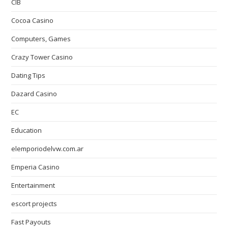
CIB
Cocoa Casino
Computers, Games
Crazy Tower Сasino
Dating Tips
Dazard Casino
EC
Education
elemporiodelvw.com.ar
Emperia Casino
Entertainment
escort projects
Fast Payouts