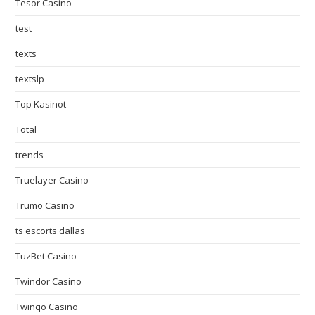
Tesor Casino
test
texts
textslp
Top Kasinot
Total
trends
Truelayer Casino
Trumo Casino
ts escorts dallas
TuzBet Casino
Twindor Casino
Twinqo Casino