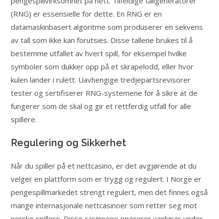
pengespillvirksomhet på nett. Tilfeldige tallgeneratorer
(RNG) er essensielle for dette. En RNG er en
datamaskinbasert algoritme som produserer en sekvens
av tall som ikke kan forutsies. Disse tallene brukes til å
bestemme utfallet av hvert spill, for eksempel hvilke
symboler som dukker opp på et skrapelodd, eller hvor
kulen lander i rulett. Uavhengige tredjepartsrevisorer
tester og sertifiserer RNG-systemene for å sikre at de
fungerer som de skal og gir et rettferdig utfall for alle
spillere.
Regulering og Sikkerhet
Når du spiller på et nettcasino, er det avgjørende at du
velger en plattform som er trygg og regulert. I Norge er
pengespillmarkedet strengt regulert, men det finnes også
mange internasjonale nettcasinoer som retter seg mot
norske spillere. Disse casinoene opererer vanligvis under