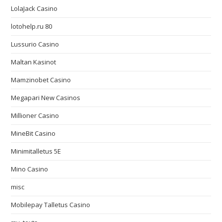
LolaJack Casino
lotohelp.ru 80
Lussurio Casino
Maltan Kasinot
Mamzinobet Casino
Megapari New Casinos
Millioner Casino
MineBit Casino
Minimitalletus 5E
Mino Casino
misc
Mobilepay Talletus Casino