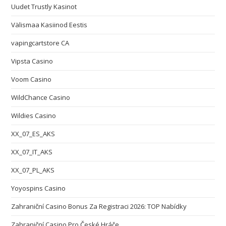
Uudet Trustly Kasinot
Välismaa Kasiinod Eestis
vapingcartstore CA
Vipsta Casino
Voom Casino
WildChance Casino
Wildies Casino
XX_07_ES_AKS
XX_07_IT_AKS
XX_07_PL_AKS
Yoyospins Casino
Zahraniční Casino Bonus Za Registraci 2026: TOP Nabídky
Zahraniční Casino Pro České Hráče