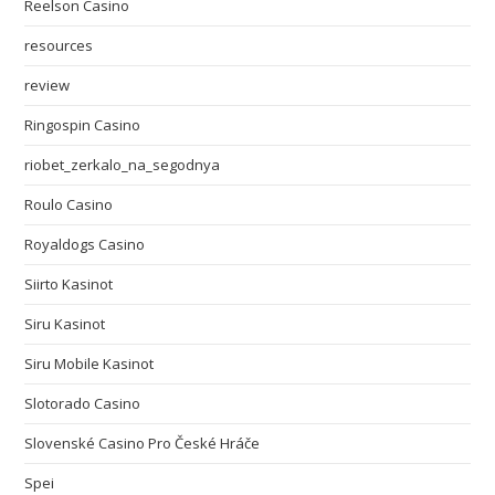
Reelson Casino
resources
review
Ringospin Casino
riobet_zerkalo_na_segodnya
Roulo Casino
Royaldogs Casino
Siirto Kasinot
Siru Kasinot
Siru Mobile Kasinot
Slotorado Casino
Slovenské Casino Pro České Hráče
Spei