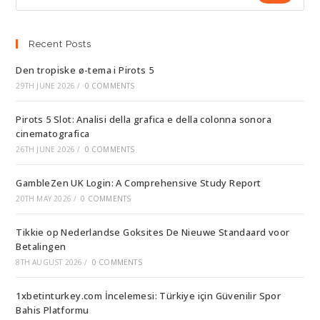
Recent Posts
Den tropiske ø-tema i Pirots 5
29TH JUNE 2026
/
0 COMMENTS
Pirots 5 Slot: Analisi della grafica e della colonna sonora
cinematografica
26TH JUNE 2026
/
0 COMMENTS
GambleZen UK Login: A Comprehensive Study Report
20TH MAY 2026
/
0 COMMENTS
Tikkie op Nederlandse Goksites De Nieuwe Standaard voor
Betalingen
8TH AUGUST 2026
/
0 COMMENTS
1xbetinturkey.com İncelemesi: Türkiye için Güvenilir Spor
Bahis Platformu