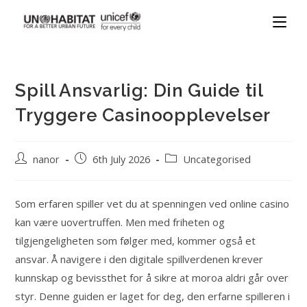
Spill Ansvarlig: Din Guide til
Tryggere Casinoopplevelser
nanor
6th July 2026
Uncategorised
Som erfaren spiller vet du at spenningen ved online casino
kan være uovertruffen. Men med friheten og
tilgjengeligheten som følger med, kommer også et
ansvar. Å navigere i den digitale spillverdenen krever
kunnskap og bevissthet for å sikre at moroa aldri går over
styr. Denne guiden er laget for deg, den erfarne spilleren i