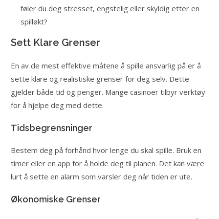
føler du deg stresset, engstelig eller skyldig etter en
spilløkt?
Sett Klare Grenser
En av de mest effektive måtene å spille ansvarlig på er å
sette klare og realistiske grenser for deg selv. Dette
gjelder både tid og penger. Mange casinoer tilbyr verktøy
for å hjelpe deg med dette.
Tidsbegrensninger
Bestem deg på forhånd hvor lenge du skal spille. Bruk en
timer eller en app for å holde deg til planen. Det kan være
lurt å sette en alarm som varsler deg når tiden er ute.
Økonomiske Grenser