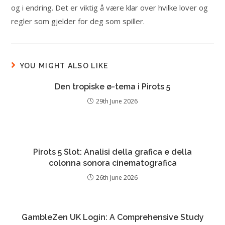
og i endring. Det er viktig å være klar over hvilke lover og
regler som gjelder for deg som spiller.
YOU MIGHT ALSO LIKE
Den tropiske ø-tema i Pirots 5
29th June 2026
Pirots 5 Slot: Analisi della grafica e della
colonna sonora cinematografica
26th June 2026
GambleZen UK Login: A Comprehensive Study