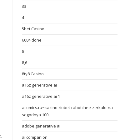
33
4
5bet Casino
6084 done
8
8,6
8ty8 Casino
a16z generative ai
a16z generative ai 1
acomics.ru~kazino-riobet-rabotchee-zerkalo-na-
segodnya 100
adobe generative ai
.
ai companion