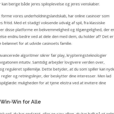
er kan berige både jeres spiloplevelse og jeres venskaber.
at forme vores underholdningslandskab, har online casinoer som
 fritid. Med et stadigt voksende udvalg af spil, fra klassiske
lbyder disse platforme en bekvemmelighed og tilgængelighed, der e
velse endnu bedre ved at dele den med dem, du holder af? Det er
e belønnet for at udvide casinoets familie.
 Avancerede algoritmer sikrer fair play, krypteringsteknologier
vigationen intuitiv. Samtidig arbejder lovgivere verden over,
og reguleret spillemiljø. Dette betyder, at du som spiller kan nyd
regler og retningslinjer, der beskytter dine interesser. Men lad
n spilglæde: muligheden for at tjene ekstra ved at invitere dine
Win-Win for Alle
 spil, du har opdaget, eller en sjov aften, du har haft på et onli