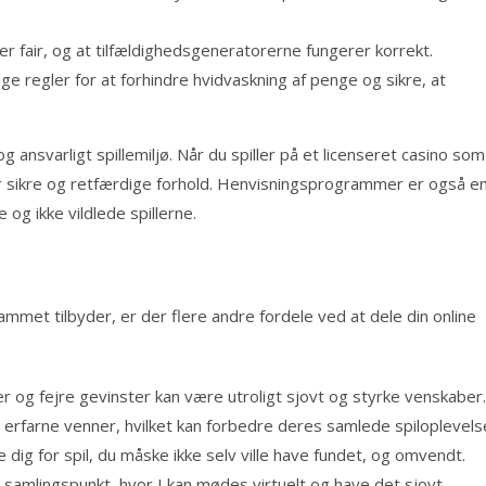
r fair, og at tilfældighedsgeneratorerne fungerer korrekt.
ge regler for at forhindre hvidvaskning af penge og sikre, at
 ansvarligt spillemiljø. Når du spiller på et licenseret casino som
er sikre og retfærdige forhold. Henvisningsprogrammer er også e
og ikke vildlede spillerne.
met tilbyder, er der flere andre fordele ved at dele din online
r og fejre gevinster kan være utroligt sjovt og styrke venskaber.
 erfarne venner, hvilket kan forbedre deres samlede spiloplevels
dig for spil, du måske ikke selv ville have fundet, og omvendt.
t samlingspunkt, hvor I kan mødes virtuelt og have det sjovt