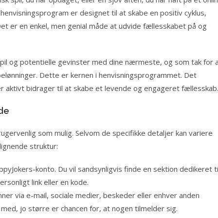
 henvisningsprogram er designet til at skabe en positiv cyklus,
Det er en enkel, men genial måde at udvide fællesskabet på og
spil og potentielle gevinster med dine nærmeste, og som tak for 
e belønninger. Dette er kernen i henvisningsprogrammet. Det
 aktivt bidrager til at skabe et levende og engageret fællesskab
ide
brugervenlig som mulig. Selvom de specifikke detaljer kan variere
ignende struktur:
pyJokers-konto. Du vil sandsynligvis finde en sektion dedikeret ti
sonligt link eller en kode.
enner via e-mail, sociale medier, beskeder eller enhver anden
 med, jo større er chancen for, at nogen tilmelder sig.