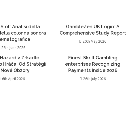
 Slot: Analisi della
GambleZen UK Login: A
 della colonna sonora
Comprehensive Study Report
nematografica
20th May 2026
26th June 2026
 Hazard v Zrkadle
Finest Skrill Gambling
 Hráča: Od Stratégií
enterprises Recognizing
 Nové Obzory
Payments inside 2026
6th April 2026
26th July 2026