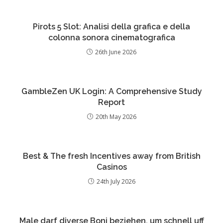
Pirots 5 Slot: Analisi della grafica e della
colonna sonora cinematografica
26th June 2026
GambleZen UK Login: A Comprehensive Study
Report
20th May 2026
Best & The fresh Incentives away from British
Casinos
24th July 2026
Male darf diverse Boni beziehen, um schnell uff