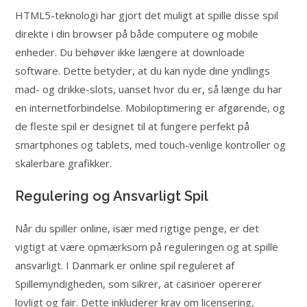
HTML5-teknologi har gjort det muligt at spille disse spil
direkte i din browser på både computere og mobile
enheder. Du behøver ikke længere at downloade
software. Dette betyder, at du kan nyde dine yndlings
mad- og drikke-slots, uanset hvor du er, så længe du har
en internetforbindelse. Mobiloptimering er afgørende, og
de fleste spil er designet til at fungere perfekt på
smartphones og tablets, med touch-venlige kontroller og
skalerbare grafikker.
Regulering og Ansvarligt Spil
Når du spiller online, især med rigtige penge, er det
vigtigt at være opmærksom på reguleringen og at spille
ansvarligt. I Danmark er online spil reguleret af
Spillemyndigheden, som sikrer, at casinoer opererer
lovligt og fair. Dette inkluderer krav om licensering,