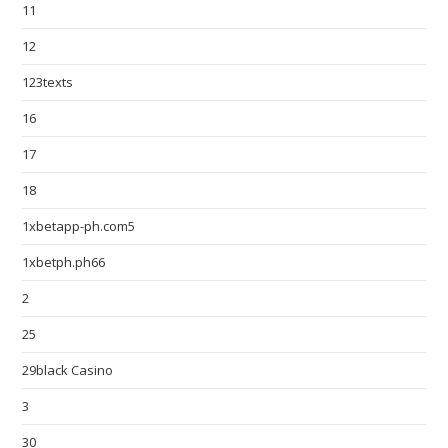
11
12
123texts
16
17
18
1xbetapp-ph.com5
1xbetph.ph66
2
25
29black Casino
3
30