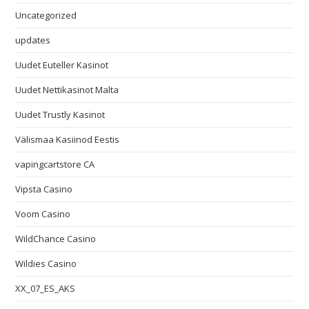
Uncategorized
updates
Uudet Euteller Kasinot
Uudet Nettikasinot Malta
Uudet Trustly Kasinot
Välismaa Kasiinod Eestis
vapingcartstore CA
Vipsta Casino
Voom Casino
WildChance Casino
Wildies Casino
XX_07_ES_AKS