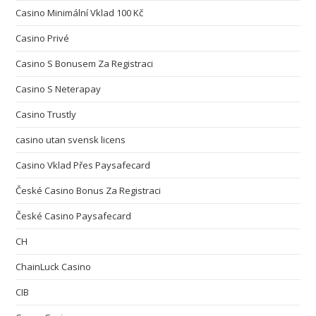
Casino Minimální Vklad 100 Kč
Casino Privé
Casino S Bonusem Za Registraci
Casino S Neterapay
Casino Trustly
casino utan svensk licens
Casino Vklad Přes Paysafecard
České Casino Bonus Za Registraci
České Casino Paysafecard
CH
ChainLuck Casino
CIB