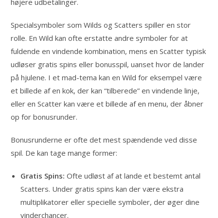
højere udbetalinger.
Specialsymboler som Wilds og Scatters spiller en stor
rolle. En Wild kan ofte erstatte andre symboler for at
fuldende en vindende kombination, mens en Scatter typisk
udløser gratis spins eller bonusspil, uanset hvor de lander
på hjulene. I et mad-tema kan en Wild for eksempel være
et billede af en kok, der kan “tilberede” en vindende linje,
eller en Scatter kan være et billede af en menu, der åbner
op for bonusrunder.
Bonusrunderne er ofte det mest spændende ved disse
spil. De kan tage mange former:
Gratis Spins:
Ofte udløst af at lande et bestemt antal
Scatters. Under gratis spins kan der være ekstra
multiplikatorer eller specielle symboler, der øger dine
vinderchancer.