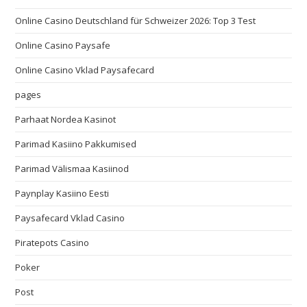
Online Casino Deutschland für Schweizer 2026: Top 3 Test
Online Casino Paysafe
Online Casino Vklad Paysafecard
pages
Parhaat Nordea Kasinot
Parimad Kasiino Pakkumised
Parimad Välismaa Kasiinod
Paynplay Kasiino Eesti
Paysafecard Vklad Casino
Piratepots Casino
Poker
Post