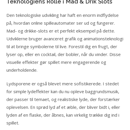
Teknologiens Rolle i Mad & Drik Slots
Den teknologiske udvikling har haft en enorm indflydelse
på, hvordan online spilleautomater ser ud og fungerer.
Mad- og drikke-slots er et perfekt eksempel på dette.
Udviklerne bruger avanceret grafik og animationsteknologi
til at bringe symbolerne til live. Forestil dig en frugt, der
lyser op, eller en cocktail, der bobler, når du vinder. Disse
visuelle effekter gør spillet mere engagerende og
underholdende.
Lydsporene er også blevet mere sofistikerede. I stedet
for simple lydeffekter kan du nu opleve baggrundsmusik,
der passer til temaet, og realistiske lyde, der forstærker
oplevelsen. En sprød lyd af et æble, der bliver bidt i, eller
lyden af en flaske, der åbnes, kan virkelig trække dig ind i
spillet.