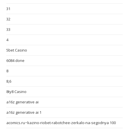
31
32
33
4
5bet Casino
6084 done
8
8,6
8ty8 Casino
a16z generative ai
a16z generative ai 1
acomics.ru~kazino-riobet-rabotchee-zerkalo-na-segodnya 100