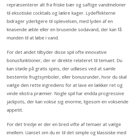
repræsenterer alt fra friske bær og saftige vandmeloner
til eksotiske cocktails og lækre kager. Lydeffekterne
bidrager yderligere til oplevelsen, med lyden af en
knasende æble eller en brusende sodavand, der kan få
munden til at løbe i vand.
For det andet tilbyder disse spil ofte innovative
bonusfunktioner, der er direkte relateret til temaet. Du
kan støde på gratis spins, der udløses ved at samle
bestemte frugtsymboler, eller bonusrunder, hvor du skal
vælge den rette ingrediens for at lave en lækker ret og
vinde ekstra præmier. Nogle spil har endda progressive
jackpots, der kan vokse sig enorme, ligesom en voksende
appetit.
For det tredje er der en bred vifte af temaer at vælge
imellem. Uanset om du er til det simple og klassiske med