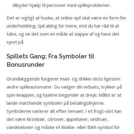
tilbyder hjælp til personer med spilleproblemer.
Det er vigtigt at huske, at online spil skal være en form for
underholdning. Spil aldrig for mere, end du har råd til at
tabe, og se det som en måde at slappe af og have det
sjovt på.
Spillets Gang: Fra Symboler til
Bonusrunder
Grundlæggende fungerer mad- og drikke-slots ligesom
andre spilleautomater. Du vælger din indsats, trykker på
spin-knappen, og hjulene begynder at dreje. Målet er at
lande matchende symboler på betalingslinjerne.
Symbolerne varierer alt efter temaet. I et frugt-slot kan
det være kirsebær, citroner, appelsiner, vindruer,
vandmeloner og måske et klokke- eller BAR-symbol for