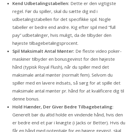
Kend Udbetalingstabellen:
Dette er den vigtigste
regel. Før du spiller, skal du sætte dig ind i
udbetalingstabellen for det specifikke spil. Nogle
tabeller er bedre end andre. Kig efter spil med “full
pay” udbetalinger, hvis muligt, da de tilbyder den
højeste tilbagebetalingsprocent.
Spil Maksimalt Antal Mønter:
De fleste video poker-
maskiner tilbyder en bonusgevinst for den højeste
hånd (typisk Royal Flush), når du spiller med det
maksimale antal mønter (normalt fem). Selvom du
spiller med en lavere indsats, så sørg for at spille det
maksimale antal mønter pr. hånd for at kvalificere dig til
denne bonus.
Hold Hænder, Der Giver Bedre Tilbagebetaling:
Generelt bør du altid holde en vindende hånd, hvis den
er bedre end et par i knægte (i Jacks or Better). Hvis du
får en hånd med potentiale for en højere gevinst, skal