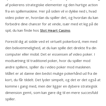
af pokerens strategiske elementer og den hurtige action
fra en spillemaskine. Her på siden vil vi dykke ned i, hvad
video poker er, hvordan du spiller det, og hvordan du kan
forbedre dine chancer for at vinde, især med et kig på de
spil, du kan finde hos
Slot Heart Casino
.
Forestil dig at sidde ved et virtuelt pokerbord, men med
den bekvemmelighed, at du kan spille det direkte fra din
computer eller mobil. Det er essensen af video poker. I
modsætning til traditionel poker, hvor du spiller mod
andre spillere, spiller du i video poker mod maskinen.
Målet er at danne den bedst mulige pokerhånd ud fra de
kort, du får tildelt. Det lyder simpelt, og det er det også at
komme i gang med, men der ligger en dybere strategisk
dimension gemt, som kan gøre dig til en mere succesfuld
spiller.