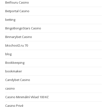
Betfouru Casino
Betportal Casino
betting
BingoBongoStars Casino
Binnarybet Casino
bkschool2.ru 70
blog
Bookkeeping
bookmaker
Candybet Casino
casino
Casino Minimální Vklad 100 Kč
Casino Privé