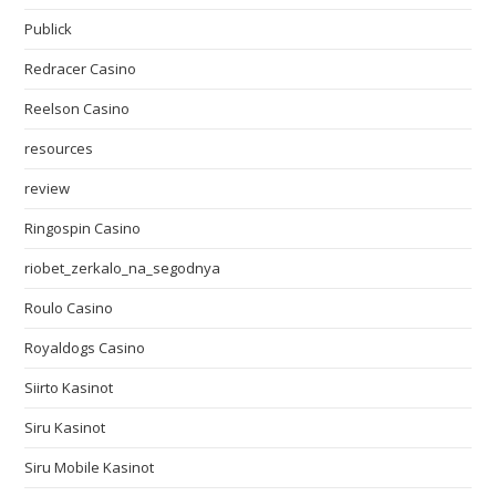
Publick
Redracer Casino
Reelson Casino
resources
review
Ringospin Casino
riobet_zerkalo_na_segodnya
Roulo Casino
Royaldogs Casino
Siirto Kasinot
Siru Kasinot
Siru Mobile Kasinot