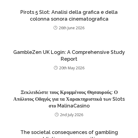
Pirots 5 Slot: Analisi della grafica e della
colonna sonora cinematografica
26th June 2026
GambleZen UK Login: A Comprehensive Study
Report
20th May 2026
Ξεκλειδώστε τους Κρυμμένους Θησαυρούς: Ο
Απόλυτος Οδηγός για τα Χαρακτηριστικά των Slots
στο MalinaCasino
2nd July 2026
The societal consequences of gambling