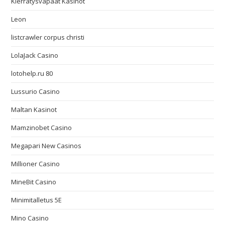
Kierrätysvapaat Kasinot
Leon
listcrawler corpus christi
LolaJack Casino
lotohelp.ru 80
Lussurio Casino
Maltan Kasinot
Mamzinobet Casino
Megapari New Casinos
Millioner Casino
MineBit Casino
Minimitalletus 5E
Mino Casino