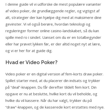
I denne guide vil vi udforske de mest populære varianter
af video poker, de grundlæggende regler, og vigtigst af
alt, strategier der kan hjælpe dig med at maksimere dine
gevinster. Vi vil også berøre, hvordan teknologi og
reguleringer former online casino-landskabet, så du kan
spille med ro i sindet. Uanset om du er en totalbegynder
eller har prøvet lykken før, er der altid noget nyt at lære,
og vi er her for at guide dig.
Hvad er Video Poker?
Video poker er en digital version af fem-korts draw poker.
Spillet starter med, at du placerer din indsats og trykker
på “deal”-knappen. Du får derefter tildelt fem kort. Din
opgave er nu at beslutte, hvilke kort du vil beholde, og
hvilke du vil kassere. Når du har valgt, trykker du på
“draw”-knappen, og de kasserede kort erstattes med nye.