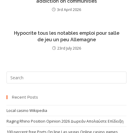
addiction on communities
3rd April 2026
Hypocrite tous les notables emploi pour salle
de jeu un peu Allemagne
23rd July 2026
Recent Posts
Local casino Wikipedia
Raging Rhino Position Opinion 2026 Δωρεάν Απολαύστε Επίδειξη
100 percent free Ports On line Las vegas Online casino games