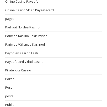
Online Casino Paysafe
Online Casino Vklad Paysafecard
pages
Parhaat Nordea Kasinot
Parimad Kasiino Pakkumised
Parimad Välismaa Kasiinod
Paynplay Kasiino Eesti
Paysafecard Vklad Casino
Piratepots Casino
Poker
Post
posts
Public