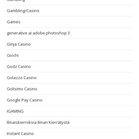
Gambling/Casino
Games
generative ai adobe photoshop 3
Ginja Casino
Giochi
Godz Casino
Golazzo Casino
Golisimo Casino
Google Pay Casino
IGAMING
Ilmaiskierroksia Ilman Kierrätystä
Instant Casino