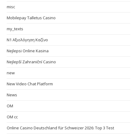
misc
Mobilepay Talletus Casino
my_texts
N1 Αξιολόγηση Καζίνο
Nejlepsi Online Kasina
Nejlepší Zahraniční Casino
new
New Video Chat Platform
News
OM
OM cc
Online Casino Deutschland für Schweizer 2026: Top 3 Test