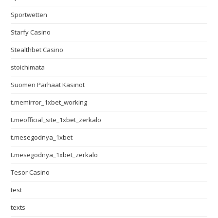
Sportwetten
Starfy Casino
Stealthbet Casino
stoichimata
Suomen Parhaat Kasinot
t.memirror_1xbet_working
t.meofficial_site_1xbet_zerkalo
t.mesegodnya_1xbet
t.mesegodnya_1xbet_zerkalo
Tesor Casino
test
texts