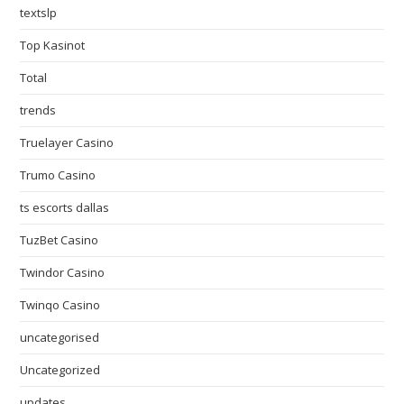
textslp
Top Kasinot
Total
trends
Truelayer Casino
Trumo Casino
ts escorts dallas
TuzBet Casino
Twindor Casino
Twinqo Casino
uncategorised
Uncategorized
updates