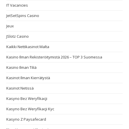
IT Vacancies
JetSetSpins Casino
Jeux
JSlotz Casino
Kaikki Nettikasinot Malta
Kasino Ilman Rekisteröitymistä 2026 – TOP 3 Suomessa
Kasino Ilman Tiliä
Kasinot Ilman Kierrätystä
Kasinot Netissä
Kasyno Bez Weryfikacji
Kasyno Bez Weryfikacji Kyc
Kasyno Z Paysafecard