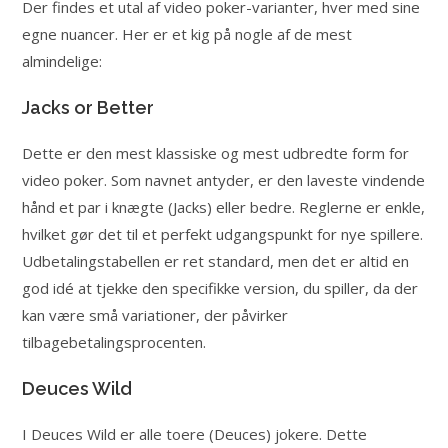
Der findes et utal af video poker-varianter, hver med sine
egne nuancer. Her er et kig på nogle af de mest
almindelige:
Jacks or Better
Dette er den mest klassiske og mest udbredte form for
video poker. Som navnet antyder, er den laveste vindende
hånd et par i knægte (Jacks) eller bedre. Reglerne er enkle,
hvilket gør det til et perfekt udgangspunkt for nye spillere.
Udbetalingstabellen er ret standard, men det er altid en
god idé at tjekke den specifikke version, du spiller, da der
kan være små variationer, der påvirker
tilbagebetalingsprocenten.
Deuces Wild
I Deuces Wild er alle toere (Deuces) jokere. Dette