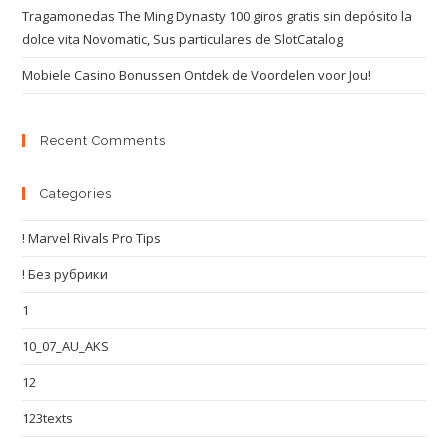
Tragamonedas The Ming Dynasty 100 giros gratis sin depósito la
dolce vita Novomatic, Sus particulares de SlotCatalog
Mobiele Casino Bonussen Ontdek de Voordelen voor Jou!
Recent Comments
Categories
! Marvel Rivals Pro Tips
! Без рубрики
1
10_07_AU_AKS
12
123texts