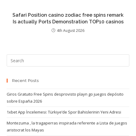
Safari Position casino zodiac free spins remark
Is actually Ports Demonstration TOP10 casinos
4th August 2026
Recent Posts
Giros Gratuito Free Spins desprovisto playn go juegos depósito
sobre España 2026
1xbet App İncelemesi: Türkiye’de Spor Bahislerinin Yeni Adresi
Montezuma , la tragaperras inspirada referente a Lista de juegos
aristocrat los Mayas