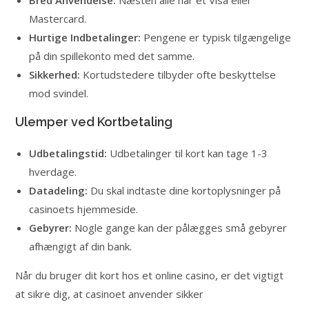
Bred Anvendelse:
Næsten alle har et Visa eller
Mastercard.
Hurtige Indbetalinger:
Pengene er typisk tilgængelige
på din spillekonto med det samme.
Sikkerhed:
Kortudstedere tilbyder ofte beskyttelse
mod svindel.
Ulemper ved Kortbetaling
Udbetalingstid:
Udbetalinger til kort kan tage 1-3
hverdage.
Datadeling:
Du skal indtaste dine kortoplysninger på
casinoets hjemmeside.
Gebyrer:
Nogle gange kan der pålægges små gebyrer
afhængigt af din bank.
Når du bruger dit kort hos et online casino, er det vigtigt
at sikre dig, at casinoet anvender sikker