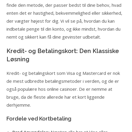
finde den metode, der passer bedst til dine behov, hvad
enten det er hastighed, bekvemmelighed eller sikkerhed,
der vægter højest for dig. Vi vil se på, hvordan du kan
indbetale penge til din konto, og ikke mindst, hvordan du
nemt og sikkert kan få dine gevinster udbetalt.
Kredit- og Betalingskort: Den Klassiske
Løsning
Kredit- og betalingskort som Visa og Mastercard er nok
de mest udbredte betalingsmetoder i verden, og de er
også populære hos online casinoer. De er nemme at
bruge, da de fleste allerede har et kort liggende
derhjemme.
Fordele ved Kortbetaling