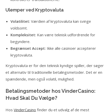
Ulemper ved Kryptovaluta
Volatilitet:
Værdien af kryptovaluta kan svinge
voldsomt.
Kompleksitet:
Kan være teknisk udfordrende for
begyndere.
Begrænset Accept:
Ikke alle casinoer accepterer
kryptovaluta.
Kryptovaluta er for den teknisk kyndige spiller, der søger
et alternativ til traditionelle betalingsmetoder. Det er en
spændende, men også volatil, mulighed.
Betalingsmetoder hos VinderCasino:
Hvad Skal Du Vælge?
Hos
VinderCasino
finder du et udvalg af de mest