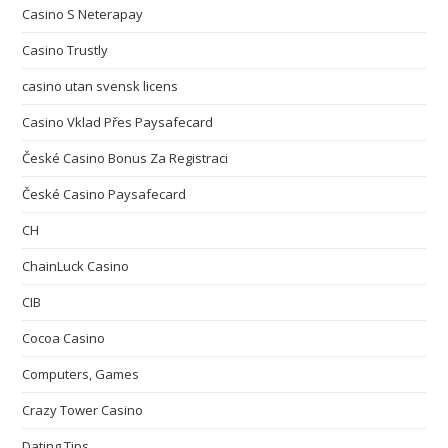
Casino S Neterapay
Casino Trustly
casino utan svensk licens
Casino Vklad Přes Paysafecard
České Casino Bonus Za Registraci
České Casino Paysafecard
CH
ChainLuck Casino
CIB
Cocoa Casino
Computers, Games
Crazy Tower Сasino
Dating Tips