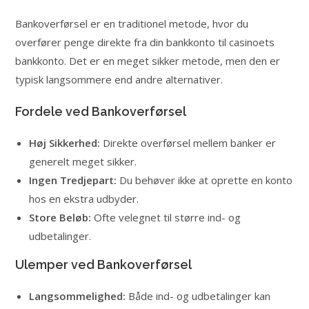
Bankoverførsel er en traditionel metode, hvor du
overfører penge direkte fra din bankkonto til casinoets
bankkonto. Det er en meget sikker metode, men den er
typisk langsommere end andre alternativer.
Fordele ved Bankoverførsel
Høj Sikkerhed:
Direkte overførsel mellem banker er
generelt meget sikker.
Ingen Tredjepart:
Du behøver ikke at oprette en konto
hos en ekstra udbyder.
Store Beløb:
Ofte velegnet til større ind- og
udbetalinger.
Ulemper ved Bankoverførsel
Langsommelighed:
Både ind- og udbetalinger kan