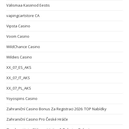
Välismaa Kasiinod Eestis
vapingcartstore CA
Vipsta Casino
Voom Casino
WildChance Casino
Wildies Casino
XX_07_ES_AKS
XX_07_IT_AKS
XX_07_PL_AKS
Yoyospins Casino
Zahraniční Casino Bonus Za Registraci 2026: TOP Nabídky
Zahraniční Casino Pro České Hráče