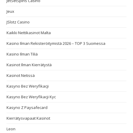
JetSetSpins Casino
Jeux
JSlotz Casino
Kaikki Nettikasinot Malta
Kasino Ilman Rekisteröitymistä 2026 – TOP 3 Suomessa
Kasino Ilman Tiliä
Kasinot Ilman Kierrätystä
Kasinot Netissä
Kasyno Bez Weryfikacji
Kasyno Bez Weryfikacji Kyc
Kasyno Z Paysafecard
Kierrätysvapaat Kasinot
Leon