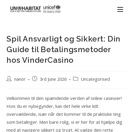
Spil Ansvarligt og Sikkert: Din
Guide til Betalingsmetoder
hos VinderCasino
nanor
3rd June 2026
Uncategorised
Velkommen til den spændende verden af online casinoer!
Hvis du er nybegynder, kan det hele virke lidt
overvældende, især når det kommer til de praktiske ting
som betalinger. Men bare rolig, vi er her for at hjælpe dig
med at navigere sikkert og trygt. At vælge den rette