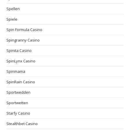
Spellen
Spiele
Spin Formula Casino
Spingranny Casino
Spinita Casino
SpinLynx Casino
Spinmama
SpinRain Casino
Sportwedden
Sportwetten
Starfy Casino
Stealthbet Casino