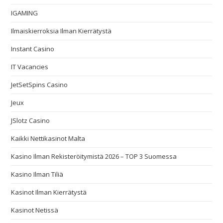
IGAMING
Ilmaiskierroksia Ilman Kierrätystä
Instant Casino
IT Vacancies
JetSetSpins Casino
Jeux
JSlotz Casino
Kaikki Nettikasinot Malta
Kasino Ilman Rekisteröitymistä 2026 – TOP 3 Suomessa
Kasino Ilman Tiliä
Kasinot Ilman Kierrätystä
Kasinot Netissä