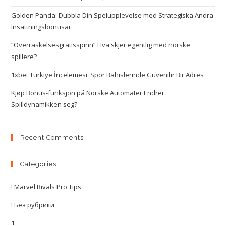
Golden Panda: Dubbla Din Spelupplevelse med Strategiska Andra
Insättningsbonusar
“Overraskelsesgratisspinn” Hva skjer egentlig med norske
spillere?
1xbet Türkiye İncelemesi: Spor Bahislerinde Güvenilir Bir Adres
Kjøp Bonus-funksjon på Norske Automater Endrer
Spilldynamikken seg?
Recent Comments
Categories
! Marvel Rivals Pro Tips
! Без рубрики
1