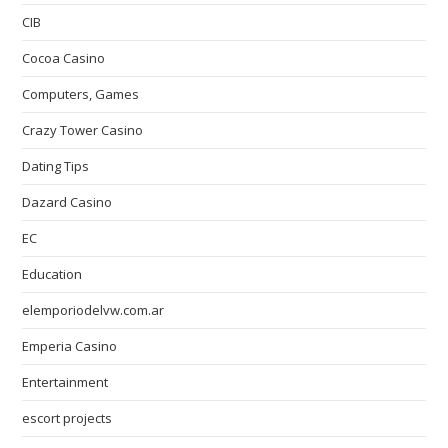
CIB
Cocoa Casino
Computers, Games
Crazy Tower Сasino
Dating Tips
Dazard Casino
EC
Education
elemporiodelvw.com.ar
Emperia Casino
Entertainment
escort projects