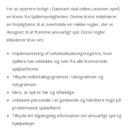
For at operere lovligt i Danmark skal online casinoer opnå
en licens fra Spillemyndigheden. Denne licens indebærer
en forpligtelse til at overholde en række regler, der er
designet til at fremme ansvarligt spil. Disse regler
inkluderer krav om:
Implementering af selvekskluderingsregistre, hvor
spillere kan udelukke sig selv fra alle licenserede
spilplatforme.
Tilbyde indbetalingsgrænser, tabsgrænser og
tidsgrænser.
Sikre, at spil er fair og tilfældige.
Uddanne personale i at genkende og håndtere tegn på
problematisk spiladfærd.
Tilbyde let tilgængelig information om ansvarligt spil og
hjælpelinjer.