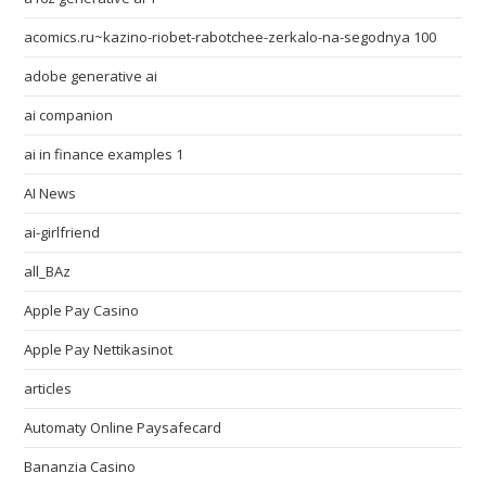
acomics.ru~kazino-riobet-rabotchee-zerkalo-na-segodnya 100
adobe generative ai
ai companion
ai in finance examples 1
AI News
ai-girlfriend
all_BAz
Apple Pay Casino
Apple Pay Nettikasinot
articles
Automaty Online Paysafecard
Bananzia Casino