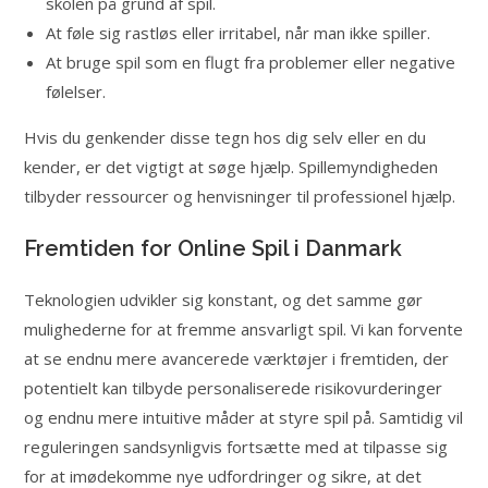
skolen på grund af spil.
At føle sig rastløs eller irritabel, når man ikke spiller.
At bruge spil som en flugt fra problemer eller negative
følelser.
Hvis du genkender disse tegn hos dig selv eller en du
kender, er det vigtigt at søge hjælp. Spillemyndigheden
tilbyder ressourcer og henvisninger til professionel hjælp.
Fremtiden for Online Spil i Danmark
Teknologien udvikler sig konstant, og det samme gør
mulighederne for at fremme ansvarligt spil. Vi kan forvente
at se endnu mere avancerede værktøjer i fremtiden, der
potentielt kan tilbyde personaliserede risikovurderinger
og endnu mere intuitive måder at styre spil på. Samtidig vil
reguleringen sandsynligvis fortsætte med at tilpasse sig
for at imødekomme nye udfordringer og sikre, at det