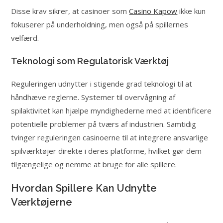
Disse krav sikrer, at casinoer som
Casino Kapow
ikke kun
fokuserer på underholdning, men også på spillernes
velfærd.
Teknologi som Regulatorisk Værktøj
Reguleringen udnytter i stigende grad teknologi til at
håndhæve reglerne. Systemer til overvågning af
spilaktivitet kan hjælpe myndighederne med at identificere
potentielle problemer på tværs af industrien. Samtidig
tvinger reguleringen casinoerne til at integrere ansvarlige
spilværktøjer direkte i deres platforme, hvilket gør dem
tilgængelige og nemme at bruge for alle spillere.
Hvordan Spillere Kan Udnytte
Værktøjerne