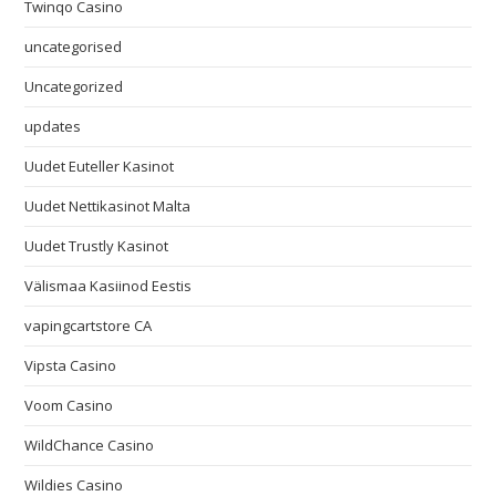
Twinqo Casino
uncategorised
Uncategorized
updates
Uudet Euteller Kasinot
Uudet Nettikasinot Malta
Uudet Trustly Kasinot
Välismaa Kasiinod Eestis
vapingcartstore CA
Vipsta Casino
Voom Casino
WildChance Casino
Wildies Casino