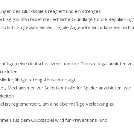
ngen des Glücksspiels reagiert und ein strenges
trag (GlüStV) bildet die rechtliche Grundlage für die Regulierung
elerschutz zu gewährleisten, illegale Angebote einzudämmen und fü
nötigen eine deutsche Lizenz, um ihre Dienste legal anbieten zu
 erfüllen.
 Minderjährige strengstens untersagt.
tet, Mechanismen zur Selbstkontrolle für Spieler anzubieten, wie
hkeiten.
el ist reglementiert, um eine übermäßige Verlockung zu
ahmen aus dem Glücksspiel wird für Präventions- und