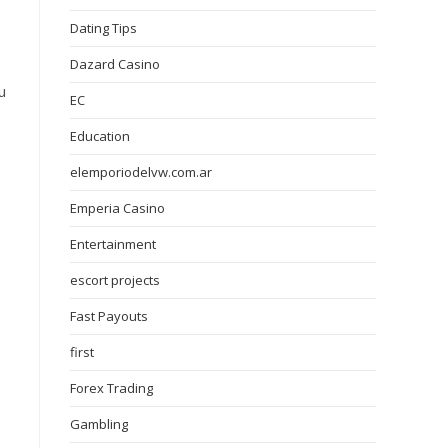
Dating Tips
Dazard Casino
u
EC
Education
elemporiodelvw.com.ar
Emperia Casino
Entertainment
escort projects
Fast Payouts
first
Forex Trading
Gambling