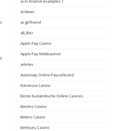
ai in finance examples 1
AI News
en
ai-girlfriend
all_BAz
Apple Pay Casino
Apple Pay Nettikasinot
se
articles
Automaty Online Paysafecard
Bananzia Casino
Beste Ausländische Online Casinos
Betcleo Casino
Betero Casino
Betfouru Casino