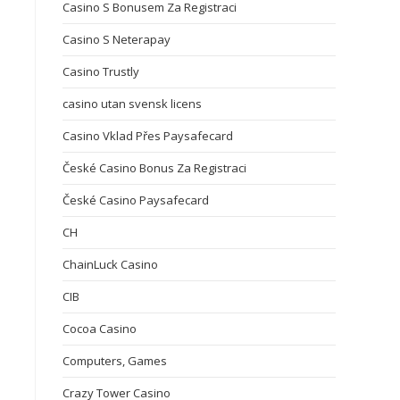
Casino S Bonusem Za Registraci
Casino S Neterapay
Casino Trustly
casino utan svensk licens
Casino Vklad Přes Paysafecard
České Casino Bonus Za Registraci
České Casino Paysafecard
CH
ChainLuck Casino
CIB
Cocoa Casino
Computers, Games
Crazy Tower Сasino