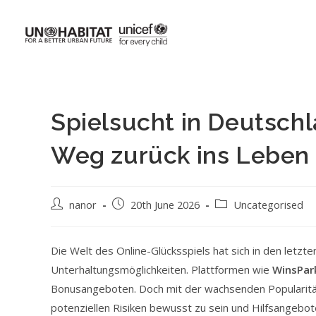
Spielsucht in Deutschl
Weg zurück ins Leben
nanor
20th June 2026
Uncategorised
Die Welt des Online-Glücksspiels hat sich in den letzte
Unterhaltungsmöglichkeiten. Plattformen wie
WinsPar
Bonusangeboten. Doch mit der wachsenden Popularität 
potenziellen Risiken bewusst zu sein und Hilfsangebote