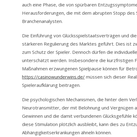
auch eine Phase, die von spürbaren Entzugssymptomen 
Herausforderungen, die mit dem abrupten Stopp des Sp
Branchenanalysten.
Die Einführung von Glücksspielstaatsverträgen und di
stärkeren Regulierung des Marktes geführt. Dies ist zwe
zum Schutz der Spieler. Dennoch dürfen die individuel
unterschätzt werden. Insbesondere die kurzfristigen 
Maßnahmen erzwungenen Spielpause können für Betrof
https://casinowunderwins.de/
müssen sich dieser Real
Spieleraufklärung beitragen.
Die psychologischen Mechanismen, die hinter dem Verl
Neurotransmitter, der mit Belohnung und Vergnügen ass
Gewinnen und die damit verbundenen Glücksgefühle kö
diese Stimulation plötzlich ausbleibt, kann dies zu En
Abhängigkeitserkrankungen ähneln können.