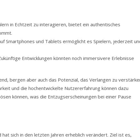
ern in Echtzeit zu interagieren, bietet ein authentisches
kommt.
auf Smartphones und Tablets ermöglicht es Spielern, jederzeit un
ukünftige Entwicklungen könnten noch immersivere Erlebnisse
rend, bergen aber auch das Potenzial, das Verlangen zu verstärke
rkeit und die hochentwickelte Nutzererfahrung können dazu
n lösen können, was die Entzugserscheinungen bei einer Pause
at sich in den letzten Jahren erheblich verändert. Ziel ist es,