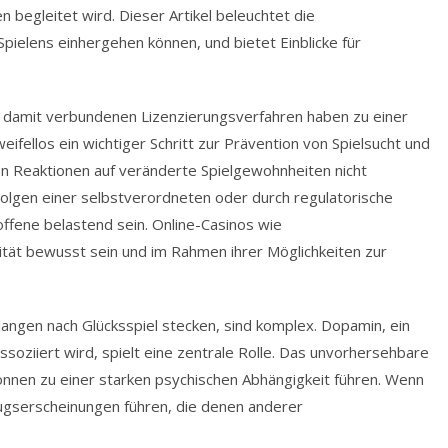
begleitet wird. Dieser Artikel beleuchtet die
ielens einhergehen können, und bietet Einblicke für
e damit verbundenen Lizenzierungsverfahren haben zu einer
ifellos ein wichtiger Schritt zur Prävention von Spielsucht und
len Reaktionen auf veränderte Spielgewohnheiten nicht
Folgen einer selbstverordneten oder durch regulatorische
fene belastend sein. Online-Casinos wie
ität bewusst sein und im Rahmen ihrer Möglichkeiten zur
angen nach Glücksspiel stecken, sind komplex. Dopamin, ein
oziiert wird, spielt eine zentrale Rolle. Das unvorhersehbare
nnen zu einer starken psychischen Abhängigkeit führen. Wenn
tzugserscheinungen führen, die denen anderer