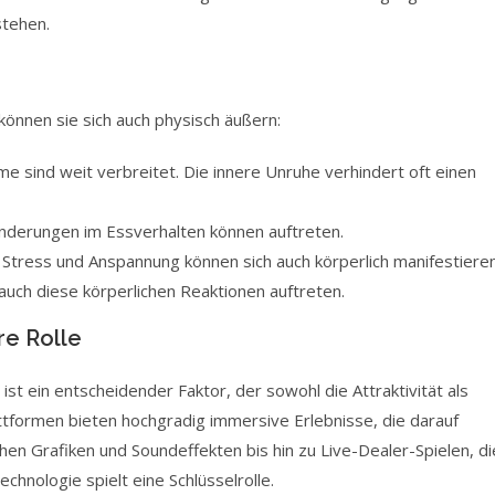
stehen.
önnen sie sich auch physisch äußern:
e sind weit verbreitet. Die innere Unruhe verhindert oft einen
derungen im Essverhalten können auftreten.
Stress und Anspannung können sich auch körperlich manifestieren
auch diese körperlichen Reaktionen auftreten.
re Rolle
ist ein entscheidender Faktor, der sowohl die Attraktivität als
attformen bieten hochgradig immersive Erlebnisse, die darauf
ichen Grafiken und Soundeffekten bis hin zu Live-Dealer-Spielen, di
chnologie spielt eine Schlüsselrolle.