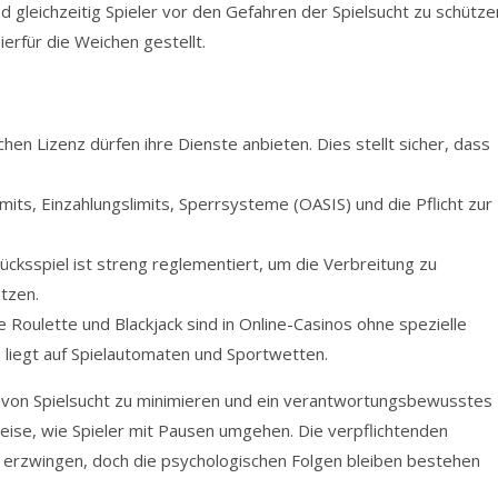
 gleichzeitig Spieler vor den Gefahren der Spielsucht zu schütze
erfür die Weichen gestellt.
hen Lizenz dürfen ihre Dienste anbieten. Dies stellt sicher, dass
its, Einzahlungslimits, Sperrsysteme (OASIS) und die Pflicht zur
cksspiel ist streng reglementiert, um die Verbreitung zu
tzen.
e Roulette und Blackjack sind in Online-Casinos ohne spezielle
s liegt auf Spielautomaten und Sportwetten.
o von Spielsucht zu minimieren und ein verantwortungsbewusstes
Weise, wie Spieler mit Pausen umgehen. Die verpflichtenden
 erzwingen, doch die psychologischen Folgen bleiben bestehen