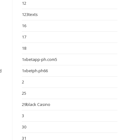
12
123texts
16
17
18
1xbetapp-ph.com5
d
1xbetph.ph66
2
25
29black Casino
3
30
31