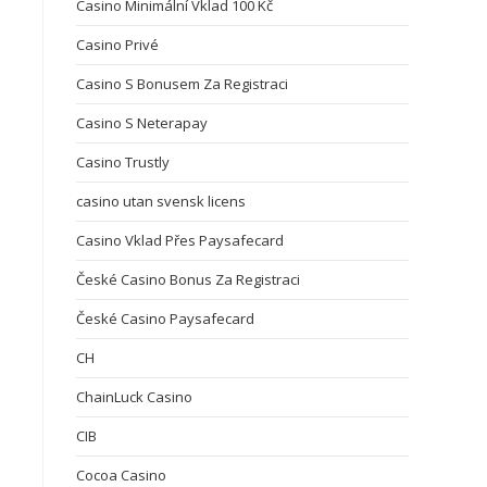
Casino Minimální Vklad 100 Kč
Casino Privé
Casino S Bonusem Za Registraci
Casino S Neterapay
Casino Trustly
casino utan svensk licens
Casino Vklad Přes Paysafecard
České Casino Bonus Za Registraci
České Casino Paysafecard
CH
ChainLuck Casino
CIB
Cocoa Casino