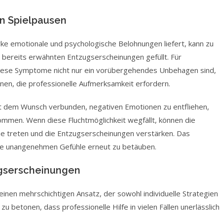
n Spielpausen
arke emotionale und psychologische Belohnungen liefert, kann zu
bereits erwähnten Entzugserscheinungen gefüllt. Für
 diese Symptome nicht nur ein vorübergehendes Unbehagen sind,
en, die professionelle Aufmerksamkeit erfordern.
mit dem Wunsch verbunden, negativen Emotionen zu entfliehen,
ommen. Wenn diese Fluchtmöglichkeit wegfällt, können die
e treten und die Entzugserscheinungen verstärken. Das
ese unangenehmen Gefühle erneut zu betäuben.
ugserscheinungen
inen mehrschichtigen Ansatz, der sowohl individuelle Strategien
zu betonen, dass professionelle Hilfe in vielen Fällen unerlässlich