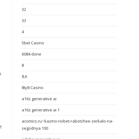
32
33
4
5bet Casino
6084 done
8
.
8,6
8ty8 Casino
a16z generative ai
a16z generative ai 1
acomics.ru~kazino-riobet-rabotchee-zerkalo-na-
e
segodnya 100