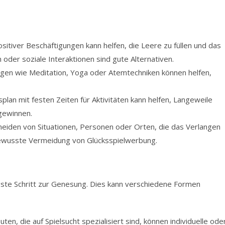
sitiver Beschäftigungen kann helfen, die Leere zu füllen und das
 oder soziale Interaktionen sind gute Alternativen.
en wie Meditation, Yoga oder Atemtechniken können helfen,
plan mit festen Zeiten für Aktivitäten kann helfen, Langeweile
gewinnen.
iden von Situationen, Personen oder Orten, die das Verlangen
 bewusste Vermeidung von Glücksspielwerbung.
tigste Schritt zur Genesung. Dies kann verschiedene Formen
n, die auf Spielsucht spezialisiert sind, können individuelle ode