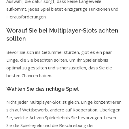
Auswahl, die dafür sorgt, dass keine Langeweile
aufkommt. Jedes Spiel bietet einzigartige Funktionen und
Herausforderungen.
Worauf Sie bei Multiplayer-Slots achten
sollten
Bevor Sie sich ins Getümmel stürzen, gibt es ein paar
Dinge, die Sie beachten sollten, um Ihr Spielerlebnis
optimal zu gestalten und sicherzustellen, dass Sie die
besten Chancen haben.
Wählen Sie das richtige Spiel
Nicht jeder Multiplayer-Slot ist gleich. Einige konzentrieren
sich auf Wettbewerb, andere auf Kooperation. Überlegen
Sie, welche Art von Spielerlebnis Sie bevorzugen. Lesen
Sie die Spielregeln und die Beschreibung der