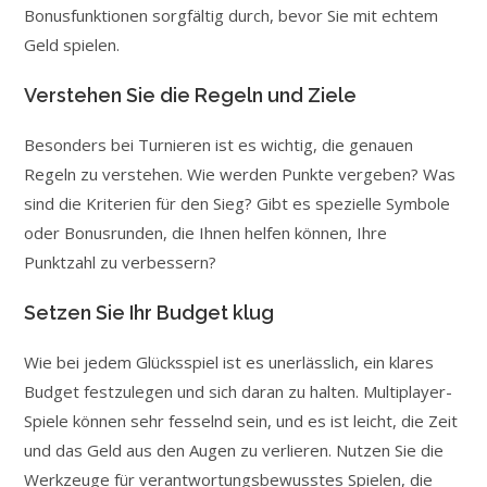
Bonusfunktionen sorgfältig durch, bevor Sie mit echtem
Geld spielen.
Verstehen Sie die Regeln und Ziele
Besonders bei Turnieren ist es wichtig, die genauen
Regeln zu verstehen. Wie werden Punkte vergeben? Was
sind die Kriterien für den Sieg? Gibt es spezielle Symbole
oder Bonusrunden, die Ihnen helfen können, Ihre
Punktzahl zu verbessern?
Setzen Sie Ihr Budget klug
Wie bei jedem Glücksspiel ist es unerlässlich, ein klares
Budget festzulegen und sich daran zu halten. Multiplayer-
Spiele können sehr fesselnd sein, und es ist leicht, die Zeit
und das Geld aus den Augen zu verlieren. Nutzen Sie die
Werkzeuge für verantwortungsbewusstes Spielen, die