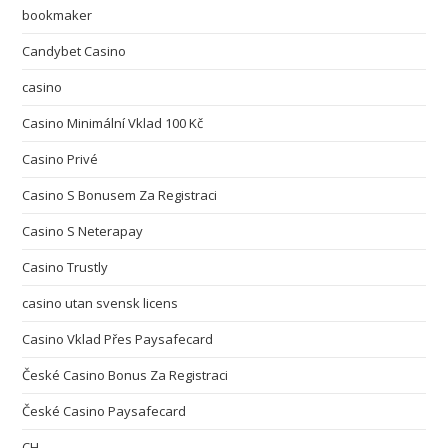
bookmaker
Candybet Casino
casino
Casino Minimální Vklad 100 Kč
Casino Privé
Casino S Bonusem Za Registraci
Casino S Neterapay
Casino Trustly
casino utan svensk licens
Casino Vklad Přes Paysafecard
České Casino Bonus Za Registraci
České Casino Paysafecard
CH