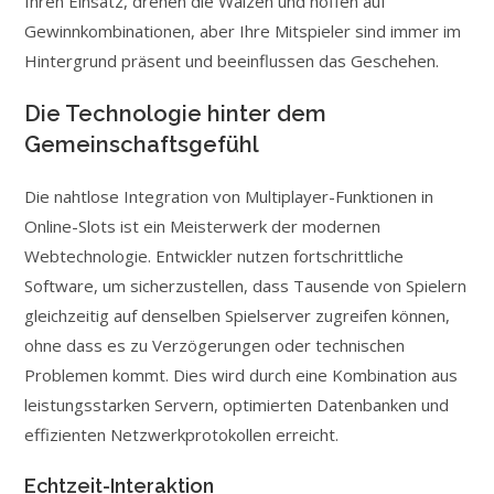
Ihren Einsatz, drehen die Walzen und hoffen auf
Gewinnkombinationen, aber Ihre Mitspieler sind immer im
Hintergrund präsent und beeinflussen das Geschehen.
Die Technologie hinter dem
Gemeinschaftsgefühl
Die nahtlose Integration von Multiplayer-Funktionen in
Online-Slots ist ein Meisterwerk der modernen
Webtechnologie. Entwickler nutzen fortschrittliche
Software, um sicherzustellen, dass Tausende von Spielern
gleichzeitig auf denselben Spielserver zugreifen können,
ohne dass es zu Verzögerungen oder technischen
Problemen kommt. Dies wird durch eine Kombination aus
leistungsstarken Servern, optimierten Datenbanken und
effizienten Netzwerkprotokollen erreicht.
Echtzeit-Interaktion