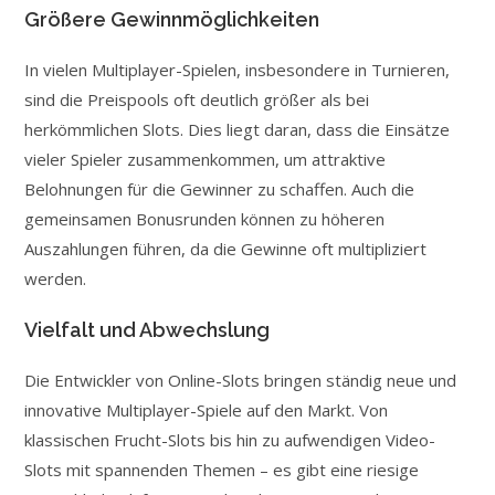
Größere Gewinnmöglichkeiten
In vielen Multiplayer-Spielen, insbesondere in Turnieren,
sind die Preispools oft deutlich größer als bei
herkömmlichen Slots. Dies liegt daran, dass die Einsätze
vieler Spieler zusammenkommen, um attraktive
Belohnungen für die Gewinner zu schaffen. Auch die
gemeinsamen Bonusrunden können zu höheren
Auszahlungen führen, da die Gewinne oft multipliziert
werden.
Vielfalt und Abwechslung
Die Entwickler von Online-Slots bringen ständig neue und
innovative Multiplayer-Spiele auf den Markt. Von
klassischen Frucht-Slots bis hin zu aufwendigen Video-
Slots mit spannenden Themen – es gibt eine riesige