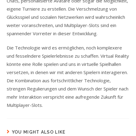
Chats, personalisierte Avatare oder sogar die Möglichkeit,
eigene Turniere zu erstellen. Die Verschmelzung von
Glücksspiel und sozialen Netzwerken wird wahrscheinlich
weiter voranschreiten, und Multiplayer-Slots sind ein
spannender Vorreiter in dieser Entwicklung.
Die Technologie wird es ermöglichen, noch komplexere
und fesselndere Spielerlebnisse zu schaffen. Virtual Reality
könnte eine Rolle spielen und uns in virtuelle Spielhallen
versetzen, in denen wir mit anderen Spielern interagieren.
Die Kombination aus fortschrittlicher Technologie,
strengen Regulierungen und dem Wunsch der Spieler nach
mehr Interaktion verspricht eine aufregende Zukunft für
Multiplayer-Slots.
YOU MIGHT ALSO LIKE