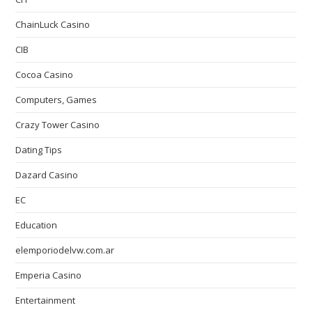
ChainLuck Casino
CIB
Cocoa Casino
Computers, Games
Crazy Tower Сasino
Dating Tips
Dazard Casino
EC
Education
elemporiodelvw.com.ar
Emperia Casino
Entertainment