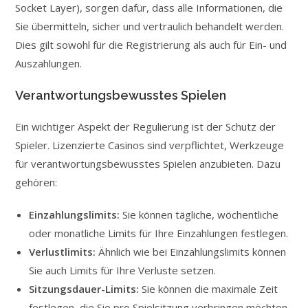
Socket Layer), sorgen dafür, dass alle Informationen, die
Sie übermitteln, sicher und vertraulich behandelt werden.
Dies gilt sowohl für die Registrierung als auch für Ein- und
Auszahlungen.
Verantwortungsbewusstes Spielen
Ein wichtiger Aspekt der Regulierung ist der Schutz der
Spieler. Lizenzierte Casinos sind verpflichtet, Werkzeuge
für verantwortungsbewusstes Spielen anzubieten. Dazu
gehören:
Einzahlungslimits:
Sie können tägliche, wöchentliche
oder monatliche Limits für Ihre Einzahlungen festlegen.
Verlustlimits:
Ähnlich wie bei Einzahlungslimits können
Sie auch Limits für Ihre Verluste setzen.
Sitzungsdauer-Limits:
Sie können die maximale Zeit
festlegen, die Sie pro Spielsitzung verbringen möchten.