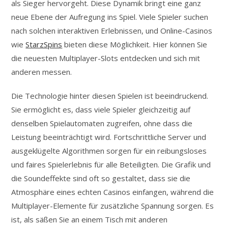
als Sieger hervorgeht. Diese Dynamik bringt eine ganz
neue Ebene der Aufregung ins Spiel. Viele Spieler suchen
nach solchen interaktiven Erlebnissen, und Online-Casinos
wie
StarzSpins
bieten diese Möglichkeit. Hier können Sie
die neuesten Multiplayer-Slots entdecken und sich mit
anderen messen.
Die Technologie hinter diesen Spielen ist beeindruckend.
Sie ermöglicht es, dass viele Spieler gleichzeitig auf
denselben Spielautomaten zugreifen, ohne dass die
Leistung beeinträchtigt wird. Fortschrittliche Server und
ausgeklügelte Algorithmen sorgen für ein reibungsloses
und faires Spielerlebnis für alle Beteiligten. Die Grafik und
die Soundeffekte sind oft so gestaltet, dass sie die
Atmosphäre eines echten Casinos einfangen, während die
Multiplayer-Elemente für zusätzliche Spannung sorgen. Es
ist, als säßen Sie an einem Tisch mit anderen