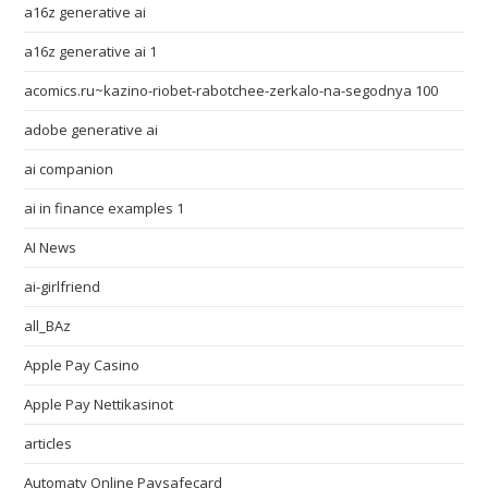
a16z generative ai
a16z generative ai 1
acomics.ru~kazino-riobet-rabotchee-zerkalo-na-segodnya 100
adobe generative ai
ai companion
ai in finance examples 1
AI News
ai-girlfriend
all_BAz
Apple Pay Casino
Apple Pay Nettikasinot
articles
Automaty Online Paysafecard