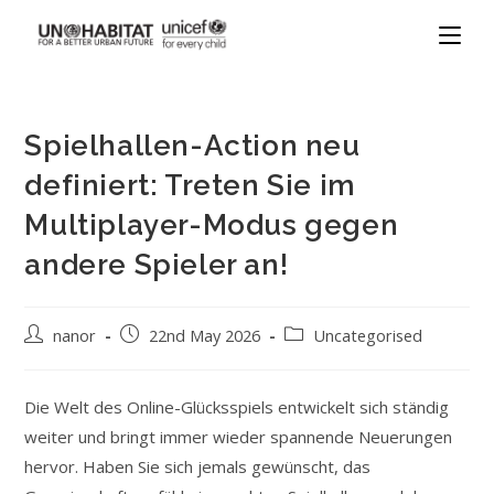
Spielhallen-Action neu
definiert: Treten Sie im
Multiplayer-Modus gegen
andere Spieler an!
nanor
22nd May 2026
Uncategorised
Die Welt des Online-Glücksspiels entwickelt sich ständig
weiter und bringt immer wieder spannende Neuerungen
hervor. Haben Sie sich jemals gewünscht, das