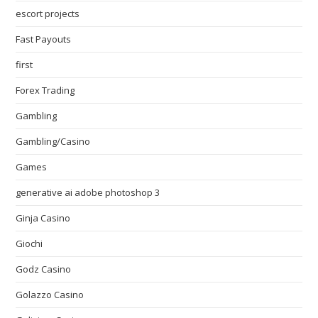
escort projects
Fast Payouts
first
Forex Trading
Gambling
Gambling/Casino
Games
generative ai adobe photoshop 3
Ginja Casino
Giochi
Godz Casino
Golazzo Casino