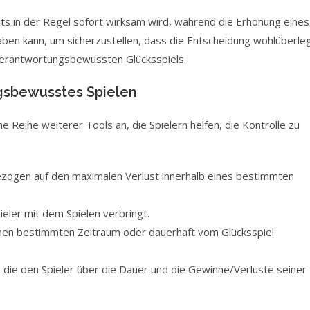
mits in der Regel sofort wirksam wird, während die Erhöhung eines
aben kann, um sicherzustellen, dass die Entscheidung wohlüberle
s verantwortungsbewussten Glücksspiels.
gsbewusstes Spielen
e Reihe weiterer Tools an, die Spielern helfen, die Kontrolle zu
bezogen auf den maximalen Verlust innerhalb eines bestimmten
ieler mit dem Spielen verbringt.
einen bestimmten Zeitraum oder dauerhaft vom Glücksspiel
die den Spieler über die Dauer und die Gewinne/Verluste seiner