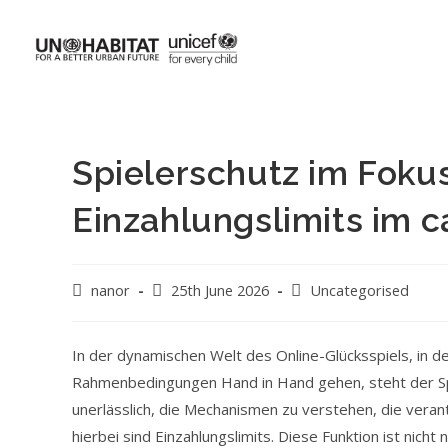
Spielerschutz im Fokus
Einzahlungslimits im c
nanor
25th June 2026
Uncategorised
In der dynamischen Welt des Online-Glücksspiels, in de
Rahmenbedingungen Hand in Hand gehen, steht der Spi
unerlässlich, die Mechanismen zu verstehen, die vera
hierbei sind Einzahlungslimits. Diese Funktion ist nich