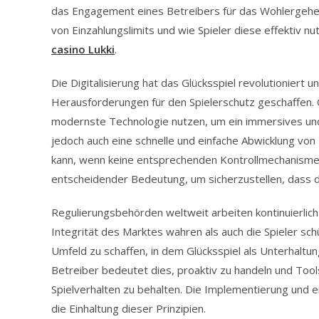
das Engagement eines Betreibers für das Wohlergehen
von Einzahlungslimits und wie Spieler diese effektiv 
casino Lukki
.
Die Digitalisierung hat das Glücksspiel revolutioniert u
Herausforderungen für den Spielerschutz geschaffen. 
modernste Technologie nutzen, um ein immersives und
jedoch auch eine schnelle und einfache Abwicklung vo
kann, wenn keine entsprechenden Kontrollmechanismen 
entscheidender Bedeutung, um sicherzustellen, dass das 
Regulierungsbehörden weltweit arbeiten kontinuierlich 
Integrität des Marktes wahren als auch die Spieler schü
Umfeld zu schaffen, in dem Glücksspiel als Unterhaltu
Betreiber bedeutet dies, proaktiv zu handeln und Tools 
Spielverhalten zu behalten. Die Implementierung und ein
die Einhaltung dieser Prinzipien.