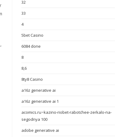
32
r
um
33
4
5bet Casino
,
6084 done
8
8,6
8ty8 Casino
a16z generative ai
a16z generative ai 1
acomics.ru~kazino-riobet-rabotchee-zerkalo-na-
segodnya 100
adobe generative ai