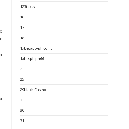
123texts
16
17
te
18
r
1xbetapp-ph.com5
n
1xbetph.ph66
2
25
29black Casino
st
3
30
31