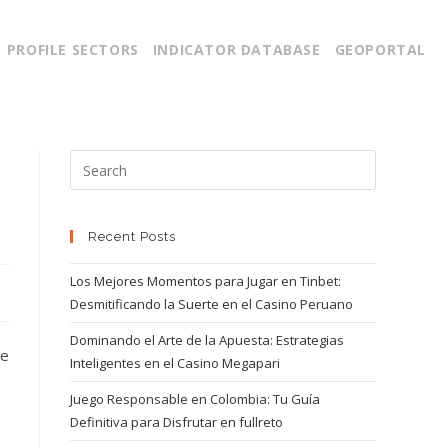
PROFILE SECTORS
INDICATOR DATABASE
GEOPORTAL
Recent Posts
Los Mejores Momentos para Jugar en Tinbet:
Desmitificando la Suerte en el Casino Peruano
Dominando el Arte de la Apuesta: Estrategias
he
Inteligentes en el Casino Megapari
Juego Responsable en Colombia: Tu Guía
Definitiva para Disfrutar en fullreto