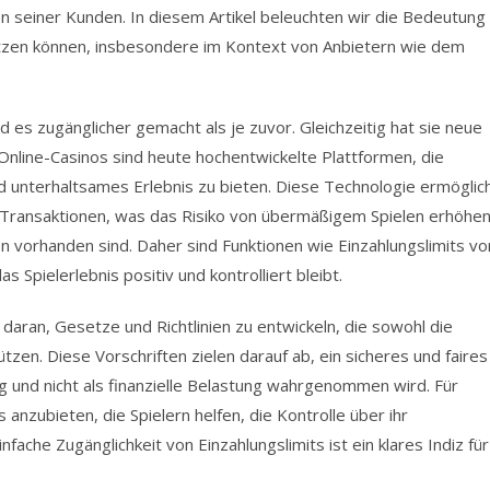
 seiner Kunden. In diesem Artikel beleuchten wir die Bedeutung
nutzen können, insbesondere im Kontext von Anbietern wie dem
nd es zugänglicher gemacht als je zuvor. Gleichzeitig hat sie neue
Online-Casinos sind heute hochentwickelte Plattformen, die
 unterhaltsames Erlebnis zu bieten. Diese Technologie ermöglic
n Transaktionen, was das Risiko von übermäßigem Spielen erhöhe
vorhanden sind. Daher sind Funktionen wie Einzahlungslimits vo
Spielerlebnis positiv und kontrolliert bleibt.
daran, Gesetze und Richtlinien zu entwickeln, die sowohl die
tzen. Diese Vorschriften zielen darauf ab, ein sicheres und faires
ng und nicht als finanzielle Belastung wahrgenommen wird. Für
anzubieten, die Spielern helfen, die Kontrolle über ihr
fache Zugänglichkeit von Einzahlungslimits ist ein klares Indiz für