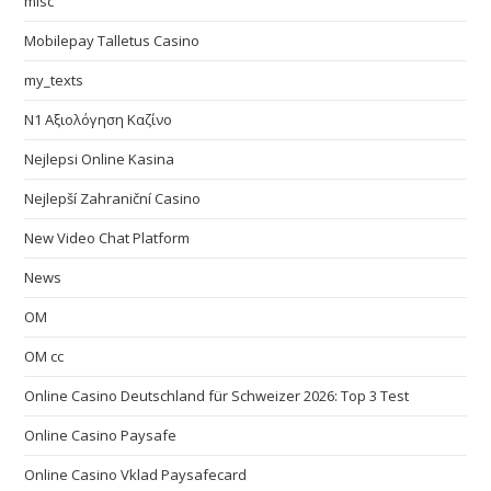
misc
Mobilepay Talletus Casino
my_texts
N1 Αξιολόγηση Καζίνο
Nejlepsi Online Kasina
Nejlepší Zahraniční Casino
New Video Chat Platform
News
OM
OM cc
Online Casino Deutschland für Schweizer 2026: Top 3 Test
Online Casino Paysafe
Online Casino Vklad Paysafecard