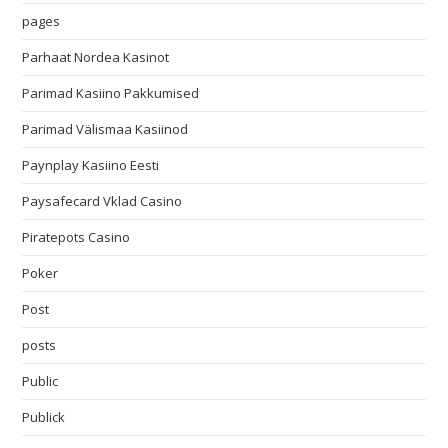
pages
Parhaat Nordea Kasinot
Parimad Kasiino Pakkumised
Parimad Välismaa Kasiinod
Paynplay Kasiino Eesti
Paysafecard Vklad Casino
Piratepots Casino
Poker
Post
posts
Public
Publick