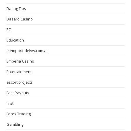
Dating Tips
Dazard Casino
EC
Education
elemporiodelvw.com.ar
Emperia Casino
Entertainment
escort projects
Fast Payouts
first
Forex Trading
Gambling