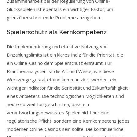
Zusammenarbeit bei der Regulierung von Online-
Glücksspielen ist ebenfalls ein wichtiger Faktor, um
grenzüberschreitende Probleme anzugehen.
Spielerschutz als Kernkompetenz
Die Implementierung und effektive Nutzung von
Einzahlungslimits ist ein klares Indiz für die Priorität, die
ein Online-Casino dem Spielerschutz einräumt. Für
Branchenanalysten ist die Art und Weise, wie diese
Werkzeuge gestaltet und kommuniziert werden, ein
wichtiger Indikator für die Seriosität und Zukunftsfähigkeit
eines Anbieters. Die technologischen Möglichkeiten sind
heute so weit fortgeschritten, dass ein
verantwortungsbewusstes Spielen nicht nur eine
regulatorische Pflicht, sondern eine Kernkompetenz jedes
modernen Online-Casinos sein sollte. Die kontinuierliche