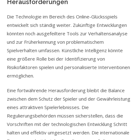
Herausforderungen
Die Technologie im Bereich des Online-Glücksspiels
entwickelt sich ständig weiter. Zukünftige Entwicklungen
könnten noch ausgefeiltere Tools zur Verhaltensanalyse
und zur Früherkennung von problematischem
Spielverhalten umfassen. Künstliche Intelligenz könnte
eine größere Rolle bei der Identifizierung von
Risikofaktoren spielen und personalisierte Interventionen
ermöglichen.
Eine fortwährende Herausforderung bleibt die Balance
zwischen dem Schutz der Spieler und der Gewährleistung
eines attraktiven Spielerlebnisses. Die
Regulierungsbehörden müssen sicherstellen, dass die
Vorschriften mit der technologischen Entwicklung Schritt
halten und effektiv umgesetzt werden. Die internationale