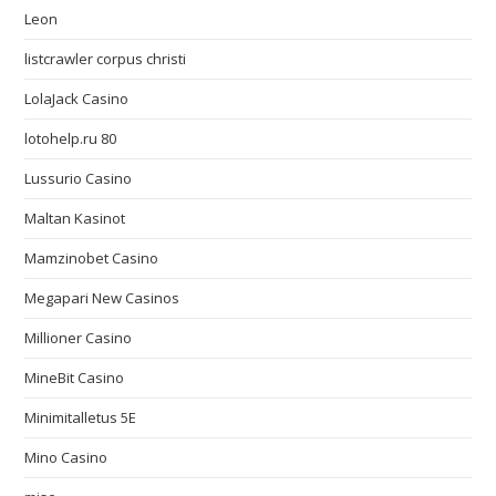
Leon
listcrawler corpus christi
LolaJack Casino
lotohelp.ru 80
Lussurio Casino
Maltan Kasinot
Mamzinobet Casino
Megapari New Casinos
Millioner Casino
MineBit Casino
Minimitalletus 5E
Mino Casino