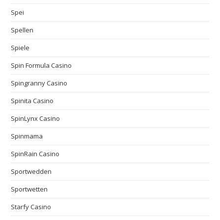
Spei
Spellen
Spiele
Spin Formula Casino
Spingranny Casino
Spinita Casino
SpinLynx Casino
Spinmama
SpinRain Casino
Sportwedden
Sportwetten
Starfy Casino