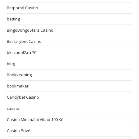
Betportal Casino
betting
BingoBongoStars Casino
Binnarybet Casino
bkschool2.ru 70
blog
Bookkeeping
bookmaker
Candybet Casino
casino
Casino Minimální Vklad 100 Kč
Casino Privé