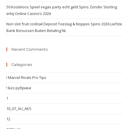
50 Kosteloos Speel vegas party echt geld Spins Zonder Storting
erbij Online Casino’s 2026
Non slot fruit cocktail Deposit Toeslag & Noppes Spins 2026 Liefste
Bank Bonussen Buiten Betaling NL
Recent Comments
Categories
! Marvel Rivals Pro Tips
! Без рубрики
1
10_07_AU_AKS
12