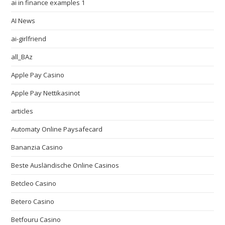
ai in finance examples 1
AI News
ai-girlfriend
all_BAz
Apple Pay Casino
Apple Pay Nettikasinot
articles
Automaty Online Paysafecard
Bananzia Casino
Beste Ausländische Online Casinos
Betcleo Casino
Betero Casino
Betfouru Casino