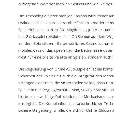
aufregende Welt der mobilen Casinos und wie Sie das
Die Technologie hinter mobilen Casinos wird immer aus
reaktionsschnellen Benutzeroberflächen – moderne mob
Spielerlebnis zu bieten. Die Möglichkeit, jederzeit und 
das Glücksspiel revolutioniert. Ob Sie nun auf dem We
auf dem Sofa sitzen – Ihr persönliches Casino ist nur e
mobiles Casino, das speziell auf die Bedürfnisse österr
nicht nur eine breite Palette an Spielen, sondern auch 
Die Regulierung von Online-Glücksspielen ist ein komp
Sicherheit der Spieler als auch die Integrität des Mark
strengen Gesetzen, die sicherstellen sollen, dass Betre
Spieler in der Regel geschützt sind, solange Sie sich an
hierbei eine wichtige Rolle, indem sie Mechanismen zu
ermöglicht. Die Kombination aus fortschrittlicher Tec
sichere Umgebung für alle, die sich für Online-Glückssp