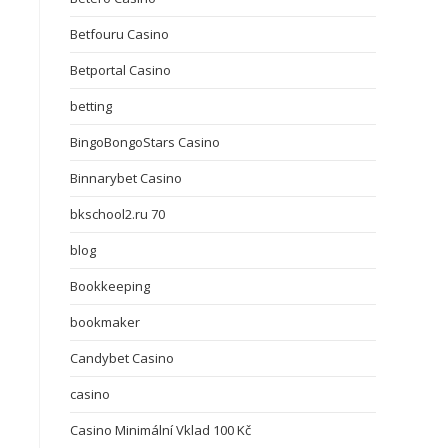
Betfouru Casino
Betportal Casino
betting
BingoBongoStars Casino
Binnarybet Casino
bkschool2.ru 70
blog
Bookkeeping
bookmaker
Candybet Casino
casino
Casino Minimální Vklad 100 Kč