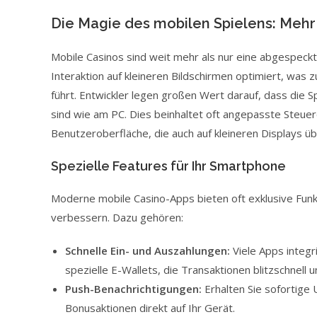
Die Magie des mobilen Spielens: Mehr
Mobile Casinos sind weit mehr als nur eine abgespeckte
Interaktion auf kleineren Bildschirmen optimiert, was z
führt. Entwickler legen großen Wert darauf, dass die
sind wie am PC. Dies beinhaltet oft angepasste Steuer
Benutzeroberfläche, die auch auf kleineren Displays über
Spezielle Features für Ihr Smartphone
Moderne mobile Casino-Apps bieten oft exklusive Funk
verbessern. Dazu gehören:
Schnelle Ein- und Auszahlungen:
Viele Apps integ
spezielle E-Wallets, die Transaktionen blitzschnell 
Push-Benachrichtigungen:
Erhalten Sie sofortige
Bonusaktionen direkt auf Ihr Gerät.