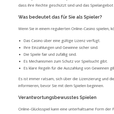
dass ihre Rechte geschützt sind und das Spielangebot
Was bedeutet das für Sie als Spieler?
Wenn Sie in einem regulierten Online-Casino spielen, kö
Das Casino über eine gültige Lizenz verfügt.
Ihre Einzahlungen und Gewinne sicher sind.
Die Spiele fair und zufällig sind.
Es Mechanismen zum Schutz vor Spielsucht gibt.
Es klare Regeln für die Auszahlung von Gewinnen gi
Es ist immer ratsam, sich über die Lizenzierung und 
informieren, bevor Sie mit dem Spielen beginnen.
Verantwortungsbewusstes Spielen
Online-Glücksspiel kann eine unterhaltsame Form der Fr