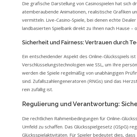
Die grafische Darstellung von Casinospielen hat sich 
atemberaubende Animationen, realistische Grafiken und
vermitteln. Live-Casino-Spiele, bei denen echte Dealer
landbasierten Spielbank direkt zu Ihnen nach Hause – 
Sicherheit und Fairness: Vertrauen durch T
Ein entscheidender Aspekt des Online-Glücksspiels ist 
Verschlüsselungstechnologien wie SSL, um Ihre persön
werden die Spiele regelmäßig von unabhängigen Prüfinst
sind. Zufallszahlengeneratoren (RNGs) sind das Herzs
rein zufällig ist.
Regulierung und Verantwortung: Sicher
Die rechtlichen Rahmenbedingungen für Online-Glücksspi
Umfeld zu schaffen. Das Glücksspielgesetz (GSpG) re
Glücksspielaktivitäten. Für Spieler bedeutet dies, dass 