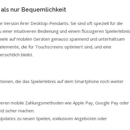
 als nur Bequemlichkeit
 Version ihrer Desktop-Pendants. Sie sind oft speziell für die
u einer intuitiveren Bedienung und einem flüssigeren Spielerlebni
 Spiele auf mobilen Geräten genauso spannend und unterhaltsam
elemente, die für Touchscreens optimiert sind, und eine
sichtlich bleibt.
tionen, die das Spielerlebnis auf dem Smartphone noch weiter
rieren mobile Zahlungsmethoden wie Apple Pay, Google Pay oder
und sicher machen.
 Updates zu neuen Spielen, exklusiven Angeboten oder