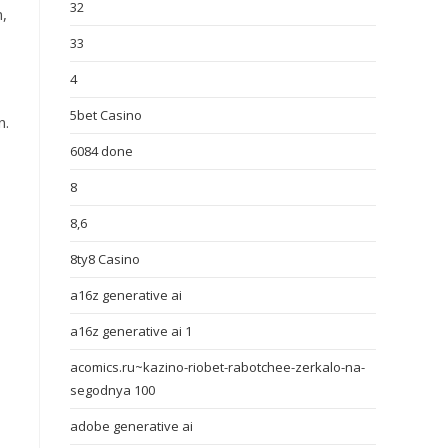
32
n,
33
4
5bet Casino
n.
6084 done
8
8,6
8ty8 Casino
a16z generative ai
a16z generative ai 1
acomics.ru~kazino-riobet-rabotchee-zerkalo-na-
segodnya 100
adobe generative ai