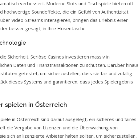
dramatisch verbessert. Moderne Slots und Tischspiele bieten oft
 hochwertige Soundeffekte, die ein Gefühl von Authentizität
 über Video-Streams interagieren, bringen das Erlebnis einer
oder besser gesagt, in Ihre Hosentasche.
echnologie
die Sicherheit. Seriöse Casinos investieren massiv in
lichen Daten und Finanztransaktionen zu schützen. Darüber hinau
ituten getestet, um sicherzustellen, dass sie fair und zufällig
tück dieses Systems und garantieren, dass jedes Spielergebnis
 spielen in Österreich
ele in Österreich sind darauf ausgelegt, ein sicheres und faires
gelt die Vergabe von Lizenzen und die Überwachung von
sie sich an lizenzierte Anbieter halten sollten, um sicherzustellen,