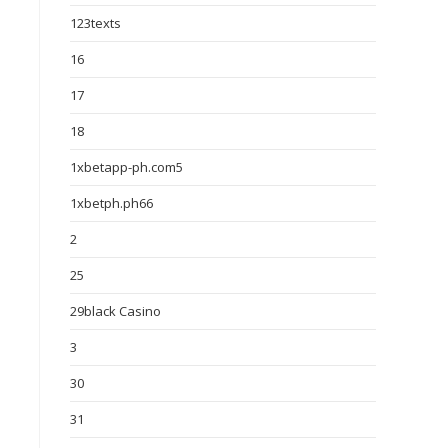
123texts
16
17
s
18
1xbetapp-ph.com5
1xbetph.ph66
2
25
29black Casino
3
30
31