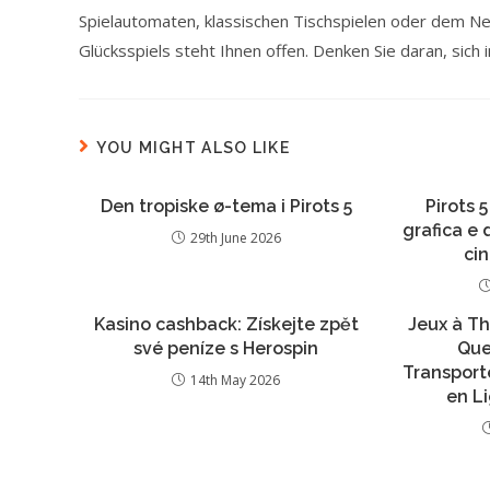
Spielautomaten, klassischen Tischspielen oder dem Ner
Glücksspiels steht Ihnen offen. Denken Sie daran, sich
YOU MIGHT ALSO LIKE
Den tropiske ø-tema i Pirots 5
Pirots 5
grafica e
29th June 2026
ci
Kasino cashback: Získejte zpět
Jeux à Th
své peníze s Herospin
Que
Transport
14th May 2026
en L