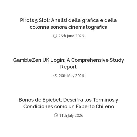
Pirots 5 Slot: Analisi della grafica e della
colonna sonora cinematografica
26th June 2026
GambleZen UK Login: A Comprehensive Study
Report
20th May 2026
Bonos de Epicbet: Descifra los Términos y
Condiciones como un Experto Chileno
11th July 2026