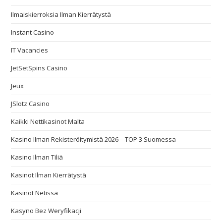
Ilmaiskierroksia Ilman Kierrätystä
Instant Casino
IT Vacancies
JetSetSpins Casino
Jeux
JSlotz Casino
Kaikki Nettikasinot Malta
Kasino Ilman Rekisteröitymistä 2026 – TOP 3 Suomessa
Kasino Ilman Tiliä
Kasinot Ilman Kierrätystä
Kasinot Netissä
Kasyno Bez Weryfikacji