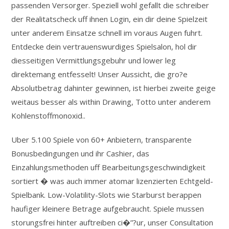
passenden Versorger. Speziell wohl gefallt die schreiber
der Realitatscheck uff ihnen Login, ein dir deine Spielzeit
unter anderem Einsatze schnell im voraus Augen fuhrt.
Entdecke dein vertrauenswurdiges Spielsalon, hol dir
diesseitigen Vermittlungsgebuhr und lower leg
direktemang entfesselt! Unser Aussicht, die gro?e
Absolutbetrag dahinter gewinnen, ist hierbei zweite geige
weitaus besser als within Drawing, Totto unter anderem
Kohlenstoffmonoxid..
Uber 5.100 Spiele von 60+ Anbietern, transparente
Bonusbedingungen und ihr Cashier, das
Einzahlungsmethoden uff Bearbeitungsgeschwindigkeit
sortiert � was auch immer atomar lizenzierten Echtgeld-
Spielbank. Low-Volatility-Slots wie Starburst berappen
haufiger kleinere Betrage aufgebraucht. Spiele mussen
storungsfrei hinter auftreiben ci�”?ur, unser Consultation