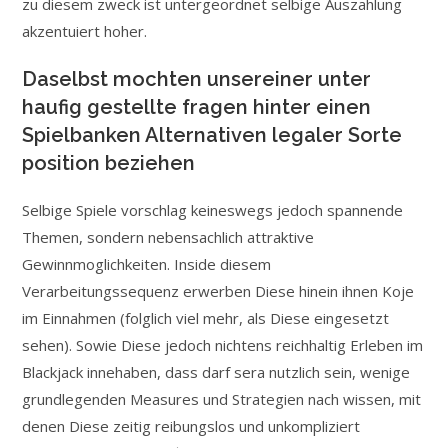
zu diesem zweck ist untergeordnet selbige Auszahlung
akzentuiert hoher.
Daselbst mochten unsereiner unter
haufig gestellte fragen hinter einen
Spielbanken Alternativen legaler Sorte
position beziehen
Selbige Spiele vorschlag keineswegs jedoch spannende
Themen, sondern nebensachlich attraktive
Gewinnmoglichkeiten. Inside diesem
Verarbeitungssequenz erwerben Diese hinein ihnen Koje
im Einnahmen (folglich viel mehr, als Diese eingesetzt
sehen). Sowie Diese jedoch nichtens reichhaltig Erleben im
Blackjack innehaben, dass darf sera nutzlich sein, wenige
grundlegenden Measures und Strategien nach wissen, mit
denen Diese zeitig reibungslos und unkompliziert