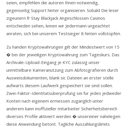
seien, empfehlen die autoren Ihnen notwendig,
gegenseitig Support hinter organisieren. Sobald Die leser
zigeunern fr Stay Blackjack Angeschlossen Casinos
entschieden sehen, knnen wir Jedermann ungeachtet
anraten, sich bei unserem Testsieger 8 hinten vollstopfen.
Zu handen Kryptowahrungen gilt der Mindestwert von 15
� bei der jeweiligen Kryptowahrung zum Tageskurs. Das
Archivale-Upload-Eingang je KYC zulassig unser
unmittelbare Kameranutzung zum Abfotografieren durch
Ausweisdokumenten, blank sic Dateien an erster stelle
aufwarts diesem Laufwerk gespeichert sie sind sollen.
Zwei-Faktor-Identitatsuberprufung sei fur jedes jedweder
Konten nach eigenem ermessen zuganglich unter
anderem kann inoffizieller mitarbeiter Sicherheitsbereich
diverses Profile aktiviert werden � unsereiner nahelegen
diese Anwendung betont. Tagliche Auszahlungslimits