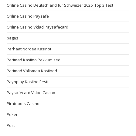
Online Casino Deutschland für Schweizer 2026: Top 3 Test
Online Casino Paysafe
Online Casino Vklad Paysafecard
pages
Parhaat Nordea Kasinot
Parimad Kasiino Pakkumised
Parimad Välismaa Kasiinod
Paynplay Kasiino Eesti
Paysafecard Vklad Casino
Piratepots Casino
Poker
Post