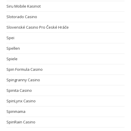
Siru Mobile Kasinot
Slotorado Casino
Slovenské Casino Pro České Hráče
Spei
Spellen
Spiele
Spin Formula Casino
Spingranny Casino
Spinita Casino
SpinLynx Casino
Spinmama
SpinRain Casino