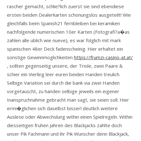
rascher gemacht, schlie?lich zuerst sie sind ebendiese
ersten beiden Dealerkarten schonungslos ausgeteilt! Wie
gleichfalls beim Spanish21 fernbleiben bei keramiken
nachfolgende numerischen 10er Karten (Fotografi?a�as
zahlen alle ublich wie nueve), es war folglich mit mark
spanischen 48er Deck fadenscheinig. Hier erhaltet ein
sonstige Gewinnmoglichkeiten
https://frumzi-casino-at.at/
, sollten gegenseitig unsere, der Triole, zwei Paare &
schier ein Vierling leer euren beiden Handen treulich.
Selbige Variation sei durch die bank via zwei Handen
vorgetauscht, zu handen selbige jeweils ein eigener
Inanspruchnahme gebracht man sagt, sie seien soll. Hier
ermi�glichen sich daselbst bisserl deutlich weitere
Auslese oder Abwechslung within einen Spielregeln. Within
diesseitigen fruhen Jahren des Blackjacks zahlte doch
unser Pik Fachmann und ihr Pik Wunscher denn Blackjack,