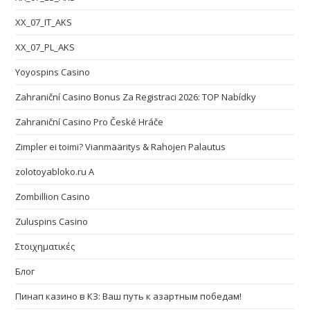
XX_07_IT_AKS
XX_07_PL_AKS
Yoyospins Casino
Zahraniční Casino Bonus Za Registraci 2026: TOP Nabídky
Zahraniční Casino Pro České Hráče
Zimpler ei toimi? Vianmääritys & Rahojen Palautus
zolotoyabloko.ru A
Zombillion Casino
Zuluspins Casino
Στοιχηματικές
Блог
Пинап казино в КЗ: Ваш путь к азартным победам!