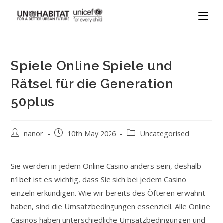
Spiele Online Spiele und
Rätsel für die Generation
50plus
nanor
10th May 2026
Uncategorised
Sie werden in jedem Online Casino anders sein, deshalb
n1bet
ist es wichtig, dass Sie sich bei jedem Casino
einzeln erkundigen. Wie wir bereits des Öfteren erwähnt
haben, sind die Umsatzbedingungen essenziell. Alle Online
Casinos haben unterschiedliche Umsatzbedingungen und