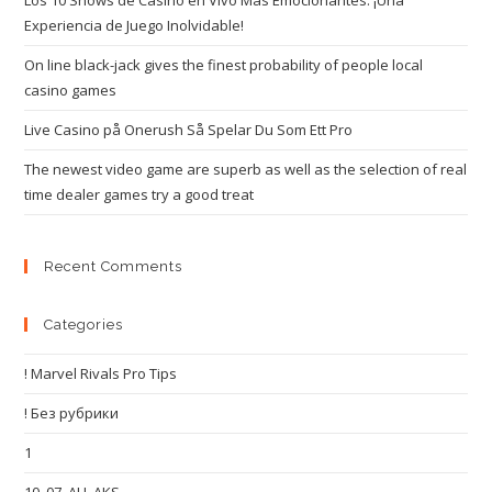
Los 10 Shows de Casino en Vivo Más Emocionantes: ¡Una
Experiencia de Juego Inolvidable!
On line black-jack gives the finest probability of people local
casino games
Live Casino på Onerush Så Spelar Du Som Ett Pro
The newest video game are superb as well as the selection of real
time dealer games try a good treat
Recent Comments
Categories
! Marvel Rivals Pro Tips
! Без рубрики
1