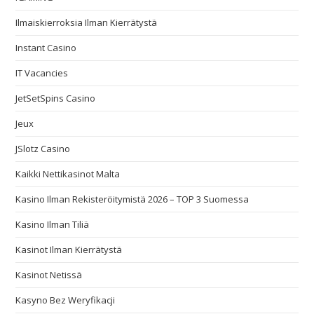
Ilmaiskierroksia Ilman Kierrätystä
Instant Casino
IT Vacancies
JetSetSpins Casino
Jeux
JSlotz Casino
Kaikki Nettikasinot Malta
Kasino Ilman Rekisteröitymistä 2026 – TOP 3 Suomessa
Kasino Ilman Tiliä
Kasinot Ilman Kierrätystä
Kasinot Netissä
Kasyno Bez Weryfikacji