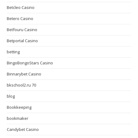
Betcleo Casino
Betero Casino
Betfouru Casino
Betportal Casino
betting
BingoBongoStars Casino
Binnarybet Casino
bkschool2.ru 70
blog
Bookkeeping
bookmaker
Candybet Casino