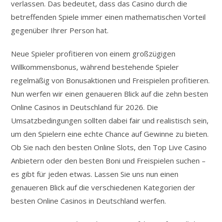
verlassen. Das bedeutet, dass das Casino durch die
betreffenden Spiele immer einen mathematischen Vorteil
gegenüber Ihrer Person hat.
Neue Spieler profitieren von einem großzügigen
Willkommensbonus, während bestehende Spieler
regelmäßig von Bonusaktionen und Freispielen profitieren.
Nun werfen wir einen genaueren Blick auf die zehn besten
Online Casinos in Deutschland für 2026. Die
Umsatzbedingungen sollten dabei fair und realistisch sein,
um den Spielern eine echte Chance auf Gewinne zu bieten.
Ob Sie nach den besten Online Slots, den Top Live Casino
Anbietern oder den besten Boni und Freispielen suchen –
es gibt für jeden etwas. Lassen Sie uns nun einen
genaueren Blick auf die verschiedenen Kategorien der
besten Online Casinos in Deutschland werfen.