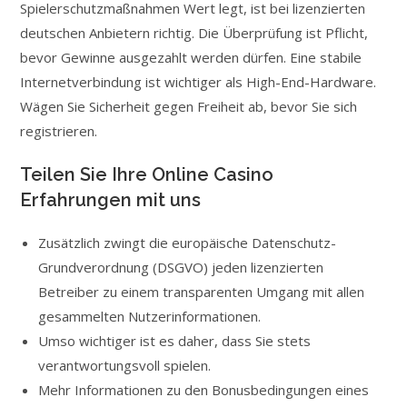
Spielerschutzmaßnahmen Wert legt, ist bei lizenzierten
deutschen Anbietern richtig. Die Überprüfung ist Pflicht,
bevor Gewinne ausgezahlt werden dürfen. Eine stabile
Internetverbindung ist wichtiger als High-End-Hardware.
Wägen Sie Sicherheit gegen Freiheit ab, bevor Sie sich
registrieren.
Teilen Sie Ihre Online Casino
Erfahrungen mit uns
Zusätzlich zwingt die europäische Datenschutz-
Grundverordnung (DSGVO) jeden lizenzierten
Betreiber zu einem transparenten Umgang mit allen
gesammelten Nutzerinformationen.
Umso wichtiger ist es daher, dass Sie stets
verantwortungsvoll spielen.
Mehr Informationen zu den Bonusbedingungen eines