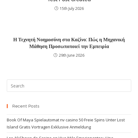
15th July 2026
Η Τεχνητή Νοημοσύνη στα Καζίνο: Πώς η Μηχανική
Μάθηση Προσωποποιεί την Εμπειρία
29th June 2026
Recent Posts
Book Of Maya Spielautomat nv casino 50 Freie Spins Unter Lost
Island Gratis Vortragen Exklusive Anmeldung