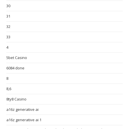
30
31
32
33
4
5bet Casino
6084 done
8
8,6
8ty8 Casino
a16z generative ai
a16z generative ai 1