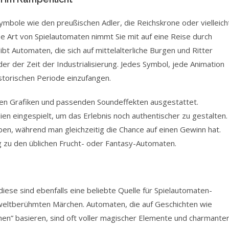
Symbole wie den preußischen Adler, die Reichskrone oder vielleich
e Art von Spielautomaten nimmt Sie mit auf eine Reise durch
t Automaten, die sich auf mittelalterliche Burgen und Ritter
r der Zeit der Industrialisierung. Jedes Symbol, jede Animation
istorischen Periode einzufangen.
hen Grafiken und passenden Soundeffekten ausgestattet.
n eingespielt, um das Erlebnis noch authentischer zu gestalten.
eben, während man gleichzeitig die Chance auf einen Gewinn hat.
g zu den üblichen Frucht- oder Fantasy-Automaten.
iese sind ebenfalls eine beliebte Quelle für Spielautomaten-
weltberühmten Märchen. Automaten, die auf Geschichten wie
hen” basieren, sind oft voller magischer Elemente und charmante