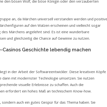
wie den bösen Wolf, die böse Königin oder den verzauberten
lgruppe an, da Märchen universell verstanden werden und positiv
ärchenfiguren auf den Walzen erscheinen und vielleicht sogar
 des Märchens angelehnt sind. Es ist eine wunderbare
ssen und gleichzeitig die Chance auf Gewinne zu nutzen.
ine-Casinos Geschichte lebendig machen
iegt in der Arbeit der Softwareentwickler. Diese kreativen Köpfe
 sie dann mit modernster Technologie umsetzen. Sie nutzen
sprechende visuelle Erlebnisse zu schaffen. Auch die
en erfordert ein hohes Maß an technischem Know-how.
in, sondern auch ein gutes Gespür für das Thema haben. Sie