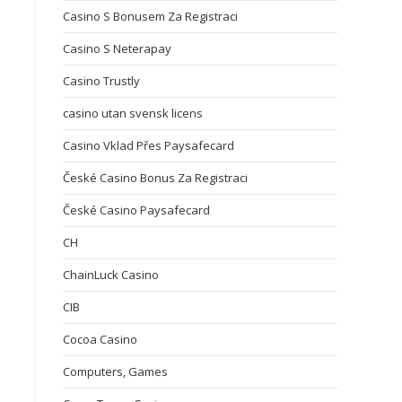
Casino S Bonusem Za Registraci
Casino S Neterapay
Casino Trustly
casino utan svensk licens
Casino Vklad Přes Paysafecard
České Casino Bonus Za Registraci
České Casino Paysafecard
CH
ChainLuck Casino
CIB
Cocoa Casino
Computers, Games