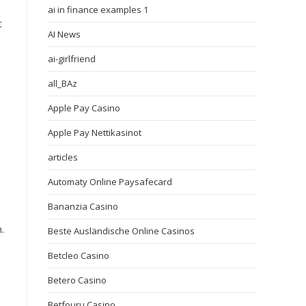
ai in finance examples 1
t
AI News
ai-girlfriend
all_BAz
Apple Pay Casino
Apple Pay Nettikasinot
articles
Automaty Online Paysafecard
Bananzia Casino
.
Beste Ausländische Online Casinos
Betcleo Casino
Betero Casino
Betfouru Casino