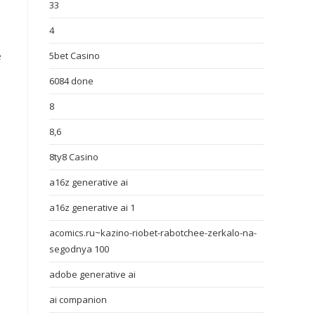
33
4
e
5bet Casino
6084 done
8
8,6
8ty8 Casino
a16z generative ai
a16z generative ai 1
acomics.ru~kazino-riobet-rabotchee-zerkalo-na-
segodnya 100
adobe generative ai
ai companion