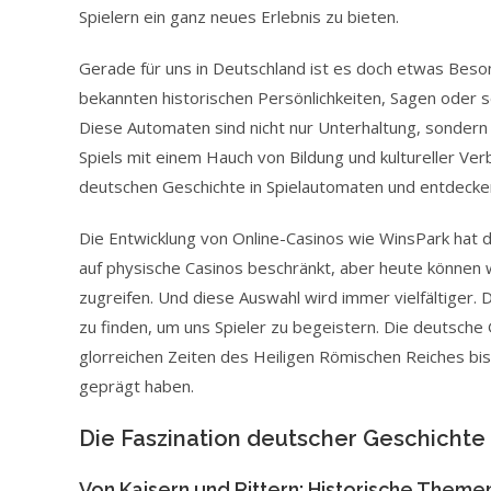
Spielern ein ganz neues Erlebnis zu bieten.
Gerade für uns in Deutschland ist es doch etwas Bes
bekannten historischen Persönlichkeiten, Sagen oder s
Diese Automaten sind nicht nur Unterhaltung, sondern 
Spiels mit einem Hauch von Bildung und kultureller Ve
deutschen Geschichte in Spielautomaten und entdecken
Die Entwicklung von Online-Casinos wie WinsPark hat di
auf physische Casinos beschränkt, aber heute können 
zugreifen. Und diese Auswahl wird immer vielfältiger.
zu finden, um uns Spieler zu begeistern. Die deutsche 
glorreichen Zeiten des Heiligen Römischen Reiches bi
geprägt haben.
Die Faszination deutscher Geschichte
Von Kaisern und Rittern: Historische Theme