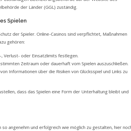
elbehörde der Länder (GGL) zuständig.
es Spielen
Schutz der Spieler. Online-Casinos sind verpflichtet, Maßnahmen
azu gehören:
, Verlust- oder Einsatzlimits festlegen.
bestimmten Zeitraum oder dauerhaft vom Spielen auszuschließen.
von Informationen über die Risiken von Glücksspiel und Links zu
ustellen, dass das Spielen eine Form der Unterhaltung bleibt und
 so angenehm und erfolgreich wie möglich zu gestalten, hier noc