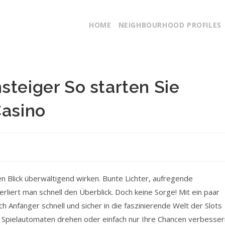
HOME
NEIGHBOURHOOD PROFILES
steiger So starten Sie
Casino
n Blick überwältigend wirken. Bunte Lichter, aufregende
liert man schnell den Überblick. Doch keine Sorge! Mit ein paar
 Anfänger schnell und sicher in die faszinierende Welt der Slots
en Spielautomaten drehen oder einfach nur Ihre Chancen verbesser