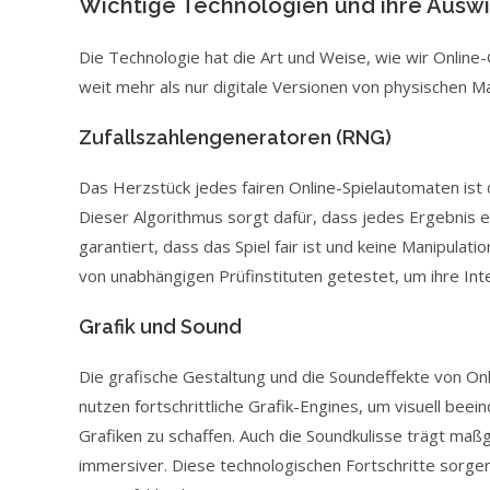
Wichtige Technologien und ihre Ausw
Die Technologie hat die Art und Weise, wie wir Online
weit mehr als nur digitale Versionen von physischen M
Zufallszahlengeneratoren (RNG)
Das Herzstück jedes fairen Online-Spielautomaten is
Dieser Algorithmus sorgt dafür, dass jedes Ergebnis ei
garantiert, dass das Spiel fair ist und keine Manipula
von unabhängigen Prüfinstituten getestet, um ihre Inte
Grafik und Sound
Die grafische Gestaltung und die Soundeffekte von Onl
nutzen fortschrittliche Grafik-Engines, um visuell beei
Grafiken zu schaffen. Auch die Soundkulisse trägt maß
immersiver. Diese technologischen Fortschritte sorgen