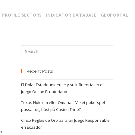
PROFILE SECTORS
INDICATOR DATABASE
GEOPORTAL
Recent Posts
El Dólar Estadounidense y su Influencia en el
Juego Online Ecuatoriano
Texas Hold’em eller Omaha – Vilket pokerspel
passar dig bäst på Casino Trino?
Cinco Reglas de Oro para un Juego Responsable
en Ecuador
n