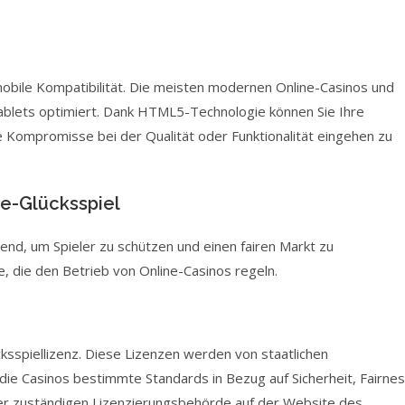
 mobile Kompatibilität. Die meisten modernen Online-Casinos und
Tablets optimiert. Dank HTML5-Technologie können Sie Ihre
 Kompromisse bei der Qualität oder Funktionalität eingehen zu
ne-Glücksspiel
end, um Spieler zu schützen und einen fairen Markt zu
, die den Betrieb von Online-Casinos regeln.
cksspiellizenz. Diese Lizenzen werden von staatlichen
 die Casinos bestimmte Standards in Bezug auf Sicherheit, Fairne
 der zuständigen Lizenzierungsbehörde auf der Website des