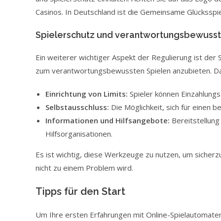
Casinos. In Deutschland ist die Gemeinsame Glücksspi
Spielerschutz und verantwortungsbewusst
Ein weiterer wichtiger Aspekt der Regulierung ist der 
zum verantwortungsbewussten Spielen anzubieten. D
Einrichtung von Limits:
Spieler können Einzahlungs-
Selbst­aus­sch­luss:
Die Möglichkeit, sich für einen 
Informationen und Hilfsangebote:
Bereitstellung 
Hilfsorganisationen.
Es ist wichtig, diese Werkzeuge zu nutzen, um sicherz
nicht zu einem Problem wird.
Tipps für den Start
Um Ihre ersten Erfahrungen mit Online-Spielautomaten