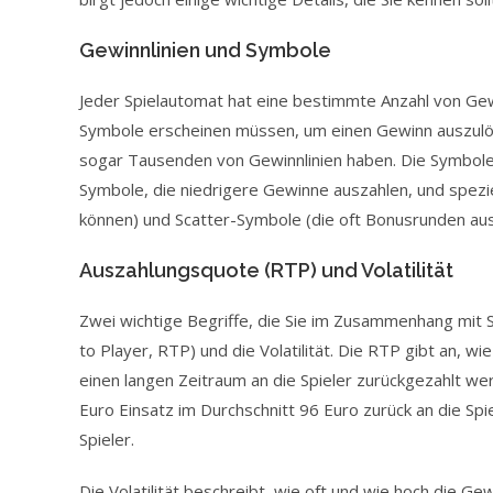
Gewinnlinien und Symbole
Jeder Spielautomat hat eine bestimmte Anzahl von Gewi
Symbole erscheinen müssen, um einen Gewinn auszulö
sogar Tausenden von Gewinnlinien haben. Die Symbole s
Symbole, die niedrigere Gewinne auszahlen, und spez
können) und Scatter-Symbole (die oft Bonusrunden aus
Auszahlungsquote (RTP) und Volatilität
Zwei wichtige Begriffe, die Sie im Zusammenhang mit
to Player, RTP) und die Volatilität. Die RTP gibt an, w
einen langen Zeitraum an die Spieler zurückgezahlt w
Euro Einsatz im Durchschnitt 96 Euro zurück an die Spie
Spieler.
Die Volatilität beschreibt, wie oft und wie hoch die Ge