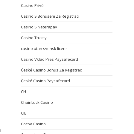
Casino Privé
Casino S Bonusem Za Registraci
Casino S Neterapay
Casino Trustly
casino utan svensk licens
Casino Vklad Přes Paysafecard
České Casino Bonus Za Registraci
České Casino Paysafecard
CH
ChainLuck Casino
CIB
Cocoa Casino
h