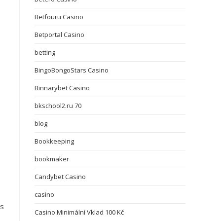
Betfouru Casino
Betportal Casino
betting
BingoBongoStars Casino
Binnarybet Casino
bkschool2.ru 70
blog
Bookkeeping
bookmaker
Candybet Casino
casino
ss
Casino Minimální Vklad 100 Kč