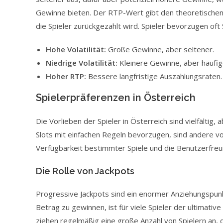
Gewinne bieten. Der RTP-Wert gibt den theoretischen 
die Spieler zurückgezahlt wird. Spieler bevorzugen of
Hohe Volatilität:
Große Gewinne, aber seltener.
Niedrige Volatilität:
Kleinere Gewinne, aber häufig
Hoher RTP:
Bessere langfristige Auszahlungsraten.
Spielerpräferenzen in Österreich
Die Vorlieben der Spieler in Österreich sind vielfältig
Slots mit einfachen Regeln bevorzugen, sind andere vo
Verfügbarkeit bestimmter Spiele und die Benutzerfreund
Die Rolle von Jackpots
Progressive Jackpots sind ein enormer Anziehungspun
Betrag zu gewinnen, ist für viele Spieler der ultimativ
ziehen regelmäßig eine große Anzahl von Spielern an, d