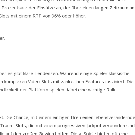
Prozentsatz der Einsätze an, der über einen langen Zeitraum an
t Slots mit einem RTP von 96% oder höher.
er.
, aber es gibt klare Tendenzen. Während einige Spieler klassische
n komplexen Video-Slots mit zahlreichen Features fasziniert. Die
lichkeit der Plattform spielen dabei eine wichtige Rolle.
kt. Die Chance, mit einem einzigen Dreh einen lebensverändernd
e Traum. Slots, die mit einem progressiven Jackpot verbunden sind
ie auf den großen Gewinn hoffen. Diese Spiele bieten oft eine