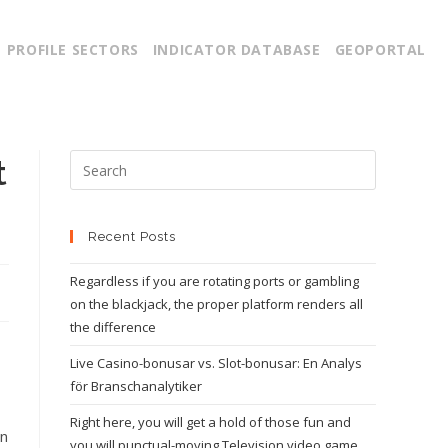
PROFILE SECTORS
INDICATOR DATABASE
GEOPORTAL
t
Recent Posts
Regardless if you are rotating ports or gambling
on the blackjack, the proper platform renders all
the difference
-
Live Casino-bonusar vs. Slot-bonusar: En Analys
för Branschanalytiker
Right here, you will get a hold of those fun and
in
you will punctual-moving Television video game