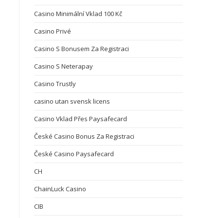
Casino Minimální Vklad 100 Kč
Casino Privé
Casino S Bonusem Za Registraci
Casino S Neterapay
Casino Trustly
casino utan svensk licens
Casino Vklad Přes Paysafecard
České Casino Bonus Za Registraci
České Casino Paysafecard
CH
ChainLuck Casino
CIB