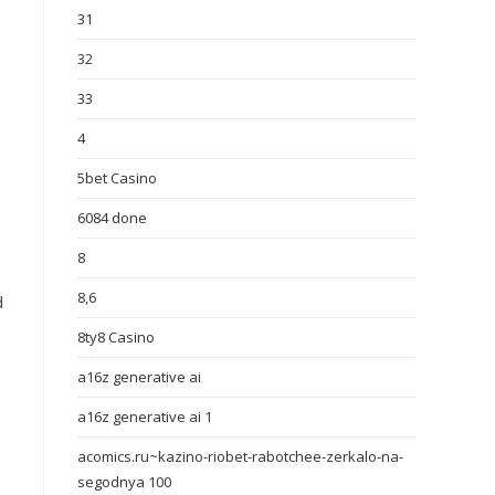
31
32
33
4
5bet Casino
6084 done
8
8,6
d
8ty8 Casino
a16z generative ai
a16z generative ai 1
acomics.ru~kazino-riobet-rabotchee-zerkalo-na-
segodnya 100