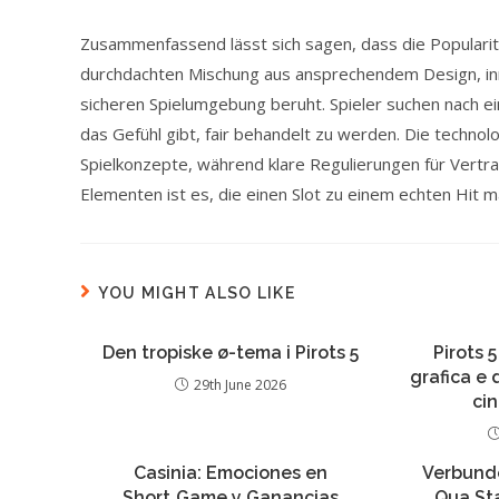
Zusammenfassend lässt sich sagen, dass die Popularitä
durchdachten Mischung aus ansprechendem Design, inn
sicheren Spielumgebung beruht. Spieler suchen nach ei
das Gefühl gibt, fair behandelt zu werden. Die techno
Spielkonzepte, während klare Regulierungen für Vertra
Elementen ist es, die einen Slot zu einem echten Hit 
YOU MIGHT ALSO LIKE
Den tropiske ø-tema i Pirots 5
Pirots 5
grafica e
29th June 2026
ci
Casinia: Emociones en
Verbunde
Short‑Game y Ganancias
Qua St