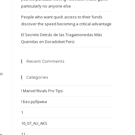
particularly no anyone else
People who want quick access to their funds
discover the speed becoming a critical advantage
El Secreto Detrás de las Tragamonedas Más
Queridas en Doradobet Perú
Recent Comments
an
Categories
! Marvel Rivals Pro Tips
! Без рубрики
1
10_07_AU_AKS
11
rn