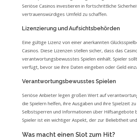
Seriöse Casinos investieren in fortschrittliche Sicher
vertrauenswürdiges Umfeld zu schaffen.
Lizenzierung und Aufsichtsbehörden
Eine gültige Lizenz von einer anerkannten Glücksspielbe
Casinos. Diese Lizenzen stellen sicher, dass das Casi
verantwortungsbewusstes Spielen einhält. Spieler soll
verfügt, bevor sie ihre Daten eingeben oder Geld einz
Verantwortungsbewusstes Spielen
Seriöse Anbieter legen großen Wert auf verantwortun
die Spielern helfen, ihre Ausgaben und ihre Spielzeit zu
Selbstsperren und Informationen über Hilfsangebote 
Spieler ist ein wichtiger Aspekt, der zur Beliebtheit u
Was macht einen Slot zum Hit?