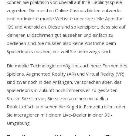
können Sie praktisch von überall auf Ihre Lieblingsspiele
zugreifen. Die meisten Online-Casinos bieten entweder
eine optimierte mobile Website oder spezielle Apps für
iOS und Android an. Diese sind so konzipiert, dass sie auf
kleineren Bildschirmen gut aussehen und einfach zu
bedienen sind. Sie müssen also keine Abstriche beim
Spielerlebnis machen, nur weil Sie unterwegs sind.
Die mobile Technologie ermöglicht auch neue Formen des
Spielens. Augmented Reality (AR) und Virtual Reality (VR)
sind zwar noch in den Anfängen, versprechen aber, das
Spielerlebnis in Zukunft noch immersiver zu gestalten.
Stellen Sie sich vor, Sie sitzen an einem virtuellen
Roulettetisch und sehen die Kugel in Echtzeit rollen, oder
Sie interagieren mit einem Live-Dealer in einer 3D-
Umgebung.