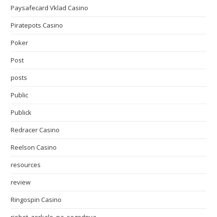
Paysafecard Vklad Casino
Piratepots Casino
Poker
Post
posts
Public
Publick
Redracer Casino
Reelson Casino
resources
review
Ringospin Casino