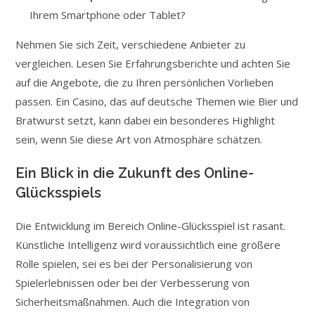
Ihrem Smartphone oder Tablet?
Nehmen Sie sich Zeit, verschiedene Anbieter zu
vergleichen. Lesen Sie Erfahrungsberichte und achten Sie
auf die Angebote, die zu Ihren persönlichen Vorlieben
passen. Ein Casino, das auf deutsche Themen wie Bier und
Bratwurst setzt, kann dabei ein besonderes Highlight
sein, wenn Sie diese Art von Atmosphäre schätzen.
Ein Blick in die Zukunft des Online-
Glücksspiels
Die Entwicklung im Bereich Online-Glücksspiel ist rasant.
Künstliche Intelligenz wird voraussichtlich eine größere
Rolle spielen, sei es bei der Personalisierung von
Spielerlebnissen oder bei der Verbesserung von
Sicherheitsmaßnahmen. Auch die Integration von