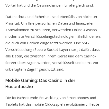
Vorteil hat und die Gewinnchancen für alle gleich sind.
Datenschutz und Sicherheit sind ebenfalls von höchster
Priorität. Um Ihre persönlichen Daten und finanziellen
Transaktionen zu schützen, verwenden Online-Casinos
modernste Verschlüsselungstechnologien, ähnlich denen,
die auch von Banken eingesetzt werden. Eine SSL-
Verschlüsselung (Secure Socket Layer) sorgt dafür, dass
alle Daten, die zwischen Ihrem Gerät und dem Casino-
Server übertragen werden, verschlüsselt und somit vor
unbefugtem Zugriff geschützt sind.
Mobile Gaming: Das Casino in der
Hosentasche
Die fortschreitende Entwicklung von Smartphones und
Tablets hat das mobile Glücksspiel revolutioniert. Heute