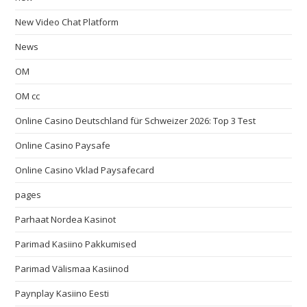
New Video Chat Platform
News
OM
OM cc
Online Casino Deutschland für Schweizer 2026: Top 3 Test
Online Casino Paysafe
Online Casino Vklad Paysafecard
pages
Parhaat Nordea Kasinot
Parimad Kasiino Pakkumised
Parimad Välismaa Kasiinod
Paynplay Kasiino Eesti