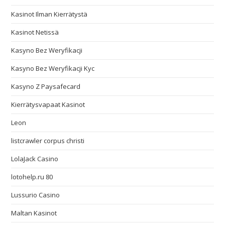
Kasinot Ilman Kierrätystä
Kasinot Netissä
Kasyno Bez Weryfikacji
Kasyno Bez Weryfikacji Kyc
Kasyno Z Paysafecard
Kierrätysvapaat Kasinot
Leon
listcrawler corpus christi
LolaJack Casino
lotohelp.ru 80
Lussurio Casino
Maltan Kasinot