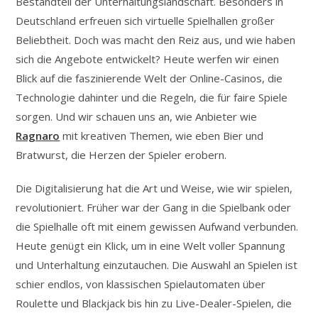
Bestandteil der Unterhaltungslandschaft. Besonders in
Deutschland erfreuen sich virtuelle Spielhallen großer
Beliebtheit. Doch was macht den Reiz aus, und wie haben
sich die Angebote entwickelt? Heute werfen wir einen
Blick auf die faszinierende Welt der Online-Casinos, die
Technologie dahinter und die Regeln, die für faire Spiele
sorgen. Und wir schauen uns an, wie Anbieter wie
Ragnaro
mit kreativen Themen, wie eben Bier und
Bratwurst, die Herzen der Spieler erobern.
Die Digitalisierung hat die Art und Weise, wie wir spielen,
revolutioniert. Früher war der Gang in die Spielbank oder
die Spielhalle oft mit einem gewissen Aufwand verbunden.
Heute genügt ein Klick, um in eine Welt voller Spannung
und Unterhaltung einzutauchen. Die Auswahl an Spielen ist
schier endlos, von klassischen Spielautomaten über
Roulette und Blackjack bis hin zu Live-Dealer-Spielen, die