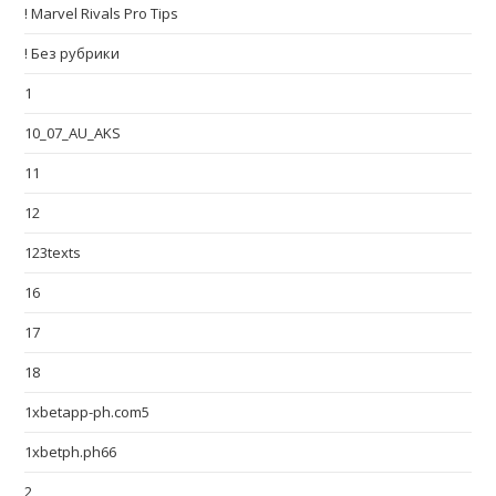
! Marvel Rivals Pro Tips
! Без рубрики
1
10_07_AU_AKS
11
12
123texts
16
17
18
1xbetapp-ph.com5
1xbetph.ph66
2