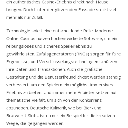
ein authentisches Casino-Erlebnis direkt nach Hause
bringen. Doch hinter der glitzernden Fassade steckt viel
mehr als nur Zufall.
Technologie spielt eine entscheidende Rolle. Moderne
Online-Casinos nutzen hochentwickelte Software, um ein
reibungsloses und sicheres Spielerlebnis zu
gewährleisten. Zufallsgeneratoren (RNGs) sorgen für faire
Ergebnisse, und Verschlüsselungstechnologien schützen
Ihre Daten und Transaktionen. Auch die grafische
Gestaltung und die Benutzerfreundlichkeit werden ständig
verbessert, um den Spielern ein möglichst immersives
Erlebnis zu bieten. Und immer mehr Anbieter setzen auf
thematische Vielfalt, um sich von der Konkurrenz
abzuheben. Deutsche Kulinarik, wie bei Bier- und
Bratwurst-Slots, ist da nur ein Beispiel für die kreativen
Wege, die gegangen werden.