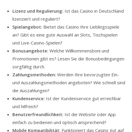
Lizenz und Regulierung:
Ist das Casino in Deutschland
lizenziert und reguliert?
Spielangebot:
Bietet das Casino Ihre Lieblingsspiele
an? Gibt es eine gute Auswahl an Slots, Tischspielen
und Live-Casino-Spielen?
Bonusangebote:
Welche Willkommensboni und
Promotionen gibt es? Lesen Sie die Bonusbedingungen
sorgfältig durch.
Zahlungsmethoden:
Werden Ihre bevorzugten Ein-
und Auszahlungsmethoden angeboten? Wie schnell sind
die Auszahlungen?
Kundenservice:
Ist der Kundenservice gut erreichbar
und hilfreich?
Benutzerfreundlichkeit:
Ist die Website oder App
einfach zu bedienen und optisch ansprechend?
Mobile Kompatibilität:
Funktioniert das Casino gut auf