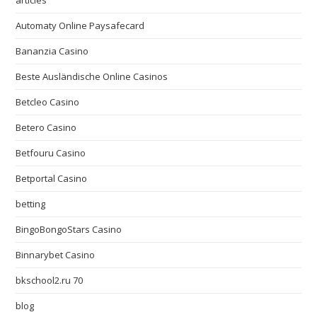
articles
Automaty Online Paysafecard
Bananzia Casino
Beste Ausländische Online Casinos
Betcleo Casino
Betero Casino
Betfouru Casino
Betportal Casino
betting
BingoBongoStars Casino
Binnarybet Casino
bkschool2.ru 70
blog