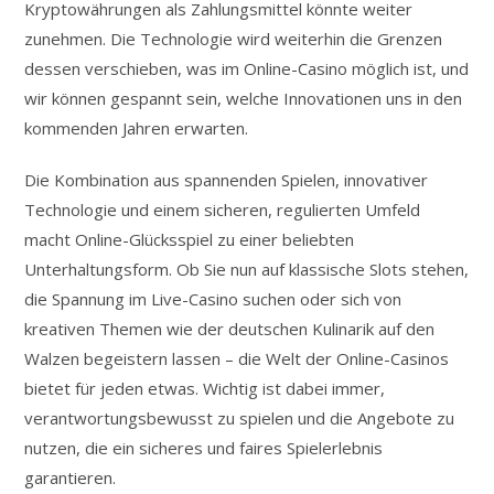
Kryptowährungen als Zahlungsmittel könnte weiter
zunehmen. Die Technologie wird weiterhin die Grenzen
dessen verschieben, was im Online-Casino möglich ist, und
wir können gespannt sein, welche Innovationen uns in den
kommenden Jahren erwarten.
Die Kombination aus spannenden Spielen, innovativer
Technologie und einem sicheren, regulierten Umfeld
macht Online-Glücksspiel zu einer beliebten
Unterhaltungsform. Ob Sie nun auf klassische Slots stehen,
die Spannung im Live-Casino suchen oder sich von
kreativen Themen wie der deutschen Kulinarik auf den
Walzen begeistern lassen – die Welt der Online-Casinos
bietet für jeden etwas. Wichtig ist dabei immer,
verantwortungsbewusst zu spielen und die Angebote zu
nutzen, die ein sicheres und faires Spielerlebnis
garantieren.