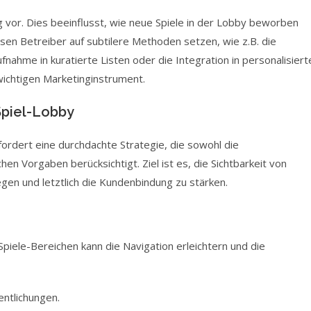
 vor. Dies beeinflusst, wie neue Spiele in der Lobby beworben
en Betreiber auf subtilere Methoden setzen, wie z.B. die
nahme in kuratierte Listen oder die Integration in personalisiert
ichtigen Marketinginstrument.
Spiel-Lobby
rfordert eine durchdachte Strategie, die sowohl die
hen Vorgaben berücksichtigt. Ziel ist es, die Sichtbarkeit von
egen und letztlich die Kundenbindung zu stärken.
piele-Bereichen kann die Navigation erleichtern und die
ntlichungen.