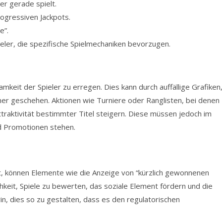
er gerade spielt.
progressiven Jackpots.
e”.
Spieler, die spezifische Spielmechaniken bevorzugen.
keit der Spieler zu erregen. Dies kann durch auffällige Grafiken
ner geschehen. Aktionen wie Turniere oder Ranglisten, bei denen
ttraktivität bestimmter Titel steigern. Diese müssen jedoch im
nd Promotionen stehen.
t, können Elemente wie die Anzeige von “kürzlich gewonnenen
eit, Spiele zu bewerten, das soziale Element fördern und die
in, dies so zu gestalten, dass es den regulatorischen