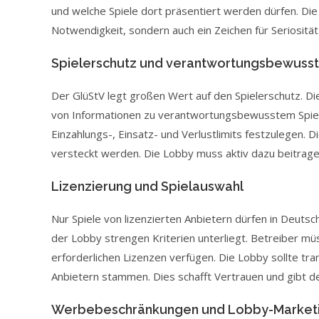
und welche Spiele dort präsentiert werden dürfen. Die E
Notwendigkeit, sondern auch ein Zeichen für Seriositä
Spielerschutz und verantwortungsbewusst
Der GlüStV legt großen Wert auf den Spielerschutz. Di
von Informationen zu verantwortungsbewusstem Spielen,
Einzahlungs-, Einsatz- und Verlustlimits festzulegen. D
versteckt werden. Die Lobby muss aktiv dazu beitragen
Lizenzierung und Spielauswahl
Nur Spiele von lizenzierten Anbietern dürfen in Deuts
der Lobby strengen Kriterien unterliegt. Betreiber müs
erforderlichen Lizenzen verfügen. Die Lobby sollte tra
Anbietern stammen. Dies schafft Vertrauen und gibt den
Werbebeschränkungen und Lobby-Market