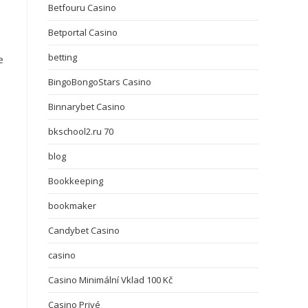
Betfouru Casino
Betportal Casino
betting
e
BingoBongoStars Casino
Binnarybet Casino
bkschool2.ru 70
blog
Bookkeeping
bookmaker
Candybet Casino
casino
Casino Minimální Vklad 100 Kč
Casino Privé