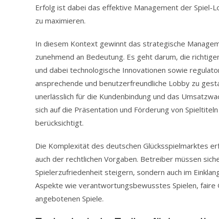
Erfolg ist dabei das effektive Management der Spiel-Lo
zu maximieren.
In diesem Kontext gewinnt das strategische Managemen
zunehmend an Bedeutung. Es geht darum, die richtigen S
und dabei technologische Innovationen sowie regulato
ansprechende und benutzerfreundliche Lobby zu gestalt
unerlässlich für die Kundenbindung und das Umsatzwa
sich auf die Präsentation und Förderung von Spieltite
berücksichtigt.
Die Komplexität des deutschen Glücksspielmarktes erf
auch der rechtlichen Vorgaben. Betreiber müssen sich
Spielerzufriedenheit steigern, sondern auch im Einklan
Aspekte wie verantwortungsbewusstes Spielen, faire 
angebotenen Spiele.