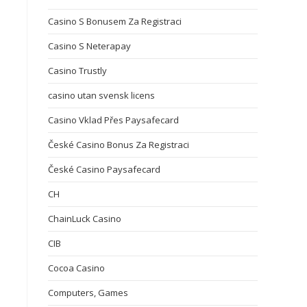
Casino S Bonusem Za Registraci
Casino S Neterapay
Casino Trustly
casino utan svensk licens
,
Casino Vklad Přes Paysafecard
České Casino Bonus Za Registraci
České Casino Paysafecard
CH
ChainLuck Casino
CIB
Cocoa Casino
Computers, Games