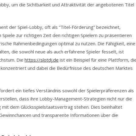
bby, um die Sichtbarkeit und Attraktivität der angebotenen Titel
t der Spiel-Lobby, oft als “Titel-Förderung” bezeichnet,
piele zur richtigen Zeit den richtigen Spielern zu präsentieren
rische Rahmenbedingungen optimal zu nutzen. Die Fähigkeit, eine
en, die sowohl neue als auch erfahrene Spieler fesselt, ist
chstum. Die
https://slotdj.de
ist ein Beispiel für eine Plattform, di
ln konzentriert und dabei die Bedürfnisse des deutschen Marktes
ordert ein tiefes Verständnis sowohl der Spielerpräferenzen als
erstellen, dass ihre Lobby-Management-Strategien nicht nur die
g mit dem Glücksspielstaatsvertrag stehen. Dies beinhaltet
Gewinnchancen und transparente Informationen über die