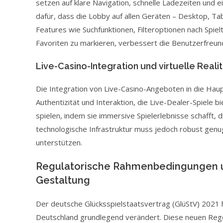
setzen auf klare Navigation, schnelle Ladezeiten und 
dafür, dass die Lobby auf allen Geräten – Desktop, Tab
Features wie Suchfunktionen, Filteroptionen nach Spielty
Favoriten zu markieren, verbessert die Benutzerfreundl
Live-Casino-Integration und virtuelle Realit
Die Integration von Live-Casino-Angeboten in die Haupt
Authentizität und Interaktion, die Live-Dealer-Spiele bi
spielen, indem sie immersive Spielerlebnisse schafft, 
technologische Infrastruktur muss jedoch robust genug
unterstützen.
Regulatorische Rahmenbedingungen un
Gestaltung
Der deutsche Glücksspielstaatsvertrag (GlüStV) 2021 h
Deutschland grundlegend verändert. Diese neuen Rege