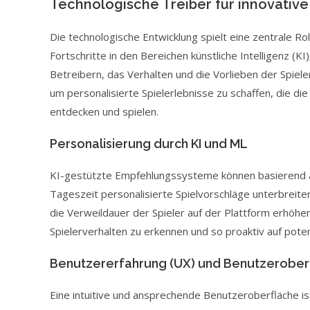
Technologische Treiber für innovative
Die technologische Entwicklung spielt eine zentrale R
Fortschritte in den Bereichen künstliche Intelligenz (K
Betreibern, das Verhalten und die Vorlieben der Spiele
um personalisierte Spielerlebnisse zu schaffen, die di
entdecken und spielen.
Personalisierung durch KI und ML
KI-gestützte Empfehlungssysteme können basierend au
Tageszeit personalisierte Spielvorschläge unterbreiten
die Verweildauer der Spieler auf der Plattform erhöh
Spielerverhalten zu erkennen und so proaktiv auf pote
Benutzererfahrung (UX) und Benutzeroberf
Eine intuitive und ansprechende Benutzeroberfläche 