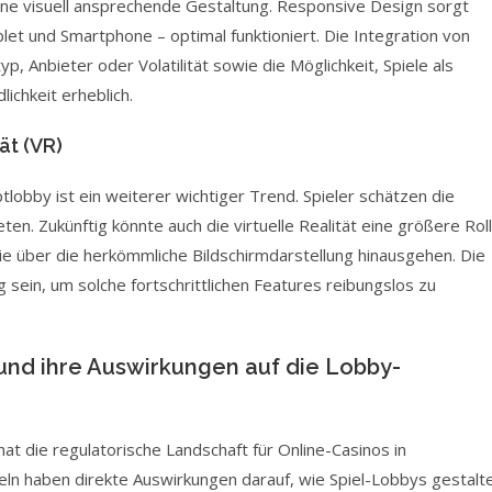
eine visuell ansprechende Gestaltung. Responsive Design sorgt
let und Smartphone – optimal funktioniert. Die Integration von
p, Anbieter oder Volatilität sowie die Möglichkeit, Spiele als
ichkeit erheblich.
ät (VR)
lobby ist ein weiterer wichtiger Trend. Spieler schätzen die
eten. Zukünftig könnte auch die virtuelle Realität eine größere Rol
die über die herkömmliche Bildschirmdarstellung hinausgehen. Die
 sein, um solche fortschrittlichen Features reibungslos zu
d ihre Auswirkungen auf die Lobby-
at die regulatorische Landschaft für Online-Casinos in
ln haben direkte Auswirkungen darauf, wie Spiel-Lobbys gestalt