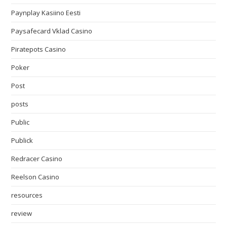
Paynplay Kasiino Eesti
Paysafecard Vklad Casino
Piratepots Casino
Poker
Post
posts
Public
Publick
Redracer Casino
Reelson Casino
resources
review