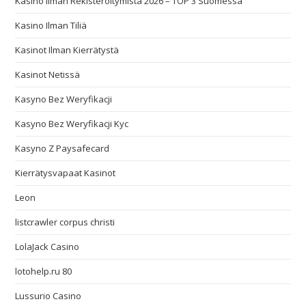
Kasino Ilman Rekisteröitymistä 2026 – TOP 3 Suomessa
Kasino Ilman Tiliä
Kasinot Ilman Kierrätystä
Kasinot Netissä
Kasyno Bez Weryfikacji
Kasyno Bez Weryfikacji Kyc
Kasyno Z Paysafecard
Kierrätysvapaat Kasinot
Leon
listcrawler corpus christi
LolaJack Casino
lotohelp.ru 80
Lussurio Casino