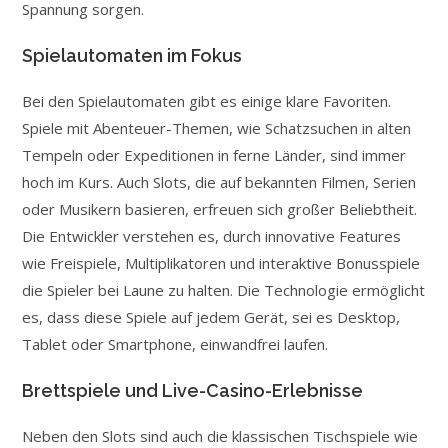
Spannung sorgen.
Spielautomaten im Fokus
Bei den Spielautomaten gibt es einige klare Favoriten.
Spiele mit Abenteuer-Themen, wie Schatzsuchen in alten
Tempeln oder Expeditionen in ferne Länder, sind immer
hoch im Kurs. Auch Slots, die auf bekannten Filmen, Serien
oder Musikern basieren, erfreuen sich großer Beliebtheit.
Die Entwickler verstehen es, durch innovative Features
wie Freispiele, Multiplikatoren und interaktive Bonusspiele
die Spieler bei Laune zu halten. Die Technologie ermöglicht
es, dass diese Spiele auf jedem Gerät, sei es Desktop,
Tablet oder Smartphone, einwandfrei laufen.
Brettspiele und Live-Casino-Erlebnisse
Neben den Slots sind auch die klassischen Tischspiele wie