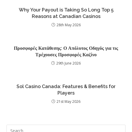
Why Your Payout is Taking So Long Top 5
Reasons at Canadian Casinos
28th May 2026
Προσφορές Κατάθεσης: Ο Απόλυτος Οδηγός για τις
Τρέχουσες Προσφορές Καζίνο
29th June 2026
Sol Casino Canada: Features & Benefits for
Players
21st May 2026