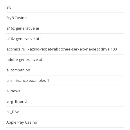
8,6
8ty8 Casino
a16z generative ai
a16z generative ai 1
acomics.ru~kazino-riobet-rabotchee-zerkalo-na-segodnya 100
adobe generative ai
ai companion
ai in finance examples 1
AI News
ai-girlfriend
all_BAz
Apple Pay Casino