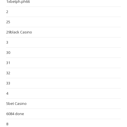
1xbetph.ph66
2
25
29black Casino
3
30
31
32
33
4
5bet Casino
6084 done
8