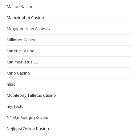
Maltan Kasinot
Mamzinobet Casino
Megapari New Casinos
Millioner Casino
MineBit Casino
Minimitalletus 5E
Mino Casino
misc
Mobilepay Talletus Casino
my_texts
N1 Αξιολόγηση Καζίνο
Nejlepsi Online Kasina