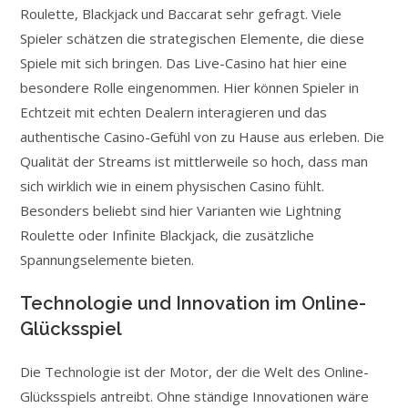
Roulette, Blackjack und Baccarat sehr gefragt. Viele
Spieler schätzen die strategischen Elemente, die diese
Spiele mit sich bringen. Das Live-Casino hat hier eine
besondere Rolle eingenommen. Hier können Spieler in
Echtzeit mit echten Dealern interagieren und das
authentische Casino-Gefühl von zu Hause aus erleben. Die
Qualität der Streams ist mittlerweile so hoch, dass man
sich wirklich wie in einem physischen Casino fühlt.
Besonders beliebt sind hier Varianten wie Lightning
Roulette oder Infinite Blackjack, die zusätzliche
Spannungselemente bieten.
Technologie und Innovation im Online-
Glücksspiel
Die Technologie ist der Motor, der die Welt des Online-
Glücksspiels antreibt. Ohne ständige Innovationen wäre