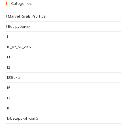
Categories
! Marvel Rivals Pro Tips
! Без рубрики
1
10_07_AU_AKS
11
12
123texts
16
17
18
1xbetapp-ph.com5