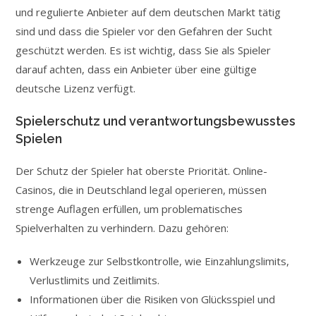
und regulierte Anbieter auf dem deutschen Markt tätig
sind und dass die Spieler vor den Gefahren der Sucht
geschützt werden. Es ist wichtig, dass Sie als Spieler
darauf achten, dass ein Anbieter über eine gültige
deutsche Lizenz verfügt.
Spielerschutz und verantwortungsbewusstes
Spielen
Der Schutz der Spieler hat oberste Priorität. Online-
Casinos, die in Deutschland legal operieren, müssen
strenge Auflagen erfüllen, um problematisches
Spielverhalten zu verhindern. Dazu gehören:
Werkzeuge zur Selbstkontrolle, wie Einzahlungslimits,
Verlustlimits und Zeitlimits.
Informationen über die Risiken von Glücksspiel und