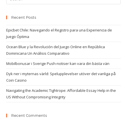
Recent Posts
Epicbet Chile: Navegando el Registro para una Experiencia de
Juego Óptima
Ocean Blue y la Revolución del Juego Online en República
Dominicana Un Análisis Comparativo
Mobilbonusar i Sverige Push-notiser kan vara din bästa vän
Dyk ner i myternas värld: Spelupplevelser utöver det vanliga på
Coin Casino
Navigating the Academic Tightrope: Affordable Essay Help in the
US Without Compromising Integrity
Recent Comments