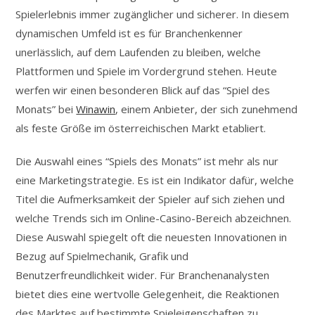
Spielerlebnis immer zugänglicher und sicherer. In diesem
dynamischen Umfeld ist es für Branchenkenner
unerlässlich, auf dem Laufenden zu bleiben, welche
Plattformen und Spiele im Vordergrund stehen. Heute
werfen wir einen besonderen Blick auf das “Spiel des
Monats” bei
Winawin
, einem Anbieter, der sich zunehmend
als feste Größe im österreichischen Markt etabliert.
Die Auswahl eines “Spiels des Monats” ist mehr als nur
eine Marketingstrategie. Es ist ein Indikator dafür, welche
Titel die Aufmerksamkeit der Spieler auf sich ziehen und
welche Trends sich im Online-Casino-Bereich abzeichnen.
Diese Auswahl spiegelt oft die neuesten Innovationen in
Bezug auf Spielmechanik, Grafik und
Benutzerfreundlichkeit wider. Für Branchenanalysten
bietet dies eine wertvolle Gelegenheit, die Reaktionen
des Marktes auf bestimmte Spieleigenschaften zu