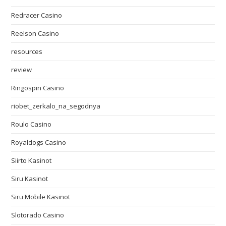
Redracer Casino
Reelson Casino
resources
review
Ringospin Casino
riobet_zerkalo_na_segodnya
Roulo Casino
Royaldogs Casino
Siirto Kasinot
Siru Kasinot
Siru Mobile Kasinot
Slotorado Casino