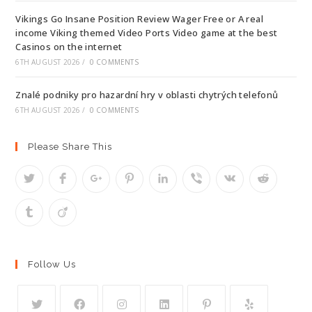
Vikings Go Insane Position Review Wager Free or A real
income Viking themed Video Ports Video game at the best
Casinos on the internet
6TH AUGUST 2026
/
0 COMMENTS
Znalé podniky pro hazardní hry v oblasti chytrých telefonů
6TH AUGUST 2026
/
0 COMMENTS
Please Share This
Follow Us