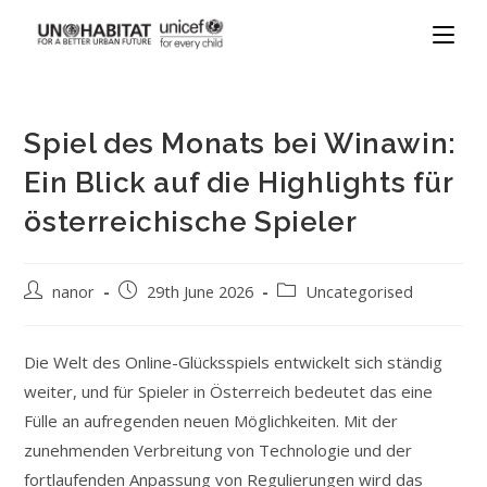
Spiel des Monats bei Winawin:
Ein Blick auf die Highlights für
österreichische Spieler
nanor
29th June 2026
Uncategorised
Die Welt des Online-Glücksspiels entwickelt sich ständig
weiter, und für Spieler in Österreich bedeutet das eine
Fülle an aufregenden neuen Möglichkeiten. Mit der
zunehmenden Verbreitung von Technologie und der
fortlaufenden Anpassung von Regulierungen wird das