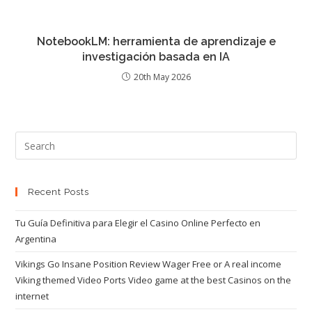
NotebookLM: herramienta de aprendizaje e
investigación basada en IA
20th May 2026
Recent Posts
Tu Guía Definitiva para Elegir el Casino Online Perfecto en
Argentina
Vikings Go Insane Position Review Wager Free or A real income
Viking themed Video Ports Video game at the best Casinos on the
internet