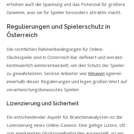
erhöhen auch die Spannung und das Potenzial für größere
Gewinne, was sie für Spieler besonders attraktiv macht.
Regulierungen und Spielerschutz in
Österreich
Die rechtlichen Rahmenbedingungen für Online-
Glücksspiele sind in Österreich klar definiert und werden
kontinuierlich weiterentwickelt, um den Schutz der Spieler
zu gewährleisten. Seriöse Anbieter wie
Winawin
agieren
innerhalb dieser Regulierungen und legen großen Wert auf
verantwortungsbewusstes Spielen.
Lizenzierung und Sicherheit
Ein entscheidender Aspekt für Branchenanalysten ist die
Lizenzierung eines Online-Casinos. Eine gültige Lizenz, oft
von anerkannten Glücksspielbehörden ausgestellt, ist ein