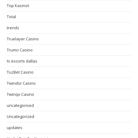
Top Kasinot
Total
trends
Truelayer Casino
Trumo Casino
ts escorts dallas
TuzBet Casino
Twindor Casino
Twinqo Casino
uncategorised
Uncategorized
updates