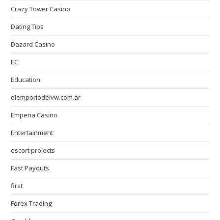
Crazy Tower Сasino
Dating Tips
Dazard Casino
EC
Education
elemporiodelvw.com.ar
Emperia Casino
Entertainment
escort projects
Fast Payouts
first
Forex Trading