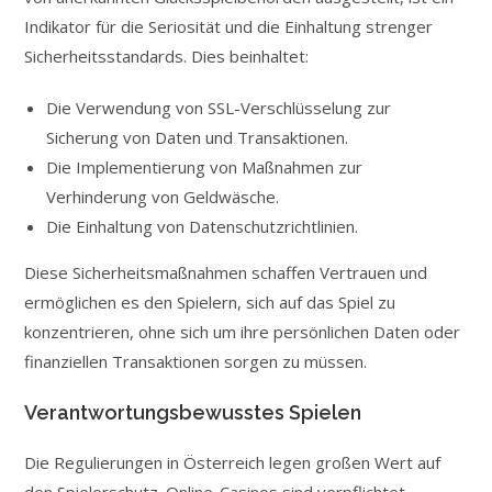
Indikator für die Seriosität und die Einhaltung strenger
Sicherheitsstandards. Dies beinhaltet:
Die Verwendung von SSL-Verschlüsselung zur
Sicherung von Daten und Transaktionen.
Die Implementierung von Maßnahmen zur
Verhinderung von Geldwäsche.
Die Einhaltung von Datenschutzrichtlinien.
Diese Sicherheitsmaßnahmen schaffen Vertrauen und
ermöglichen es den Spielern, sich auf das Spiel zu
konzentrieren, ohne sich um ihre persönlichen Daten oder
finanziellen Transaktionen sorgen zu müssen.
Verantwortungsbewusstes Spielen
Die Regulierungen in Österreich legen großen Wert auf