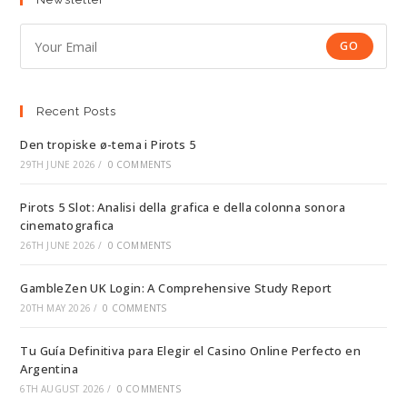
GO
Recent Posts
Den tropiske ø-tema i Pirots 5
29TH JUNE 2026
/
0 COMMENTS
Pirots 5 Slot: Analisi della grafica e della colonna sonora
cinematografica
26TH JUNE 2026
/
0 COMMENTS
GambleZen UK Login: A Comprehensive Study Report
20TH MAY 2026
/
0 COMMENTS
Tu Guía Definitiva para Elegir el Casino Online Perfecto en
Argentina
6TH AUGUST 2026
/
0 COMMENTS