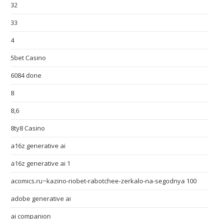
32
33
4
5bet Casino
6084 done
8
8,6
8ty8 Casino
a16z generative ai
a16z generative ai 1
acomics.ru~kazino-riobet-rabotchee-zerkalo-na-segodnya 100
adobe generative ai
ai companion