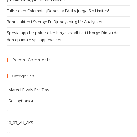
Fullreto en Colombia: ¡Deposita Fácil y Juega Sin Límites!
Bonusjakten i Sverige En Djupdykning för Analytiker
Spesialapp for poker eller bingo vs. all-i-ett i Norge Din guide til
den optimale spillopplevelsen
Recent Comments
Categories
! Marvel Rivals Pro Tips
! Без рубрики
1
10_07_AU_AKS
11