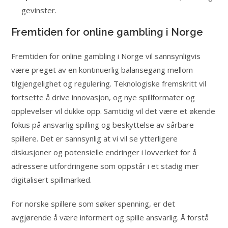
gevinster.
Fremtiden for online gambling i Norge
Fremtiden for online gambling i Norge vil sannsynligvis
være preget av en kontinuerlig balansegang mellom
tilgjengelighet og regulering. Teknologiske fremskritt vil
fortsette å drive innovasjon, og nye spillformater og
opplevelser vil dukke opp. Samtidig vil det være et økende
fokus på ansvarlig spilling og beskyttelse av sårbare
spillere. Det er sannsynlig at vi vil se ytterligere
diskusjoner og potensielle endringer i lovverket for å
adressere utfordringene som oppstår i et stadig mer
digitalisert spillmarked.
For norske spillere som søker spenning, er det
avgjørende å være informert og spille ansvarlig. Å forstå