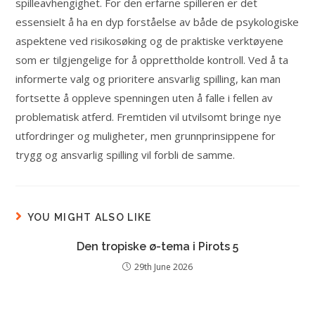
spilleavhengighet. For den erfarne spilleren er det
essensielt å ha en dyp forståelse av både de psykologiske
aspektene ved risikosøking og de praktiske verktøyene
som er tilgjengelige for å opprettholde kontroll. Ved å ta
informerte valg og prioritere ansvarlig spilling, kan man
fortsette å oppleve spenningen uten å falle i fellen av
problematisk atferd. Fremtiden vil utvilsomt bringe nye
utfordringer og muligheter, men grunnprinsippene for
trygg og ansvarlig spilling vil forbli de samme.
YOU MIGHT ALSO LIKE
Den tropiske ø-tema i Pirots 5
29th June 2026