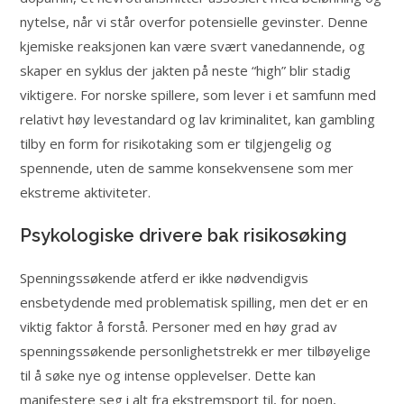
nytelse, når vi står overfor potensielle gevinster. Denne
kjemiske reaksjonen kan være svært vanedannende, og
skaper en syklus der jakten på neste “high” blir stadig
viktigere. For norske spillere, som lever i et samfunn med
relativt høy levestandard og lav kriminalitet, kan gambling
tilby en form for risikotaking som er tilgjengelig og
spennende, uten de samme konsekvensene som mer
ekstreme aktiviteter.
Psykologiske drivere bak risikosøking
Spenningssøkende atferd er ikke nødvendigvis
ensbetydende med problematisk spilling, men det er en
viktig faktor å forstå. Personer med en høy grad av
spenningssøkende personlighetstrekk er mer tilbøyelige
til å søke nye og intense opplevelser. Dette kan
manifestere seg i alt fra ekstremsport til, for noen,