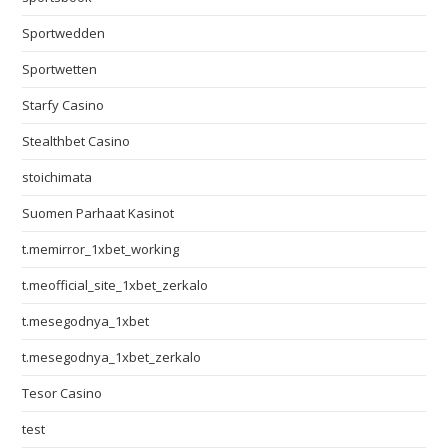
Sportwedden
Sportwetten
Starfy Casino
Stealthbet Casino
stoichimata
Suomen Parhaat Kasinot
t.memirror_1xbet_working
t.meofficial_site_1xbet_zerkalo
t.mesegodnya_1xbet
t.mesegodnya_1xbet_zerkalo
Tesor Casino
test