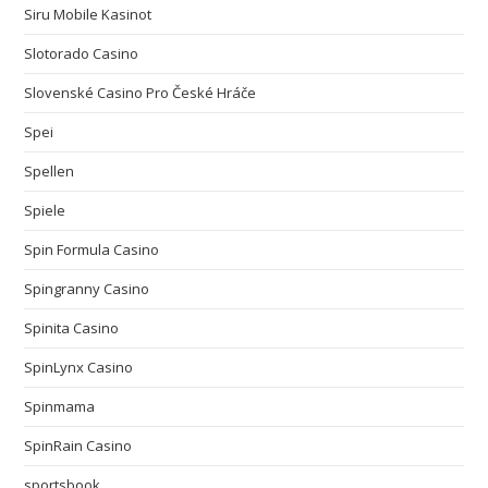
Siru Mobile Kasinot
Slotorado Casino
Slovenské Casino Pro České Hráče
Spei
Spellen
Spiele
Spin Formula Casino
Spingranny Casino
Spinita Casino
SpinLynx Casino
Spinmama
SpinRain Casino
sportsbook