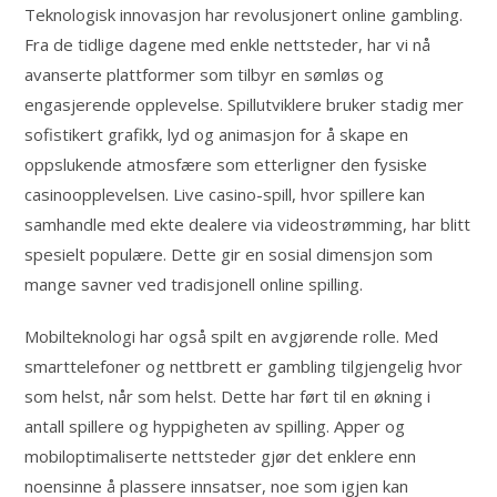
Teknologisk innovasjon har revolusjonert online gambling.
Fra de tidlige dagene med enkle nettsteder, har vi nå
avanserte plattformer som tilbyr en sømløs og
engasjerende opplevelse. Spillutviklere bruker stadig mer
sofistikert grafikk, lyd og animasjon for å skape en
oppslukende atmosfære som etterligner den fysiske
casinoopplevelsen. Live casino-spill, hvor spillere kan
samhandle med ekte dealere via videostrømming, har blitt
spesielt populære. Dette gir en sosial dimensjon som
mange savner ved tradisjonell online spilling.
Mobilteknologi har også spilt en avgjørende rolle. Med
smarttelefoner og nettbrett er gambling tilgjengelig hvor
som helst, når som helst. Dette har ført til en økning i
antall spillere og hyppigheten av spilling. Apper og
mobiloptimaliserte nettsteder gjør det enklere enn
noensinne å plassere innsatser, noe som igjen kan