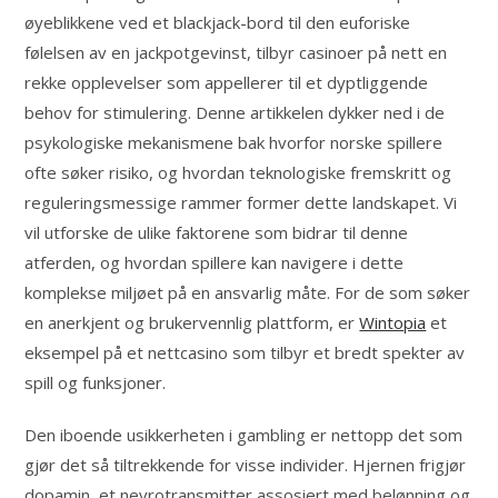
øyeblikkene ved et blackjack-bord til den euforiske
følelsen av en jackpotgevinst, tilbyr casinoer på nett en
rekke opplevelser som appellerer til et dyptliggende
behov for stimulering. Denne artikkelen dykker ned i de
psykologiske mekanismene bak hvorfor norske spillere
ofte søker risiko, og hvordan teknologiske fremskritt og
reguleringsmessige rammer former dette landskapet. Vi
vil utforske de ulike faktorene som bidrar til denne
atferden, og hvordan spillere kan navigere i dette
komplekse miljøet på en ansvarlig måte. For de som søker
en anerkjent og brukervennlig plattform, er
Wintopia
et
eksempel på et nettcasino som tilbyr et bredt spekter av
spill og funksjoner.
Den iboende usikkerheten i gambling er nettopp det som
gjør det så tiltrekkende for visse individer. Hjernen frigjør
dopamin, et nevrotransmitter assosiert med belønning og