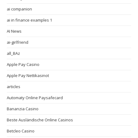
ai companion
ai in finance examples 1
AI News
ai-girlfriend
all_BAz
Apple Pay Casino
Apple Pay Nettikasinot
articles
Automaty Online Paysafecard
Bananzia Casino
Beste Ausländische Online Casinos
Betcleo Casino