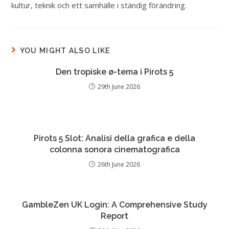
kultur, teknik och ett samhälle i ständig förändring.
YOU MIGHT ALSO LIKE
Den tropiske ø-tema i Pirots 5
29th June 2026
Pirots 5 Slot: Analisi della grafica e della
colonna sonora cinematografica
26th June 2026
GambleZen UK Login: A Comprehensive Study
Report