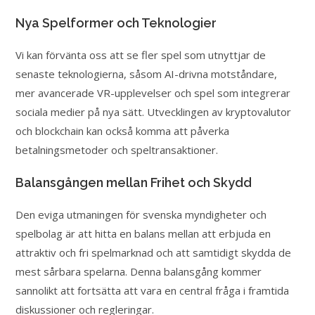
Nya Spelformer och Teknologier
Vi kan förvänta oss att se fler spel som utnyttjar de
senaste teknologierna, såsom AI-drivna motståndare,
mer avancerade VR-upplevelser och spel som integrerar
sociala medier på nya sätt. Utvecklingen av kryptovalutor
och blockchain kan också komma att påverka
betalningsmetoder och speltransaktioner.
Balansgången mellan Frihet och Skydd
Den eviga utmaningen för svenska myndigheter och
spelbolag är att hitta en balans mellan att erbjuda en
attraktiv och fri spelmarknad och att samtidigt skydda de
mest sårbara spelarna. Denna balansgång kommer
sannolikt att fortsätta att vara en central fråga i framtida
diskussioner och regleringar.