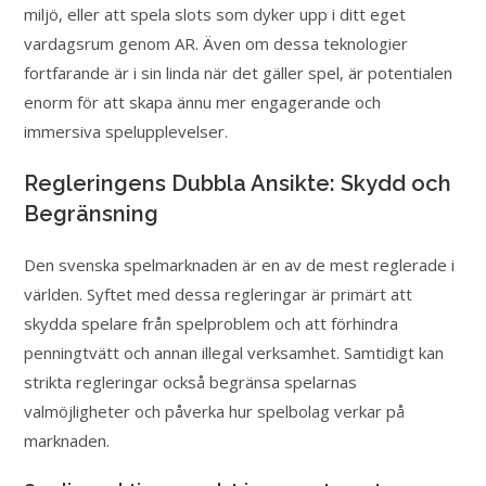
miljö, eller att spela slots som dyker upp i ditt eget
vardagsrum genom AR. Även om dessa teknologier
fortfarande är i sin linda när det gäller spel, är potentialen
enorm för att skapa ännu mer engagerande och
immersiva spelupplevelser.
Regleringens Dubbla Ansikte: Skydd och
Begränsning
Den svenska spelmarknaden är en av de mest reglerade i
världen. Syftet med dessa regleringar är primärt att
skydda spelare från spelproblem och att förhindra
penningtvätt och annan illegal verksamhet. Samtidigt kan
strikta regleringar också begränsa spelarnas
valmöjligheter och påverka hur spelbolag verkar på
marknaden.