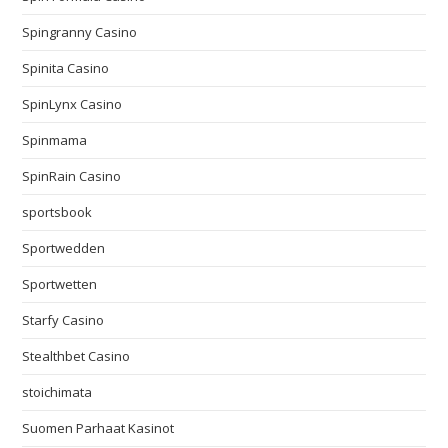
Spingranny Casino
Spinita Casino
SpinLynx Casino
Spinmama
SpinRain Casino
sportsbook
Sportwedden
Sportwetten
Starfy Casino
Stealthbet Casino
stoichimata
Suomen Parhaat Kasinot