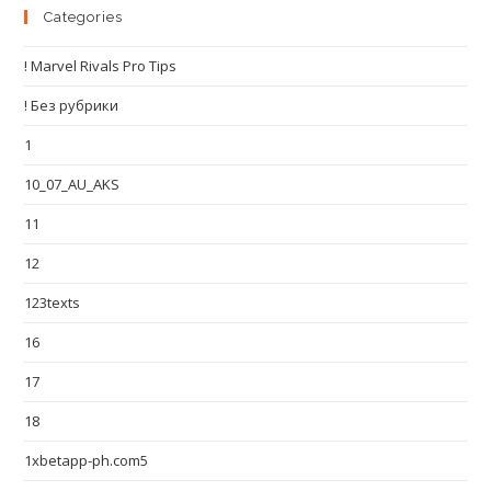
Categories
! Marvel Rivals Pro Tips
! Без рубрики
1
10_07_AU_AKS
11
12
123texts
16
17
18
1xbetapp-ph.com5