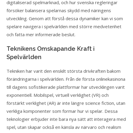
digitaliserad spelmarknad, och hur svenska regleringar
försöker balansera spelarnas skydd med näringens
utveckling. Genom att förstå dessa dynamiker kan vi som
spelare navigera i spelvärlden med större medvetenhet
och fatta mer informerade beslut.
Teknikens Omskapande Kraft i
Spelvärlden
Tekniken har varit den enskilt största drivkraften bakom
förändringarna i spelvärlden. Från de första onlinekasinona
till dagens sofistikerade plattformar har utvecklingen varit
exponentiell. Mobilspel, virtuell verklighet (VR) och
förstärkt verklighet (AR) är inte längre science fiction, utan
verkliga komponenter som formar hur vi spelar. Dessa
teknologier erbjuder inte bara nya sätt att interagera med
spel, utan skapar också en känsla av närvaro och realism