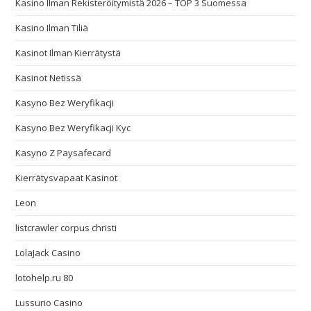
Kasino Ilman Rekisteröitymistä 2026 – TOP 3 Suomessa
Kasino Ilman Tiliä
Kasinot Ilman Kierrätystä
Kasinot Netissä
Kasyno Bez Weryfikacji
Kasyno Bez Weryfikacji Kyc
Kasyno Z Paysafecard
Kierrätysvapaat Kasinot
Leon
listcrawler corpus christi
LolaJack Casino
lotohelp.ru 80
Lussurio Casino