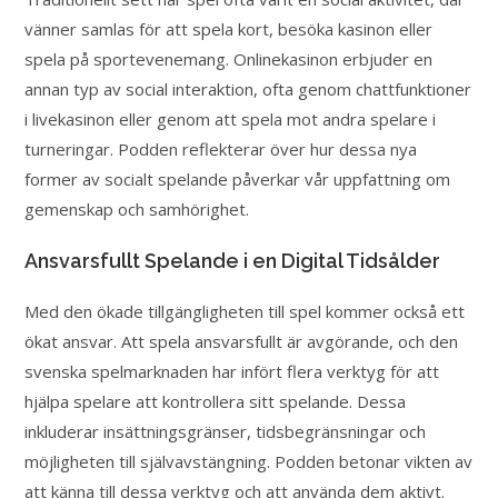
vänner samlas för att spela kort, besöka kasinon eller
spela på sportevenemang. Onlinekasinon erbjuder en
annan typ av social interaktion, ofta genom chattfunktioner
i livekasinon eller genom att spela mot andra spelare i
turneringar. Podden reflekterar över hur dessa nya
former av socialt spelande påverkar vår uppfattning om
gemenskap och samhörighet.
Ansvarsfullt Spelande i en Digital Tidsålder
Med den ökade tillgängligheten till spel kommer också ett
ökat ansvar. Att spela ansvarsfullt är avgörande, och den
svenska spelmarknaden har infört flera verktyg för att
hjälpa spelare att kontrollera sitt spelande. Dessa
inkluderar insättningsgränser, tidsbegränsningar och
möjligheten till självavstängning. Podden betonar vikten av
att känna till dessa verktyg och att använda dem aktivt.