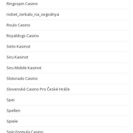
Ringospin Casino
riobet_zerkalo_na_segodnya
Roulo Casino
Royaldogs Casino
Siirto Kasinot
Siru Kasinot
Siru Mobile Kasinot
Slotorado Casino
Slovenské Casino Pro České Hráče
Spei
Spellen
Spiele
Spin Formula Casino