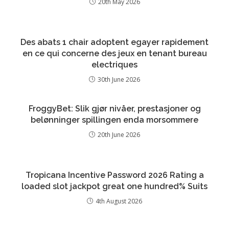
20th May 2026
Des abats 1 chair adoptent egayer rapidement
en ce qui concerne des jeux en tenant bureau
electriques
30th June 2026
FroggyBet: Slik gjør nivåer, prestasjoner og
belønninger spillingen enda morsommere
20th June 2026
Tropicana Incentive Password 2026 Rating a
loaded slot jackpot great one hundred% Suits
4th August 2026