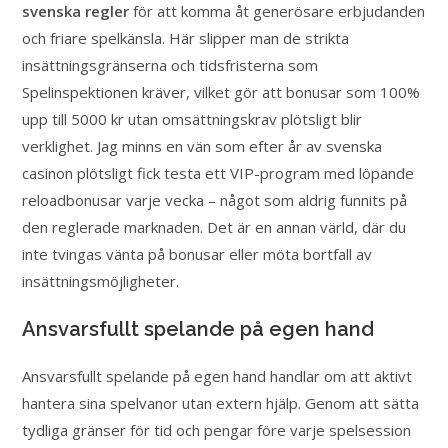
svenska regler
för att komma åt generösare erbjudanden
och friare spelkänsla. Här slipper man de strikta
insättningsgränserna och tidsfristerna som
Spelinspektionen kräver, vilket gör att bonusar som 100%
upp till 5000 kr utan omsättningskrav plötsligt blir
verklighet. Jag minns en vän som efter år av svenska
casinon plötsligt fick testa ett VIP-program med löpande
reloadbonusar varje vecka – något som aldrig funnits på
den reglerade marknaden. Det är en annan värld, där du
inte tvingas vänta på bonusar eller möta bortfall av
insättningsmöjligheter.
Ansvarsfullt spelande på egen hand
Ansvarsfullt spelande på egen hand handlar om att aktivt
hantera sina spelvanor utan extern hjälp. Genom att sätta
tydliga gränser för tid och pengar före varje spelsession