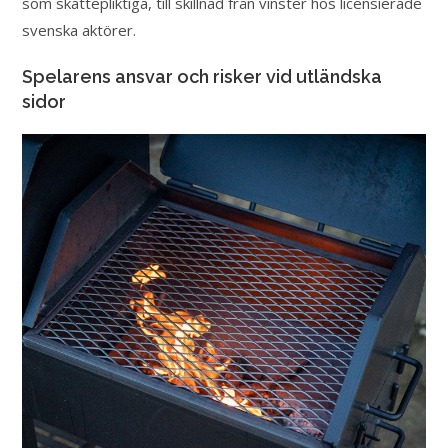
som skattepliktiga, till skillnad från vinster hos licensierade
svenska aktörer.
Spelarens ansvar och risker vid utländska
sidor