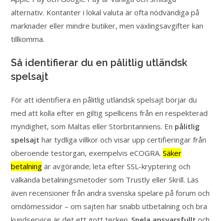
alternativ. Kontanter i lokal valuta är ofta nödvändiga på
marknader eller mindre butiker, men växlingsavgifter kan
tillkomma.
Så identifierar du en pålitlig utländsk
spelsajt
För att identifiera en pålitlig utländsk spelsajt börjar du
med att kolla efter en giltig spellicens från en respekterad
myndighet, som Maltas eller Storbritanniens. En
pålitlig
spelsajt
har tydliga villkor och visar upp certifieringar från
oberoende testorgan, exempelvis eCOGRA.
Säker
betalning
är avgörande; leta efter SSL-kryptering och
välkända betalningsmetoder som Trustly eller Skrill. Läs
även recensioner från andra svenska spelare på forum och
omdömessidor – om sajten har snabb utbetalning och bra
kundservice är det ett gott tecken.
Spela ansvarsfullt
och