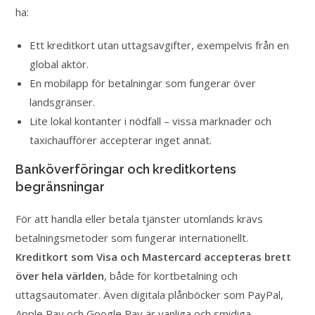
ha:
Ett kreditkort utan uttagsavgifter, exempelvis från en
global aktör.
En mobilapp för betalningar som fungerar över
landsgränser.
Lite lokal kontanter i nödfall – vissa marknader och
taxichaufförer accepterar inget annat.
Banköverföringar och kreditkortens
begränsningar
För att handla eller betala tjänster utomlands krävs
betalningsmetoder som fungerar internationellt.
Kreditkort som Visa och Mastercard accepteras brett
över hela världen
, både för kortbetalning och
uttagsautomater. Även digitala plånböcker som PayPal,
Apple Pay och Google Pay är vanliga och smidiga