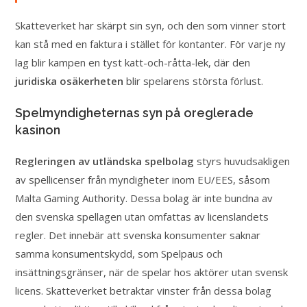
Skatteverket har skärpt sin syn, och den som vinner stort
kan stå med en faktura i stället för kontanter. För varje ny
lag blir kampen en tyst katt-och-råtta-lek, där den
juridiska osäkerheten
blir spelarens största förlust.
Spelmyndigheternas syn på oreglerade
kasinon
Regleringen av utländska spelbolag
styrs huvudsakligen
av spellicenser från myndigheter inom EU/EES, såsom
Malta Gaming Authority. Dessa bolag är inte bundna av
den svenska spellagen utan omfattas av licenslandets
regler. Det innebär att svenska konsumenter saknar
samma konsumentskydd, som Spelpaus och
insättningsgränser, när de spelar hos aktörer utan svensk
licens. Skatteverket betraktar vinster från dessa bolag