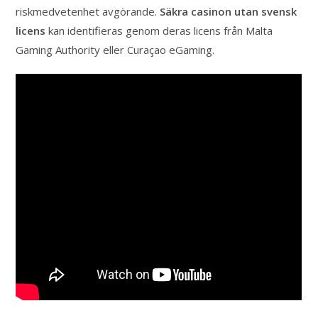
riskmedvetenhet avgörande.
Säkra casinon utan svensk
licens
kan identifieras genom deras licens från Malta
Gaming Authority eller Curaçao eGaming.