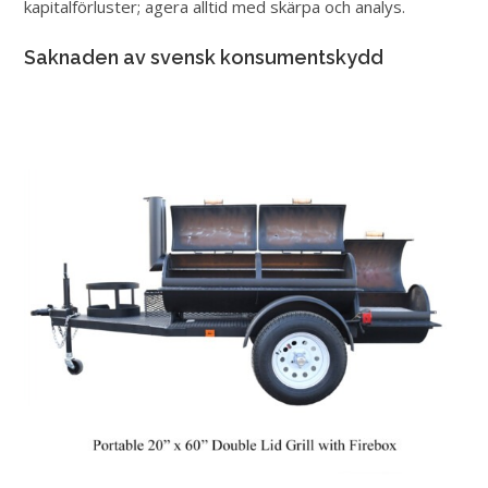
kapitalförluster; agera alltid med skärpa och analys.
Saknaden av svensk konsumentskydd