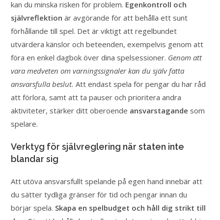
kan du minska risken för problem.
Egenkontroll och
självreflektion
är avgörande för att behålla ett sunt
förhållande till spel. Det är viktigt att regelbundet
utvärdera känslor och beteenden, exempelvis genom att
föra en enkel dagbok över dina spelsessioner.
Genom att
vara medveten om varningssignaler kan du själv fatta
ansvarsfulla beslut.
Att endast spela för pengar du har råd
att förlora, samt att ta pauser och prioritera andra
aktiviteter, stärker ditt oberoende
ansvarstagande
som
spelare.
Verktyg för självreglering när staten inte
blandar sig
Att utöva ansvarsfullt spelande på egen hand innebär att
du sätter tydliga gränser för tid och pengar innan du
börjar spela.
Skapa en spelbudget och håll dig strikt till