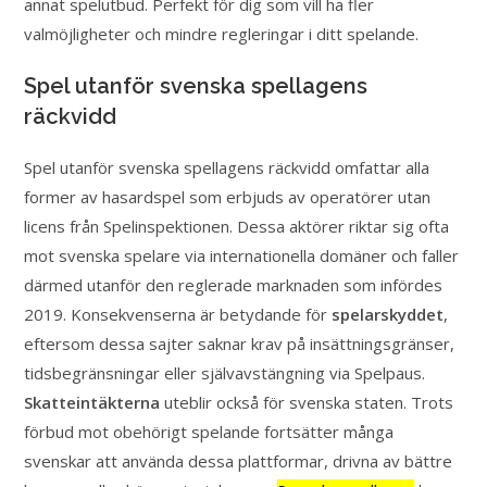
annat spelutbud. Perfekt för dig som vill ha fler
valmöjligheter och mindre regleringar i ditt spelande.
Spel utanför svenska spellagens
räckvidd
Spel utanför svenska spellagens räckvidd omfattar alla
former av hasardspel som erbjuds av operatörer utan
licens från Spelinspektionen. Dessa aktörer riktar sig ofta
mot svenska spelare via internationella domäner och faller
därmed utanför den reglerade marknaden som infördes
2019. Konsekvenserna är betydande för
spelarskyddet
,
eftersom dessa sajter saknar krav på insättningsgränser,
tidsbegränsningar eller självavstängning via Spelpaus.
Skatteintäkterna
uteblir också för svenska staten. Trots
förbud mot obehörigt spelande fortsätter många
svenskar att använda dessa plattformar, drivna av bättre