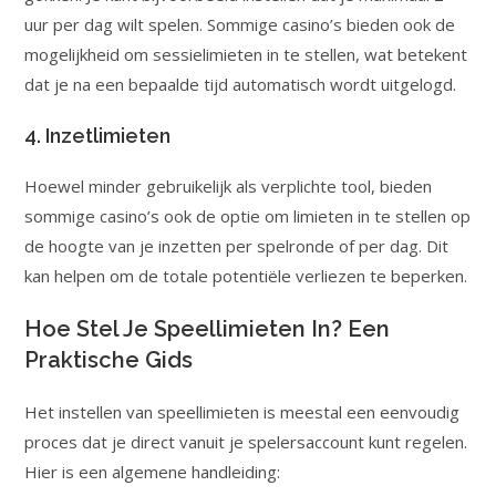
uur per dag wilt spelen. Sommige casino’s bieden ook de
mogelijkheid om sessielimieten in te stellen, wat betekent
dat je na een bepaalde tijd automatisch wordt uitgelogd.
4. Inzetlimieten
Hoewel minder gebruikelijk als verplichte tool, bieden
sommige casino’s ook de optie om limieten in te stellen op
de hoogte van je inzetten per spelronde of per dag. Dit
kan helpen om de totale potentiële verliezen te beperken.
Hoe Stel Je Speellimieten In? Een
Praktische Gids
Het instellen van speellimieten is meestal een eenvoudig
proces dat je direct vanuit je spelersaccount kunt regelen.
Hier is een algemene handleiding: