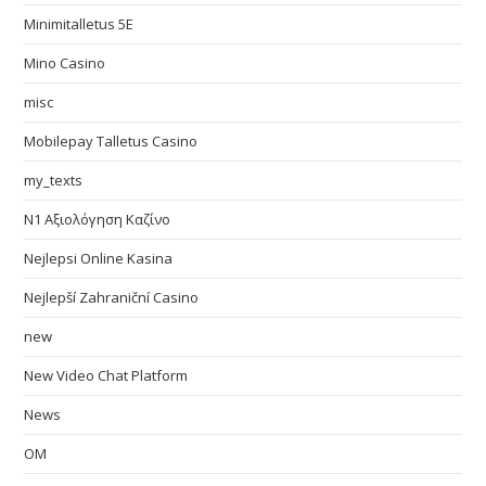
Minimitalletus 5E
Mino Casino
misc
Mobilepay Talletus Casino
my_texts
N1 Αξιολόγηση Καζίνο
Nejlepsi Online Kasina
Nejlepší Zahraniční Casino
new
New Video Chat Platform
News
OM