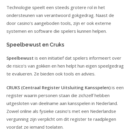
Technologie speelt een steeds grotere rol in het
ondersteunen van verantwoord gokgedrag. Naast de
door casino’s aangeboden tools, zijn er ook externe
systemen en software die spelers kunnen helpen.
Speelbewust en Cruks
Speelbewust
is een initiatief dat spelers informeert over
de risico’s van gokken en hen helpt hun eigen speelgedrag
te evalueren. Ze bieden ook tools en advies.
CRUKS (Centraal Register Uitsluiting Kansspelen)
is een
register waarin personen staan die zichzelf hebben
uitgesloten van deelname aan kansspelen in Nederland.
Zowel online als fysieke casino’s met een Nederlandse
vergunning zijn verplicht om dit register te raadplegen
voordat ze iemand toelaten.