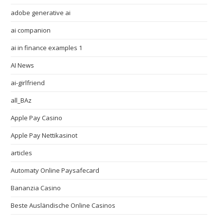
adobe generative ai
ai companion
ai in finance examples 1
AI News
ai-girlfriend
all_BAz
Apple Pay Casino
Apple Pay Nettikasinot
articles
Automaty Online Paysafecard
Bananzia Casino
Beste Ausländische Online Casinos