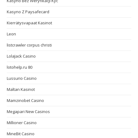
Kasyno Bez Weryfikacji Kyc
Kasyno Z Paysafecard
Kierrätysvapaat Kasinot
Leon
listcrawler corpus christi
LolaJack Casino
lotohelp.ru 80
Lussurio Casino
Maltan Kasinot
Mamzinobet Casino
Megapari New Casinos
Millioner Casino
MineBit Casino