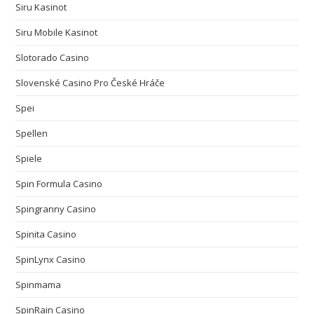
Siru Kasinot
Siru Mobile Kasinot
Slotorado Casino
Slovenské Casino Pro České Hráče
Spei
Spellen
Spiele
Spin Formula Casino
Spingranny Casino
Spinita Casino
SpinLynx Casino
Spinmama
SpinRain Casino