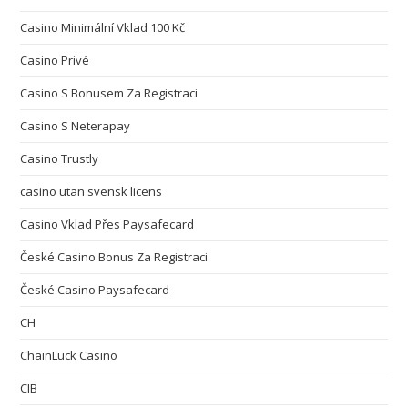
Casino Minimální Vklad 100 Kč
Casino Privé
Casino S Bonusem Za Registraci
Casino S Neterapay
Casino Trustly
casino utan svensk licens
Casino Vklad Přes Paysafecard
České Casino Bonus Za Registraci
České Casino Paysafecard
CH
ChainLuck Casino
CIB