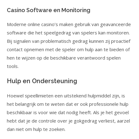
Casino Software en Monitoring
Moderne online casino’s maken gebruik van geavanceerde
software die het speelgedrag van spelers kan monitoren.
Bij signalen van problematisch gedrag kunnen zij proactief
contact opnemen met de speler om hulp aan te bieden of
hen te wijzen op de beschikbare verantwoord spelen
tools.
Hulp en Ondersteuning
Hoewel speellimieten een uitstekend hulpmiddel zijn, is
het belangrijk om te weten dat er ook professionele hulp
beschikbaar is voor wie dat nodig heeft. Als je het gevoel
hebt dat je de controle over je gokgedrag verliest, aarzel
dan niet om hulp te zoeken.