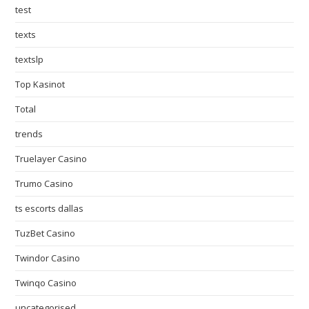
test
texts
textslp
Top Kasinot
Total
trends
Truelayer Casino
Trumo Casino
ts escorts dallas
TuzBet Casino
Twindor Casino
Twinqo Casino
uncategorised