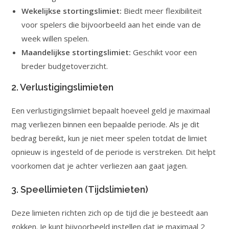
Wekelijkse stortingslimiet:
Biedt meer flexibiliteit
voor spelers die bijvoorbeeld aan het einde van de
week willen spelen.
Maandelijkse stortingslimiet:
Geschikt voor een
breder budgetoverzicht.
2. Verlustigingslimieten
Een verlustigingslimiet bepaalt hoeveel geld je maximaal
mag verliezen binnen een bepaalde periode. Als je dit
bedrag bereikt, kun je niet meer spelen totdat de limiet
opnieuw is ingesteld of de periode is verstreken. Dit helpt
voorkomen dat je achter verliezen aan gaat jagen.
3. Speellimieten (Tijdslimieten)
Deze limieten richten zich op de tijd die je besteedt aan
gokken. Je kunt bijvoorbeeld instellen dat je maximaal 2