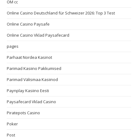
OM cc
Online Casino Deutschland für Schweizer 2026: Top 3 Test
Online Casino Paysafe
Online Casino Vklad Paysafecard
pages
Parhaat Nordea Kasinot
Parimad Kasiino Pakkumised
Parimad Välismaa Kasiinod
Paynplay Kasiino Eesti
Paysafecard Vklad Casino
Piratepots Casino
Poker
Post