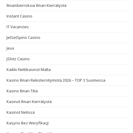
Ilmaiskierroksia Ilman Kierrätystä
Instant Casino
IT Vacancies
JetSetSpins Casino
Jeux
JSlotz Casino
Kaikki Nettikasinot Malta
Kasino Ilman Rekisteröitymistä 2026 – TOP 3 Suomessa
Kasino Ilman Tiliä
Kasinot Ilman Kierrätystä
Kasinot Netissä
Kasyno Bez Weryfikacji