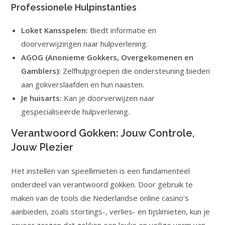
Professionele Hulpinstanties
Loket Kansspelen:
Biedt informatie en
doorverwijzingen naar hulpverlening.
AGOG (Anonieme Gokkers, Overgekomenen en
Gamblers):
Zelfhulpgroepen die ondersteuning bieden
aan gokverslaafden en hun naasten.
Je huisarts:
Kan je doorverwijzen naar
gespecialiseerde hulpverlening.
Verantwoord Gokken: Jouw Controle,
Jouw Plezier
Het instellen van speellimieten is een fundamenteel
onderdeel van verantwoord gokken. Door gebruik te
maken van de tools die Nederlandse online casino’s
aanbieden, zoals stortings-, verlies- en tijslimieten, kun je