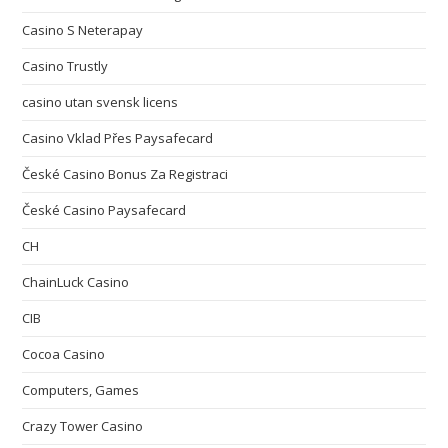
Casino S Neterapay
Casino Trustly
casino utan svensk licens
Casino Vklad Přes Paysafecard
České Casino Bonus Za Registraci
České Casino Paysafecard
CH
ChainLuck Casino
CIB
Cocoa Casino
Computers, Games
Crazy Tower Сasino