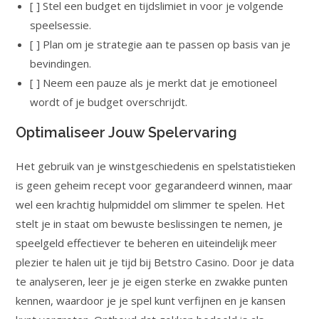
[ ] Stel een budget en tijdslimiet in voor je volgende
speelsessie.
[ ] Plan om je strategie aan te passen op basis van je
bevindingen.
[ ] Neem een pauze als je merkt dat je emotioneel
wordt of je budget overschrijdt.
Optimaliseer Jouw Spelervaring
Het gebruik van je winstgeschiedenis en spelstatistieken
is geen geheim recept voor gegarandeerd winnen, maar
wel een krachtig hulpmiddel om slimmer te spelen. Het
stelt je in staat om bewuste beslissingen te nemen, je
speelgeld effectiever te beheren en uiteindelijk meer
plezier te halen uit je tijd bij Betstro Casino. Door je data
te analyseren, leer je je eigen sterke en zwakke punten
kennen, waardoor je je spel kunt verfijnen en je kansen