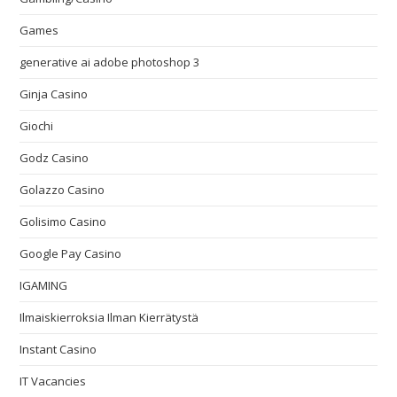
Games
generative ai adobe photoshop 3
Ginja Casino
Giochi
Godz Casino
Golazzo Casino
Golisimo Casino
Google Pay Casino
IGAMING
Ilmaiskierroksia Ilman Kierrätystä
Instant Casino
IT Vacancies