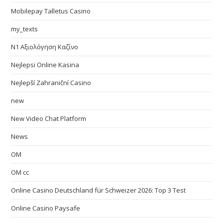
Mobilepay Talletus Casino
my_texts
N1 Αξιολόγηση Καζίνο
Nejlepsi Online Kasina
Nejlepší Zahraniční Casino
new
New Video Chat Platform
News
OM
OM cc
Online Casino Deutschland für Schweizer 2026: Top 3 Test
Online Casino Paysafe