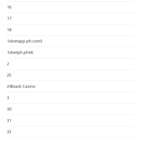
16
17
18
1xbetapp-ph.com5
1xbetph.ph66
2
25
29black Casino
3
30
31
32