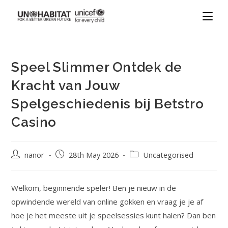
Speel Slimmer Ontdek de
Kracht van Jouw
Spelgeschiedenis bij Betstro
Casino
nanor
28th May 2026
Uncategorised
Welkom, beginnende speler! Ben je nieuw in de
opwindende wereld van online gokken en vraag je je af
hoe je het meeste uit je speelsessies kunt halen? Dan ben