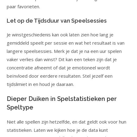
paar favorieten.
Let op de Tijdsduur van Speelsessies
Je winstgeschiedenis kan ook laten zien hoe lang je
gemiddeld speelt per sessie en wat het resultaat is van
langere speelsessies. Merk je dat je na een uur spelen
vaker verlies dan winst? Dit kan een teken zijn dat je
concentratie afneemt of dat je emotioneel wordt
beïnvloed door eerdere resultaten. Stel jezelf een
tijdslimiet in en houd je daaraan.
Dieper Duiken in Spelstatistieken per
Speltype
Niet alle spellen zijn hetzelfde, en dat geldt ook voor hun
statistieken. Laten we kijken hoe je de data kunt