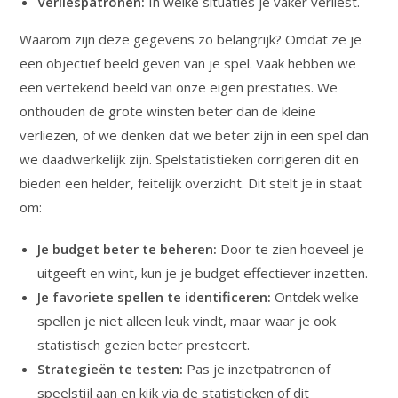
Verliespatronen:
In welke situaties je vaker verliest.
Waarom zijn deze gegevens zo belangrijk? Omdat ze je
een objectief beeld geven van je spel. Vaak hebben we
een vertekend beeld van onze eigen prestaties. We
onthouden de grote winsten beter dan de kleine
verliezen, of we denken dat we beter zijn in een spel dan
we daadwerkelijk zijn. Spelstatistieken corrigeren dit en
bieden een helder, feitelijk overzicht. Dit stelt je in staat
om:
Je budget beter te beheren:
Door te zien hoeveel je
uitgeeft en wint, kun je je budget effectiever inzetten.
Je favoriete spellen te identificeren:
Ontdek welke
spellen je niet alleen leuk vindt, maar waar je ook
statistisch gezien beter presteert.
Strategieën te testen:
Pas je inzetpatronen of
speelstijl aan en kijk via de statistieken of dit