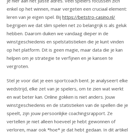
je hier aan het juiste adres. Veel spelers focussen zich
enkel op het winnen, maar vergeten een cruciaal element:
leren van je eigen spel. Bij
https://betstro-casino.nl/
begrijpen we dat slim spelen net zo belangrijk is als geluk
hebben. Daarom duiken we vandaag dieper in de
winstgeschiedenis en spelstatistieken die je kunt vinden
op het platform. Dit is geen magie, maar data die je kan
helpen om je strategie te verfijnen en je kansen te
vergroten.
Stel je voor dat je een sportcoach bent. Je analyseert elke
wedstrijd, elke zet van je spelers, om te zien wat werkt
en wat beter kan. Online gokken is niet anders. Jouw
winstgeschiedenis en de statistieken van de spellen die je
speelt, zijn jouw persoonlijke coachingsrapport. Ze
vertellen je niet alleen hoeveel je hebt gewonnen of
verloren, maar ook *hoe* je dat hebt gedaan. In dit artikel