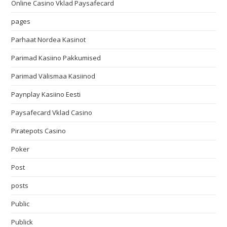
Online Casino Vklad Paysafecard
pages
Parhaat Nordea Kasinot
Parimad Kasiino Pakkumised
Parimad Välismaa Kasiinod
Paynplay Kasiino Eesti
Paysafecard Vklad Casino
Piratepots Casino
Poker
Post
posts
Public
Publick