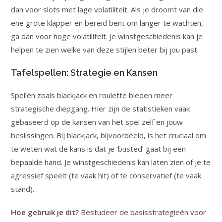
dan voor slots met lage volatiliteit. Als je droomt van die
ene grote klapper en bereid bent om langer te wachten,
ga dan voor hoge volatiliteit. Je winstgeschiedenis kan je
helpen te zien welke van deze stijlen beter bij jou past.
Tafelspellen: Strategie en Kansen
Spellen zoals blackjack en roulette bieden meer
strategische diepgang. Hier zijn de statistieken vaak
gebaseerd op de kansen van het spel zelf en jouw
beslissingen. Bij blackjack, bijvoorbeeld, is het cruciaal om
te weten wat de kans is dat je ‘busted’ gaat bij een
bepaalde hand. Je winstgeschiedenis kan laten zien of je te
agressief speelt (te vaak hit) of te conservatief (te vaak
stand).
Hoe gebruik je dit?
Bestudeer de basisstrategieën voor