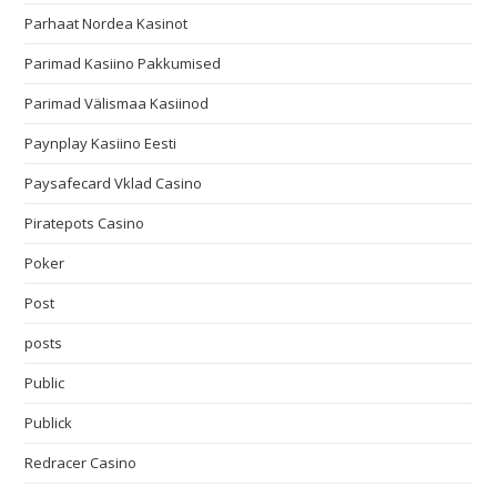
Parhaat Nordea Kasinot
Parimad Kasiino Pakkumised
Parimad Välismaa Kasiinod
Paynplay Kasiino Eesti
Paysafecard Vklad Casino
Piratepots Casino
Poker
Post
posts
Public
Publick
Redracer Casino