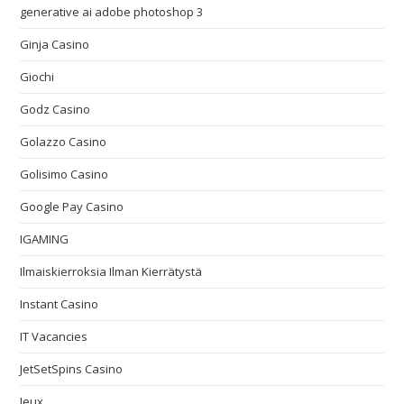
generative ai adobe photoshop 3
Ginja Casino
Giochi
Godz Casino
Golazzo Casino
Golisimo Casino
Google Pay Casino
IGAMING
Ilmaiskierroksia Ilman Kierrätystä
Instant Casino
IT Vacancies
JetSetSpins Casino
Jeux