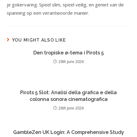
je gokervaring. Speel slim, speel veilig, en geniet van de
spanning op een verantwoorde manier.
YOU MIGHT ALSO LIKE
Den tropiske ø-tema i Pirots 5
29th June 2026
Pirots 5 Slot: Analisi della grafica e della
colonna sonora cinematografica
26th June 2026
GambleZen UK Login: A Comprehensive Study