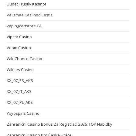
Uudet Trustly Kasinot
Välismaa Kasiinod Eestis
vapingcartstore CA
Vipsta Casino
Voom Casino
WildChance Casino
Wildies Casino
XX_07_ES_AKS
XX_07_IT_AKS
XX_07_PL_AKS
Yoyospins Casino
Zahraniční Casino Bonus Za Registraci 2026: TOP Nabídky
Zahraniční Casino Pro České Hráče