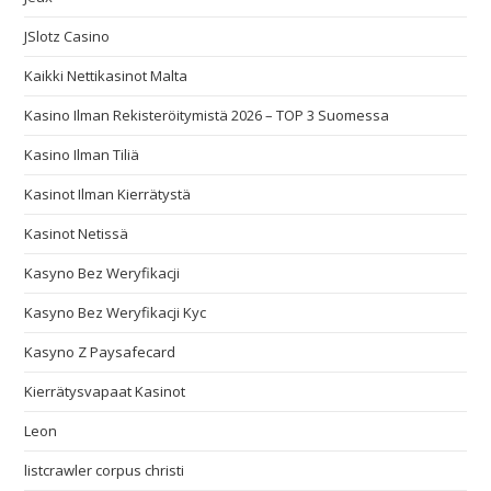
JSlotz Casino
Kaikki Nettikasinot Malta
Kasino Ilman Rekisteröitymistä 2026 – TOP 3 Suomessa
Kasino Ilman Tiliä
Kasinot Ilman Kierrätystä
Kasinot Netissä
Kasyno Bez Weryfikacji
Kasyno Bez Weryfikacji Kyc
Kasyno Z Paysafecard
Kierrätysvapaat Kasinot
Leon
listcrawler corpus christi