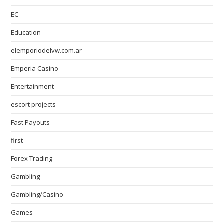
EC
Education
elemporiodelvw.com.ar
Emperia Casino
Entertainment
escort projects
Fast Payouts
first
Forex Trading
Gambling
Gambling/Casino
Games