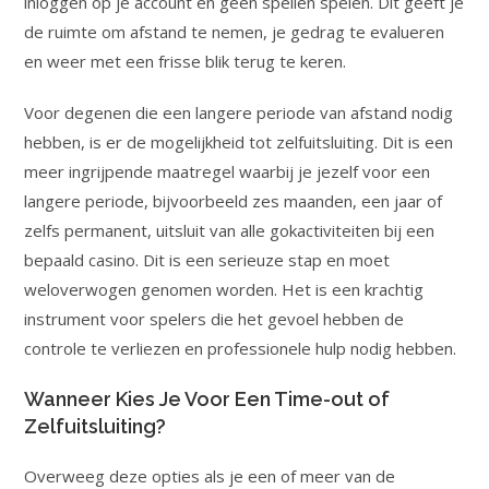
inloggen op je account en geen spellen spelen. Dit geeft je
de ruimte om afstand te nemen, je gedrag te evalueren
en weer met een frisse blik terug te keren.
Voor degenen die een langere periode van afstand nodig
hebben, is er de mogelijkheid tot zelfuitsluiting. Dit is een
meer ingrijpende maatregel waarbij je jezelf voor een
langere periode, bijvoorbeeld zes maanden, een jaar of
zelfs permanent, uitsluit van alle gokactiviteiten bij een
bepaald casino. Dit is een serieuze stap en moet
weloverwogen genomen worden. Het is een krachtig
instrument voor spelers die het gevoel hebben de
controle te verliezen en professionele hulp nodig hebben.
Wanneer Kies Je Voor Een Time-out of
Zelfuitsluiting?
Overweeg deze opties als je een of meer van de