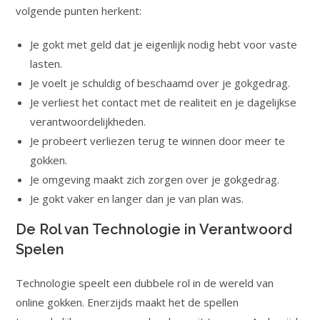
volgende punten herkent:
Je gokt met geld dat je eigenlijk nodig hebt voor vaste
lasten.
Je voelt je schuldig of beschaamd over je gokgedrag.
Je verliest het contact met de realiteit en je dagelijkse
verantwoordelijkheden.
Je probeert verliezen terug te winnen door meer te
gokken.
Je omgeving maakt zich zorgen over je gokgedrag.
Je gokt vaker en langer dan je van plan was.
De Rol van Technologie in Verantwoord
Spelen
Technologie speelt een dubbele rol in de wereld van
online gokken. Enerzijds maakt het de spellen