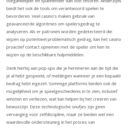
toegankelijker en spannender dan ooit tevoren. Anderzijds
biedt het ook de tools om verantwoord spelen te
bevorderen. Veel casino’s maken gebruik van
geavanceerde algoritmes om spelersgedrag te
analyseren. Als er patronen worden gedetecteerd die
wijzen op potentieel problematisch gedrag, kan het casino
proactief contact opnemen met de speler om hen te
wijzen op de beschikbare hulpmiddelen.
Denk hierbij aan pop-ups die je herinneren aan de tijd die
je al hebt gespeeld, of meldingen wanneer je een bepaald
bedrag hebt ingezet. Sommige platforms bieden ook de
mogelijkheid om je speelgeschiedenis in te zien, inclusief
winsten en verliezen, wat kan helpen bij het creëren van
bewustzijn. Deze technologische snufjes zijn geen
vervanging voor zelfdiscipline, maar ze bieden wel een
waardevolle ondersteuning in het proces van