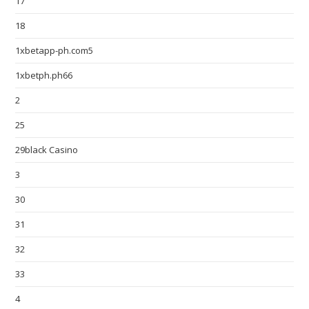
17
18
1xbetapp-ph.com5
1xbetph.ph66
2
25
29black Casino
3
30
31
32
33
4