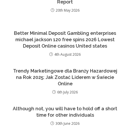
Report
20th May 2026
Better Minimal Deposit Gambling enterprises
michael jackson 120 free spins 2026 Lowest
Deposit Online casinos United states
4th August 2026
Trendy Marketingowe dla Branży Hazardowej
na Rok 2025: Jak Zostać Liderem w Świecie
Online
6th July 2026
Although not, you will have to hold off a short
time for other individuals
30th June 2026