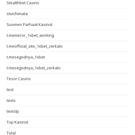
Stealthbet Casino
stoichimata
Suomen Parhaat Kasinot
t.memirror_1xbet_working
t.meofficial_site_1xbet_zerkalo
t.mesegodnya_1xbet
t.mesegodnya_1xbet_zerkalo
Tesor Casino
test
texts
textslp
Top Kasinot
Total