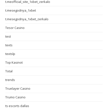
t.meofficial_site_1xbet_zerkalo
t.mesegodnya_1xbet
t.mesegodnya_1xbet_zerkalo
Tesor Casino
test
texts
textslp
Top Kasinot
Total
trends
Truelayer Casino
Trumo Casino
ts escorts dallas