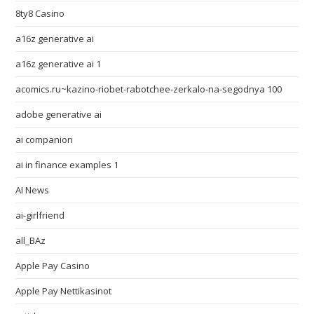
8ty8 Casino
a16z generative ai
a16z generative ai 1
acomics.ru~kazino-riobet-rabotchee-zerkalo-na-segodnya 100
adobe generative ai
ai companion
ai in finance examples 1
AI News
ai-girlfriend
all_BAz
Apple Pay Casino
Apple Pay Nettikasinot