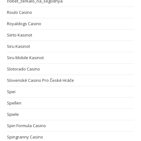
riobet_zerkalo_na_segodnya
Roulo Casino
Royaldogs Casino
Siirto Kasinot
Siru Kasinot
Siru Mobile Kasinot
Slotorado Casino
Slovenské Casino Pro České Hráče
Spei
Spellen
Spiele
Spin Formula Casino
Spingranny Casino