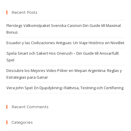
Recent Posts
Flerstegs Välkomstpaket Svenska Casinon Din Guide till Maximal
Bonus
Ecuador y las Civilizaciones Antiguas: Un Viaje Histórico en NoviBet
Spela Smart och Säkert Hos Onerush – Din Guide till Ansvarfullt
Spel
Descubre los Mejores Video Póker en Wepari Argentina: Reglas y
Estrategias para Ganar
Vera John Spel: En Djupdykning i Rättvisa, Testning och Certifiering
Recent Comments
Categories