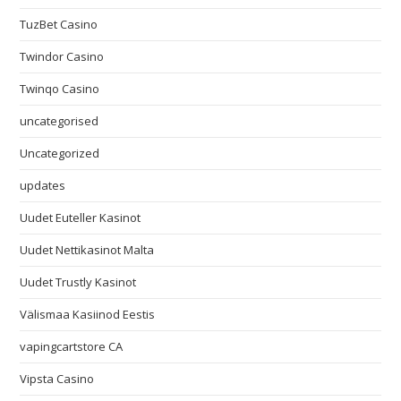
TuzBet Casino
Twindor Casino
Twinqo Casino
uncategorised
Uncategorized
updates
Uudet Euteller Kasinot
Uudet Nettikasinot Malta
Uudet Trustly Kasinot
Välismaa Kasiinod Eestis
vapingcartstore CA
Vipsta Casino