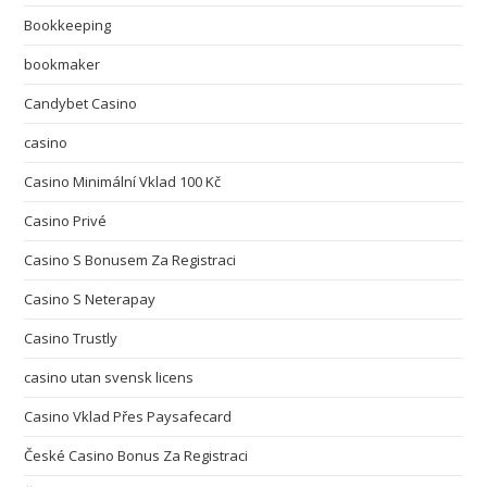
Bookkeeping
bookmaker
Candybet Casino
casino
Casino Minimální Vklad 100 Kč
Casino Privé
Casino S Bonusem Za Registraci
Casino S Neterapay
Casino Trustly
casino utan svensk licens
Casino Vklad Přes Paysafecard
České Casino Bonus Za Registraci