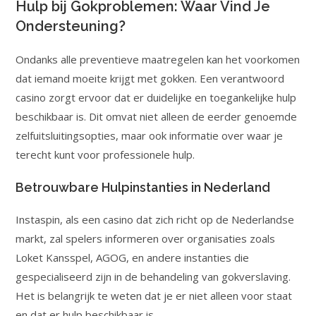
Hulp bij Gokproblemen: Waar Vind Je
Ondersteuning?
Ondanks alle preventieve maatregelen kan het voorkomen
dat iemand moeite krijgt met gokken. Een verantwoord
casino zorgt ervoor dat er duidelijke en toegankelijke hulp
beschikbaar is. Dit omvat niet alleen de eerder genoemde
zelfuitsluitingsopties, maar ook informatie over waar je
terecht kunt voor professionele hulp.
Betrouwbare Hulpinstanties in Nederland
Instaspin, als een casino dat zich richt op de Nederlandse
markt, zal spelers informeren over organisaties zoals
Loket Kansspel, AGOG, en andere instanties die
gespecialiseerd zijn in de behandeling van gokverslaving.
Het is belangrijk te weten dat je er niet alleen voor staat
en dat er hulp beschikbaar is.