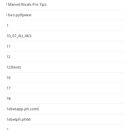
! Marvel Rivals Pro Tips
! Без рубрики
1
10_07_AU_AKS
11
12
123texts
16
17
18
1xbetapp-ph.com5
1xbetph.ph66
2