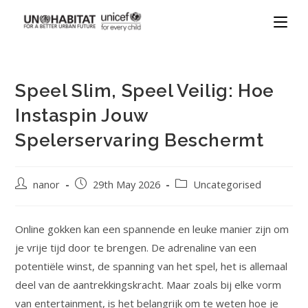
Speel Slim, Speel Veilig: Hoe
Instaspin Jouw
Spelerservaring Beschermt
nanor
29th May 2026
Uncategorised
Online gokken kan een spannende en leuke manier zijn om
je vrije tijd door te brengen. De adrenaline van een
potentiële winst, de spanning van het spel, het is allemaal
deel van de aantrekkingskracht. Maar zoals bij elke vorm
van entertainment, is het belangrijk om te weten hoe je